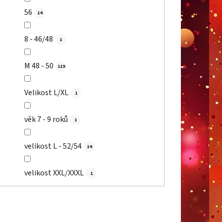
56
14
8 - 46/48
1
M 48 - 50
119
Velikost L/XL
1
věk 7 - 9 roků
1
velikost L - 52/54
14
velikost XXL/XXXL
1