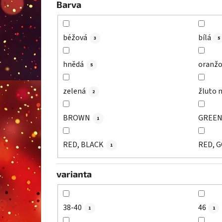
Barva
béžová
bílá
3
5
hnědá
oranžo
5
zelená
žluto 
2
BROWN
GREE
1
RED, BLACK
RED, 
1
varianta
38-40
46
1
1