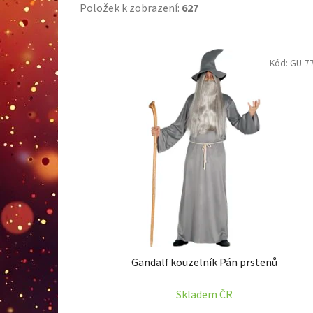
Položek k zobrazení:
627
V
Kód:
GU-7
ý
p
i
s
p
r
o
d
u
k
t
Gandalf kouzelník Pán prstenů
ů
Skladem ČR