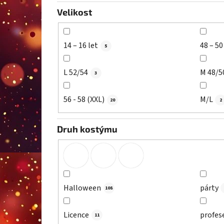
Velikost
14 – 16 let
48 – 50
5
L 52/54
M 48/5
3
56 - 58 (XXL)
M/L
20
2
Druh kostýmu
Halloween
párty
108
Licence
profes
11