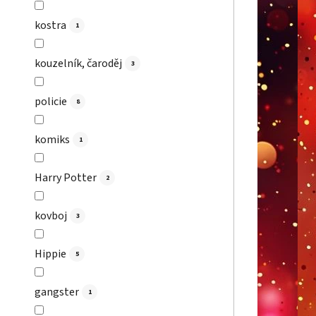
kostra
1
kouzelník, čaroděj
3
policie
8
komiks
1
Harry Potter
2
kovboj
3
Hippie
5
gangster
1