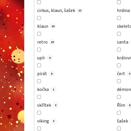
cirkus, klaun, šašek
hrdina
12
klaun
skelet
10
retro
santa
15
upír
královn
4
pirát
čert
6
3
kočka
démon
1
skřítek
Řím
3
5
viking
šašek
3