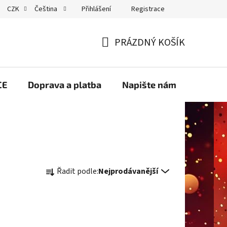
Přihlášení
Registrace
CZK
Čeština
GDPR
PRÁZDNÝ KOŠÍK
NÁKUPNÍ
KOŠÍK
CE
Doprava a platba
Napište nám
Velko
Ř
Řadit podle:
Nejprodávanější
a
z
e
n