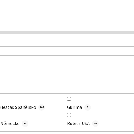
 Fiestas Španělsko
Guirma
205
5
s Německo
Rubies USA
33
45