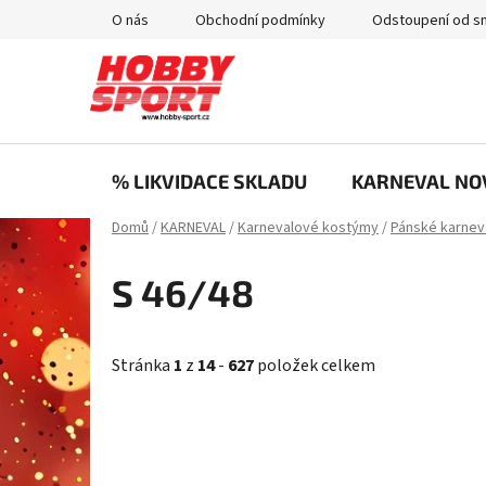
Přejít
O nás
Obchodní podmínky
Odstoupení od s
na
obsah
% LIKVIDACE SKLADU
KARNEVAL NO
Domů
/
KARNEVAL
/
Karnevalové kostýmy
/
Pánské karnev
S 46/48
Stránka
1
z
14
-
627
položek celkem