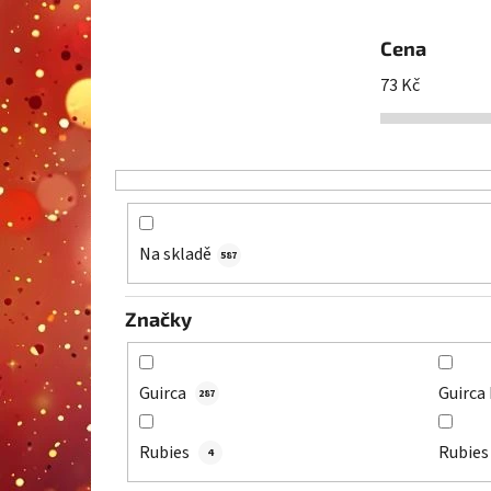
Cena
73
Kč
Na skladě
587
Značky
Guirca
Guirca
287
Rubies
Rubie
4