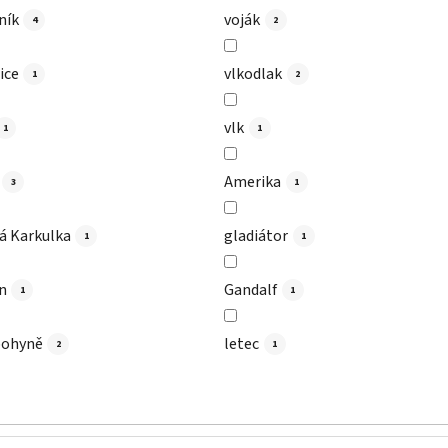
ník
voják
4
2
ice
vlkodlak
1
2
vlk
1
1
Amerika
3
1
á Karkulka
gladiátor
1
1
n
Gandalf
1
1
bohyně
letec
2
1