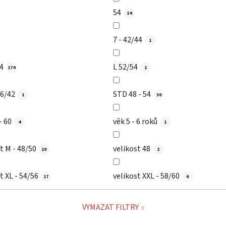
54
14
7 - 42/44
1
54
L 52/54
174
1
36/42
STD 48 - 54
1
30
8 - 60
věk 5 - 6 roků
4
1
t M - 48/50
velikost 48
10
2
t XL - 54/56
velikost XXL - 58/60
17
6
VYMAZAT FILTRY