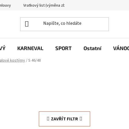
mlouvy
Vratkový list (výměna zboží)
Reklamační protokol
VÝ
KARNEVAL
SPORT
Ostatní
VÁNO
alové kostýmy
/
S 46/48
ZAVŘÍT FILTR