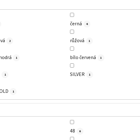
černá
4
vá
růžová
2
1
modrá
bílo červená
1
1
N
SILVER
1
1
GOLD
1
48
6