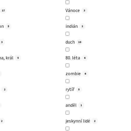
Vánoce
17
3
on
indián
5
3
duch
3
10
a, král
80. léta
5
6
zombie
6
rytíř
2
5
anděl
1
jeskynní lidé
2
2