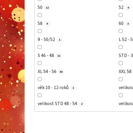
50
52
12
9
58
60
9
3
9 - 50/52
L 52 - 
1
S 46 - 48
STD - 
21
XL 54 - 56
XXL 5
53
věk 10 - 12 roků
velikos
1
velikost STD 48 - 54
velikos
2