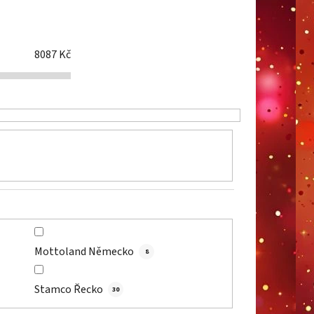
í
p
r
8087
Kč
o
d
u
k
t
ů
Mottoland Německo
8
Stamco Řecko
30