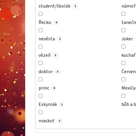
student/školák
námoř
1
Řecko
tanečn
4
nevěsta
Joker
2
vězeň
kuchař
3
doktor
Červen
3
princ
Mexiča
4
Eskymák
bůh a 
1
maskot
2