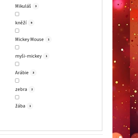
Mikuláš
3
kněží
9
Mickey Mouse
1
myši-mickey
1
Arábie
3
zebra
2
žába
1