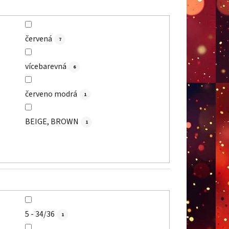
červená
7
vícebarevná
6
červeno modrá
1
BEIGE, BROWN
1
5 - 34/36
1