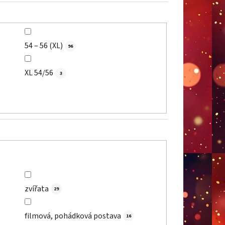
54 – 56 (XL)
96
XL 54/56
3
zvířata
29
filmová, pohádková postava
16