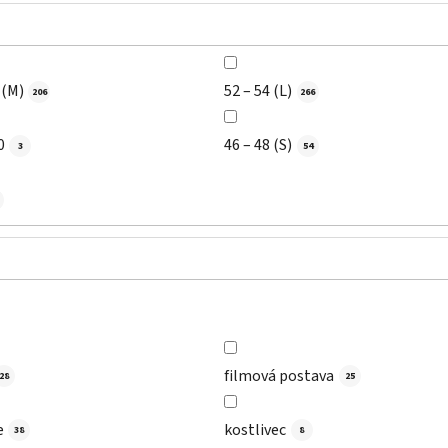
 (M)
52 – 54 (L)
206
266
0
46 – 48 (S)
3
54
filmová postava
28
25
e
kostlivec
38
8