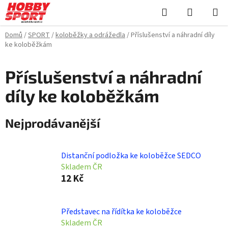
Přejít
Hledat
NÁKUPN
na
KOŠÍK
obsah
Domů
/
SPORT
/
koloběžky a odrážedla
/
Příslušenství a náhradní díly
ke koloběžkám
Příslušenství a náhradní
díly ke koloběžkám
Nejprodávanější
Distanční podložka ke koloběžce SEDCO
Skladem ČR
12 Kč
Představec na řídítka ke koloběžce
Skladem ČR