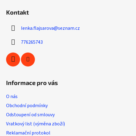
á
á
d
Kontakt
p
a
a
c
lenka.flajsarova
@
seznam.cz
t
í
í
p
776265743
r
v
k
y
v
ý
Informace pro vás
p
i
O nás
s
u
Obchodní podmínky
Odstoupení od smlouvy
Vratkový list (výměna zboží)
Reklamační protokol