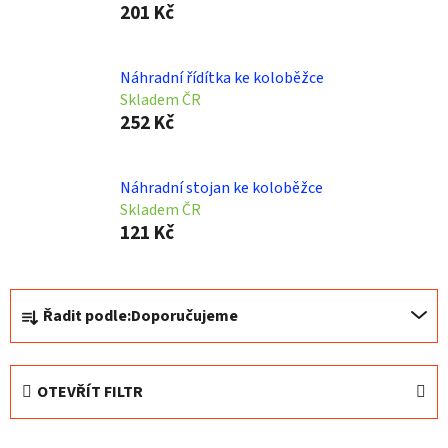
201 Kč
Náhradní řídítka ke koloběžce
Skladem ČR
252 Kč
Náhradní stojan ke koloběžce
Skladem ČR
121 Kč
Ř
Řadit podle:
Doporučujeme
a
z
e
OTEVŘÍT FILTR
n
í