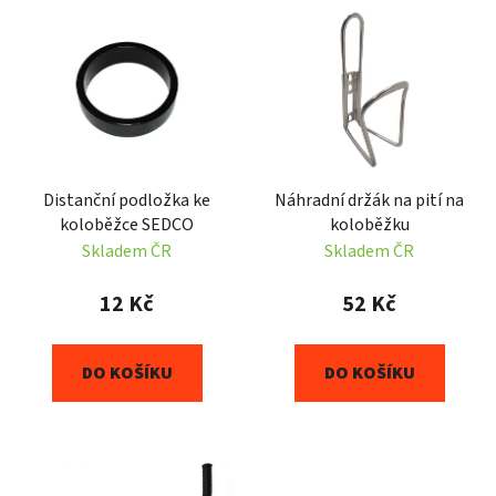
V
p
ý
r
p
o
i
d
s
u
p
k
r
t
Distanční podložka ke
Náhradní držák na pití na
o
ů
koloběžce SEDCO
koloběžku
d
Skladem ČR
Skladem ČR
u
k
12 Kč
52 Kč
t
ů
DO KOŠÍKU
DO KOŠÍKU