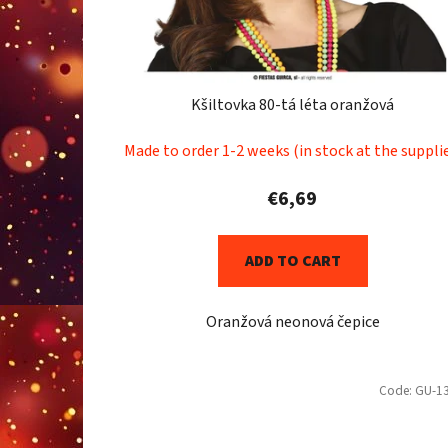
o
d
u
c
Kšiltovka 80-tá léta oranžová
t
s
Made to order 1-2 weeks (in stock at the suppli
€6,69
ADD TO CART
Oranžová neonová čepice
Code:
GU-1