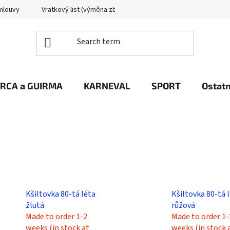
mlouvy
Vratkový list (výměna zboží)
Reklamační protokol
RCA a GUIRMA
KARNEVAL
SPORT
Ostatn
Kšiltovka 80-tá léta
Kšiltovka 80-tá 
žlutá
růžová
Made to order 1-2
Made to order 1-
weeks (in stock at
weeks (in stock 