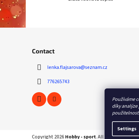
F
o
Contact
o
t
lenka.flajsarova
@
seznam.cz
e
r
776265743
Používáme c
díky analýze
použitelnost
Settings
Copyright 2026
Hobby - sport
. All rights reserved.