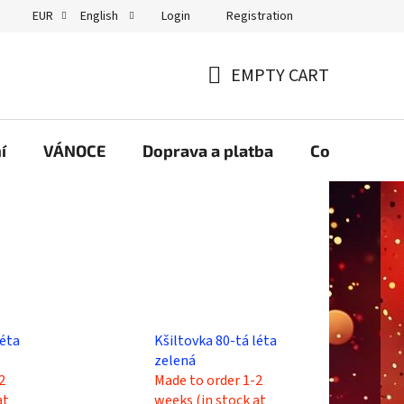
Login
Registration
EUR
English
GDPR
EMPTY CART
SHOPPING
CART
í
VÁNOCE
Doprava a platba
Contact us
léta
Kšiltovka 80-tá léta
zelená
2
Made to order 1-2
at
weeks (in stock at