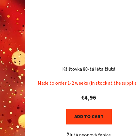
Kšiltovka 80-tá léta žlutá
Made to order 1-2 weeks (in stock at the suppli
€4,96
ADD TO CART
Žlutá neonová čepice