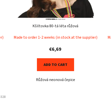
Kšiltovka 80-tá léta růžová
er)
Made to order 1-2 weeks (in stock at the supplier)
Ma
€6,69
ADD TO CART
Růžová neonová čepice
3328