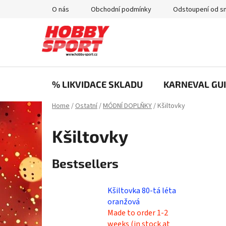
Skip
O nás
Obchodní podmínky
Odstoupení od s
to
content
% LIKVIDACE SKLADU
KARNEVAL GUI
Home
/
Ostatní
/
MÓDNÍ DOPLŇKY
/
Kšiltovky
Kšiltovky
Bestsellers
Kšiltovka 80-tá léta
oranžová
Made to order 1-2
weeks (in stock at