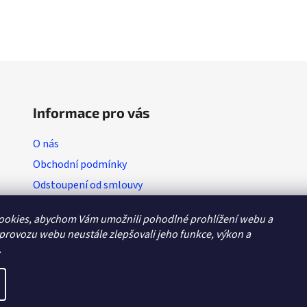
L
i
s
t
i
Informace pro vás
n
g
O nás
c
Obchodní podmínky
o
n
Odstoupení od smlouvy
t
Vratkový list (výměna zboží)
r
ookies, abychom Vám umožnili pohodlné prohlížení webu a
o
Reklamační protokol
 provozu webu neustále zlepšovali jeho funkce, výkon a
l
GDPR
.
s