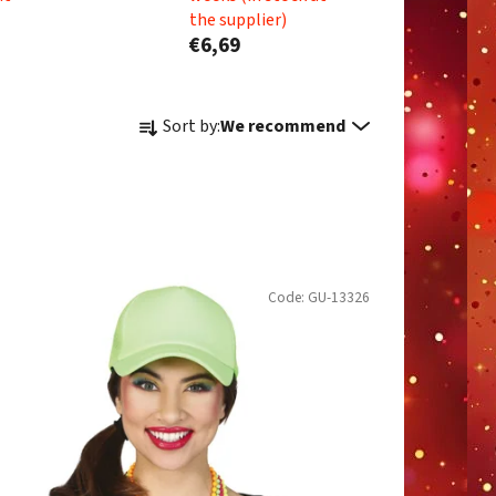
the supplier)
€6,69
P
Sort by:
We recommend
r
o
d
u
c
t
Code:
GU-13326
s
o
r
t
i
n
g