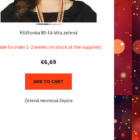
Kšiltovka 80-tá léta zelená
de to order 1-2 weeks (in stock at the supplier)
€6,69
ADD TO CART
Zelená neonová čepice