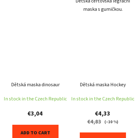
Dětská čertovská legrační
maska s gumičkou.
Dětská maska dinosaur
Dětská maska Hockey
In stock in the Czech Republic
In stock in the Czech Republic
€3,04
€4,33
€4,83
(–10 %)
ADD TO CART