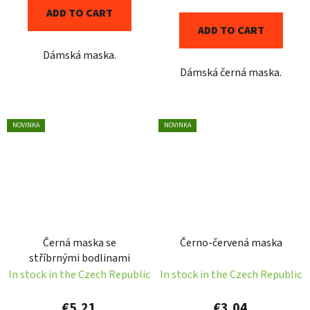
ADD TO CART
ADD TO CART
Dámská maska.
Dámská černá maska.
NOVINKA
NOVINKA
Černá maska se
Černo-červená maska
stříbrnými bodlinami
In stock in the Czech Republic
In stock in the Czech Republic
€5,21
€3,04