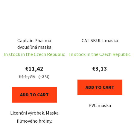
Captain Phasma
CAT SKULL maska
dvoudílná maska
In stock in the Czech Republic
In stock in the Czech Republic
€11,42
€3,13
€11,75
(–2 %)
ADD TO CART
ADD TO CART
PVC maska
Licenční výrobek. Maska
filmového hrdiny.