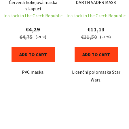
Červená hokejová maska
DARTH VADER MASK
s kapucí
In stock in the Czech Republic
In stock in the Czech Republic
€4,29
€11,13
€4,75
€11,50
(–9 %)
(–3 %)
ADD TO CART
ADD TO CART
PVC maska.
Licenční polomaska Star
Wars.