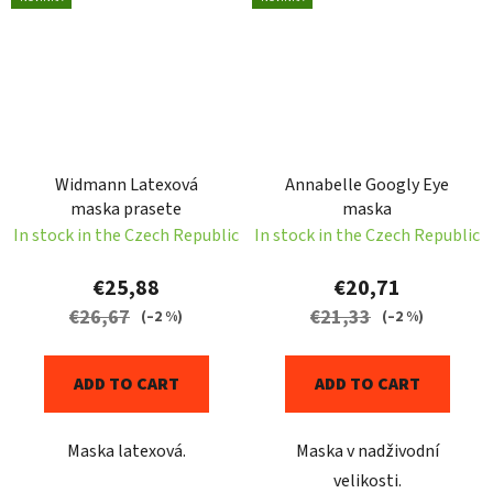
Widmann Latexová
Annabelle Googly Eye
maska prasete
maska
In stock in the Czech Republic
In stock in the Czech Republic
€25,88
€20,71
€26,67
€21,33
(–2 %)
(–2 %)
ADD TO CART
ADD TO CART
Maska latexová.
Maska v nadživodní
velikosti.