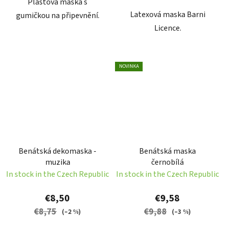
Plastová maska s
Latexová maska Barni
gumičkou na připevnění.
Licence.
NOVINKA
Benátská dekomaska -
Benátská maska
muzika
černobílá
In stock in the Czech Republic
In stock in the Czech Republic
€8,50
€9,58
€8,75
€9,88
(–2 %)
(–3 %)