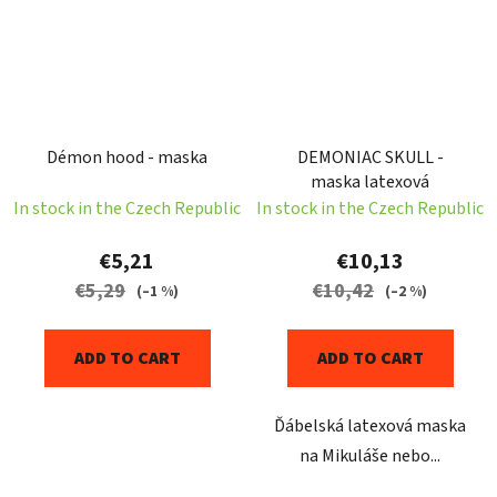
Démon hood - maska
DEMONIAC SKULL -
maska latexová
In stock in the Czech Republic
In stock in the Czech Republic
€5,21
€10,13
€5,29
€10,42
(–1 %)
(–2 %)
ADD TO CART
ADD TO CART
Ďábelská latexová maska
na Mikuláše nebo...