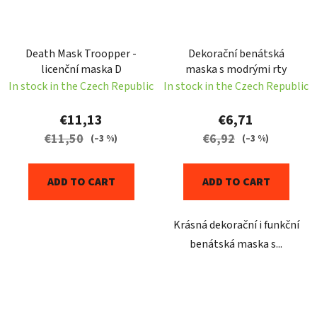
Death Mask Troopper -
Dekorační benátská
licenční maska D
maska s modrými rty
In stock in the Czech Republic
In stock in the Czech Republic
€11,13
€6,71
€11,50
€6,92
(–3 %)
(–3 %)
ADD TO CART
ADD TO CART
Krásná dekorační i funkční
benátská maska s...