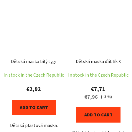
Dětská maska bílý tygr
Dětská maska ďáblík X
In stock in the Czech Republic
In stock in the Czech Republic
€2,92
€7,71
€7,96
(–3 %)
ADD TO CART
ADD TO CART
Dětská plastová maska.