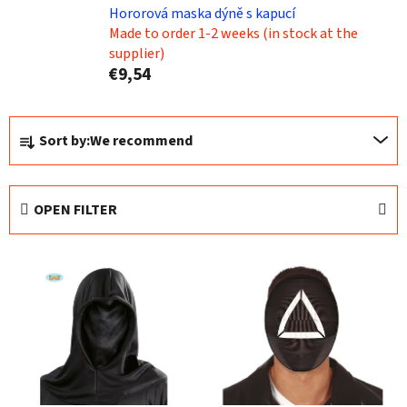
Hororová maska dýně s kapucí
Made to order 1-2 weeks (in stock at the
supplier)
€9,54
P
Sort by:
We recommend
r
o
d
OPEN FILTER
u
c
L
t
i
s
s
o
t
r
o
t
f
i
p