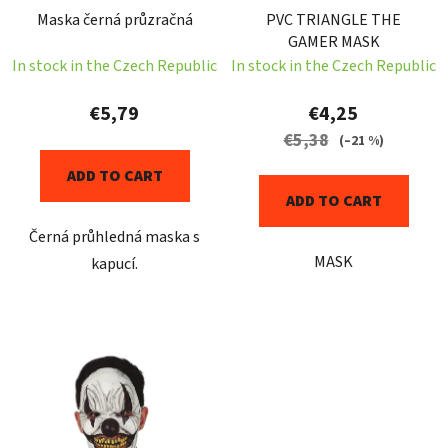
n
Maska černá průzračná
PVC TRIANGLE THE
r
g
GAMER MASK
o
In stock in the Czech Republic
In stock in the Czech Republic
d
u
€5,79
€4,25
c
€5,38
(–21 %)
t
ADD TO CART
s
ADD TO CART
Černá průhledná maska s
MASK
kapucí.