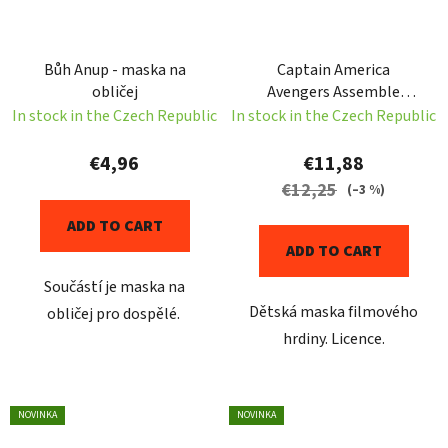
Bůh Anup - maska na
Captain America
obličej
Avengers Assemble
Maske - Child
In stock in the Czech Republic
In stock in the Czech Republic
€4,96
€11,88
€12,25
(–3 %)
ADD TO CART
ADD TO CART
Součástí je maska na
Dětská maska filmového
obličej pro dospělé.
hrdiny. Licence.
NOVINKA
NOVINKA