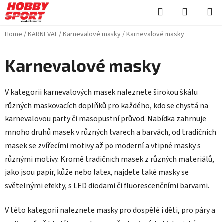
Skip
Search
SHOPPI
to
CART
content
Home
/
KARNEVAL
/
Karnevalové masky
/
Karnevalové masky
Karnevalové masky
V kategorii karnevalových masek naleznete širokou škálu
různých maskovacích doplňků pro každého, kdo se chystá na
karnevalovou party či masopustní průvod. Nabídka zahrnuje
mnoho druhů masek v různých tvarech a barvách, od tradičních
masek se zvířecími motivy až po moderní a vtipné masky s
různými motivy. Kromě tradičních masek z různých materiálů,
jako jsou papír, kůže nebo latex, najdete také masky se
světelnými efekty, s LED diodami či fluorescenčními barvami.
V této kategorii naleznete masky pro dospělé i děti, pro páry a