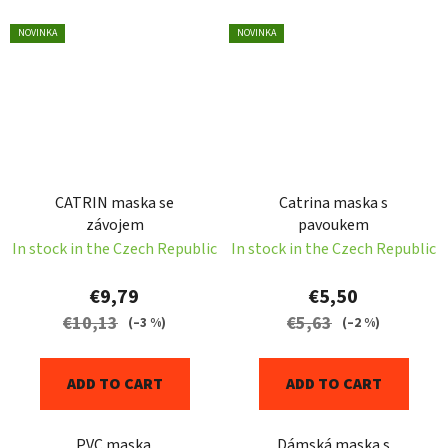
NOVINKA
NOVINKA
CATRIN maska se
Catrina maska s
závojem
pavoukem
In stock in the Czech Republic
In stock in the Czech Republic
€9,79
€5,50
€10,13
€5,63
(–3 %)
(–2 %)
ADD TO CART
ADD TO CART
PVC maska.
Dámská maska s