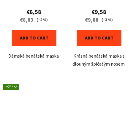
€8,58
€9,58
€8,83
€9,88
(–2 %)
(–3 %)
ADD TO CART
ADD TO CART
Dámská benátská maska.
Krásná benátská maska s
dlouhým špičatým nosem.
NOVINKA