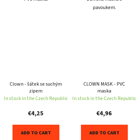
pavoukem.
Clown - šátek se suchým
CLOWN MASK - PVC
zipem
maska
In stock in the Czech Republic
In stock in the Czech Republic
€4,25
€4,96
ADD TO CART
ADD TO CART