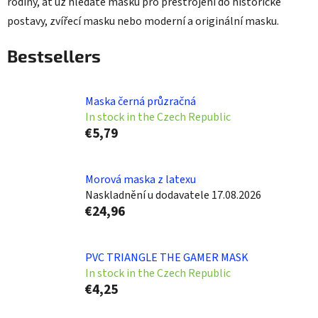
rodiny, ať už hledáte masku pro přestrojení do historické
postavy, zvířecí masku nebo moderní a originální masku.
Bestsellers
Maska černá průzračná
In stock in the Czech Republic
€5,79
Morová maska z latexu
Naskladnění u dodavatele 17.08.2026
€24,96
PVC TRIANGLE THE GAMER MASK
In stock in the Czech Republic
€4,25