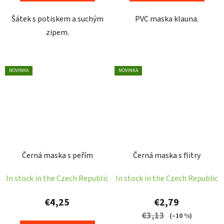
Šátek s potiskem a suchým
PVC maska klauna.
zipem.
NOVINKA
NOVINKA
Černá maska s peřím
Černá maska s flitry
In stock in the Czech Republic
In stock in the Czech Republic
€4,25
€2,79
€3,13
(–10 %)