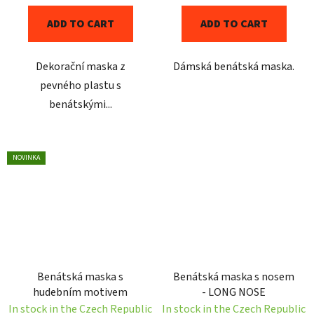
ADD TO CART
ADD TO CART
Dekorační maska z
Dámská benátská maska.
pevného plastu s
benátskými...
NOVINKA
Benátská maska s
Benátská maska s nosem
hudebním motivem
- LONG NOSE
In stock in the Czech Republic
In stock in the Czech Republic