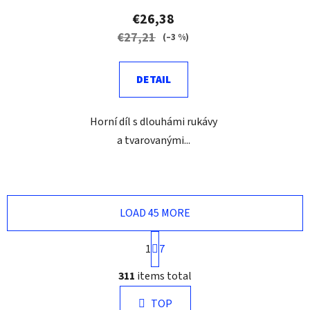
€26,38
€27,21
(–3 %)
DETAIL
Horní díl s dlouhámi rukávy
a tvarovanými...
LOAD 45 MORE
P
1
7
a
g
L
311
items total
i
i
n
s
a
TOP