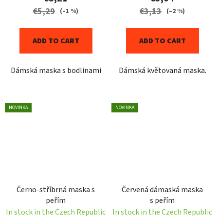
€5,29
€3,13
(–1 %)
(–2 %)
ADD TO CART
ADD TO CART
Dámská maska s bodlinami
Dámská květovaná maska.
NOVINKA
NOVINKA
Černo-stříbrná maska s
Červená dámaská maska
peřím
s peřím
In stock in the Czech Republic
In stock in the Czech Republic