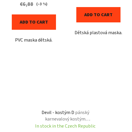
€6,88
(–3 %)
ADD TO CART
ADD TO CART
Dětská plastová maska.
PVC maska dětská.
Devil - kostým D
pánský
karnevalový kostým
čerta pro dospělé
In stock in the Czech Republic