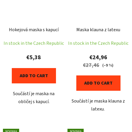
Hokejová maska s kapucí
Maska klauna z latexu
In stock in the Czech Republic
In stock in the Czech Republic
€5,38
€24,96
€27,46
(–9 %)
ADD TO CART
ADD TO CART
Součástí je maska na
Součástí je maska klauna z
obličej s kapucí.
latexu.
NOVINKA
NOVINKA