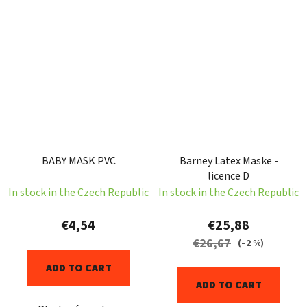
BABY MASK PVC
Barney Latex Maske -
licence D
In stock in the Czech Republic
In stock in the Czech Republic
€4,54
€25,88
€26,67
(–2 %)
ADD TO CART
ADD TO CART