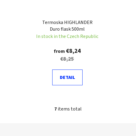
Termoska HIGHLANDER
Duro flask 500ml
In stock in the Czech Republic
€8,24
from
€8,25
DETAIL
7
items total
L
i
s
F
t
o