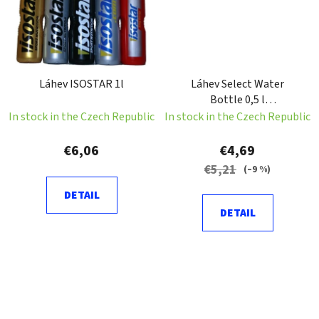
Láhev ISOSTAR 1l
Láhev Select Water
Bottle 0,5 l
transparentní Objem:
In stock in the Czech Republic
In stock in the Czech Republic
500 ml
€6,06
€4,69
€5,21
(–9 %)
DETAIL
DETAIL