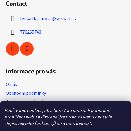
i
Contact
o
n
t
g
lenka.flajsarova
@
seznam.cz
e
c
r
o
776265743
n
t
r
o
l
s
Informace pro vás
O nás
Obchodní podmínky
Odstoupení od smlouvy
Používáme cookies, abychom Vám umožnili pohodlné
Vratkový list (výměna zboží)
prohlížení webu a díky analýze provozu webu neustále
Reklamační protokol
zlepšovali jeho funkce, výkon a použitelnost.
GDPR