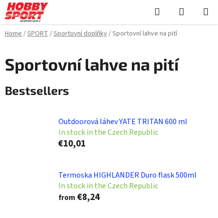
Skip
Search
SHOPPI
to
CART
content
Home
/
SPORT
/
Sportovní doplňky
/
Sportovní lahve na pití
Sportovní lahve na pití
Bestsellers
Outdoorová láhev YATE TRITAN 600 ml
In stock in the Czech Republic
€10,01
Termoska HIGHLANDER Duro flask 500ml
In stock in the Czech Republic
€8,24
from