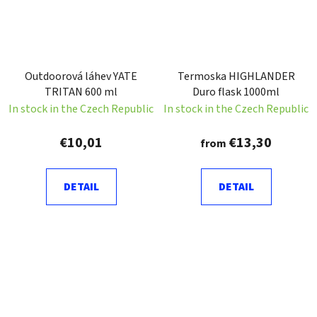
Outdoorová láhev YATE
Termoska HIGHLANDER
TRITAN 600 ml
Duro flask 1000ml
In stock in the Czech Republic
In stock in the Czech Republic
€10,01
€13,30
from
DETAIL
DETAIL