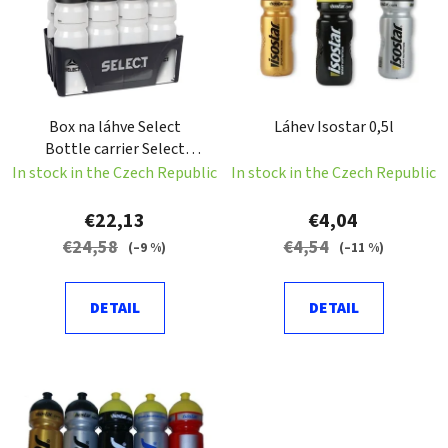
s
o
t
r
o
t
f
i
p
n
Box na láhve Select
Láhev Isostar 0,5l
r
g
Bottle carrier Select
o
černá Velikost: NS
In stock in the Czech Republic
In stock in the Czech Republic
d
u
€22,13
€4,04
c
€24,58
€4,54
(–9 %)
(–11 %)
t
s
DETAIL
DETAIL