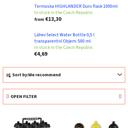
Termoska HIGHLANDER Duro flask 1000ml
In stock in the Czech Republic
€13,30
from
Láhev Select Water Bottle 0,5 l
transparentní Objem: 500 ml
In stock in the Czech Republic
€4,69
P
Sort by:
We recommend
r
o
d
OPEN FILTER
u
c
L
t
i
s