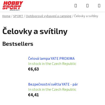
Skip
Search
SHOPPI
to
CART
content
Home
/
SPORT
/
Outdoorové vybavení a camping
/
Čelovky a svítilny
Čelovky a svítilny
Bestsellers
Čelová lampa YATE PROXIMA
In stock in the Czech Republic
€6,63
Bezpečnostní světla YATE - pár
In stock in the Czech Republic
€4,41