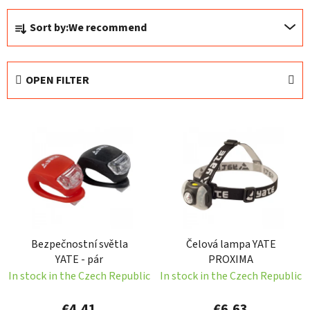
P
Sort by:
We recommend
r
o
d
OPEN FILTER
u
c
L
t
i
s
s
o
t
r
o
t
f
i
p
n
Bezpečnostní světla
Čelová lampa YATE
r
g
YATE - pár
PROXIMA
o
In stock in the Czech Republic
In stock in the Czech Republic
d
u
€4,41
€6,63