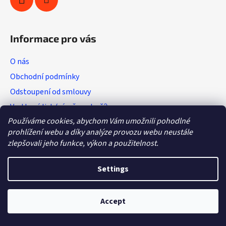
Informace pro vás
O nás
Obchodní podmínky
Odstoupení od smlouvy
Vratkový list (výměna zboží)
Používáme cookies, abychom Vám umožnili pohodlné
Reklamační protokol
prohlížení webu a díky analýze provozu webu neustále
GDPR
zlepšovali jeho funkce, výkon a použitelnost.
Settings
Created by Shoptet
Copyright 2026
Hobby - sport
. All rights reserved.
Accept