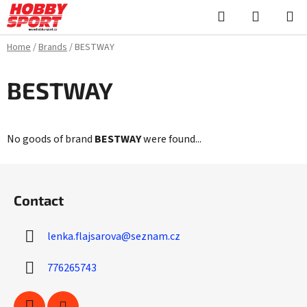
Skip
Search
SHOPPI
to
CART
content
Home
/
Brands
/
BESTWAY
BESTWAY
No goods of brand
BESTWAY
were found...
F
o
Contact
o
t
lenka.flajsarova
@
seznam.cz
e
r
776265743