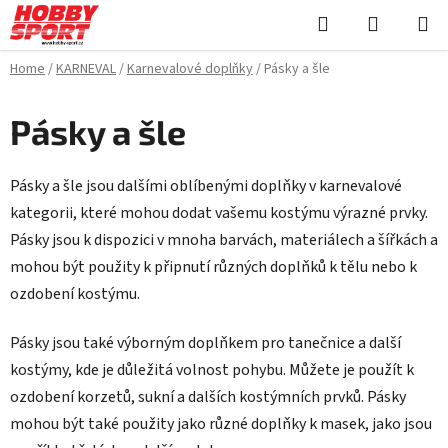
Skip
Search
SHOPPI
to
CART
content
Home
/
KARNEVAL
/
Karnevalové doplňky
/
Pásky a šle
Pásky a šle
Pásky a šle jsou dalšími oblíbenými doplňky v karnevalové
kategorii, které mohou dodat vašemu kostýmu výrazné prvky.
Pásky jsou k dispozici v mnoha barvách, materiálech a šířkách a
mohou být použity k připnutí různých doplňků k tělu nebo k
ozdobení kostýmu.
Pásky jsou také výborným doplňkem pro tanečnice a další
kostýmy, kde je důležitá volnost pohybu. Můžete je použít k
ozdobení korzetů, sukní a dalších kostýmních prvků. Pásky
mohou být také použity jako různé doplňky k masek, jako jsou