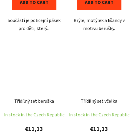
ADD TO CART
ADD TO CART
Součástí je policejní pásek
Brýle, motýlek a kšandy v
pro děti, který...
motivu berušky.
Třídílný set beruška
Třídílný set včelka
In stock in the Czech Republic
In stock in the Czech Republic
€11,13
€11,13