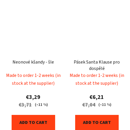
Neonové kšandy - šle
Pásek Santa Klause pro
dospělé
Made to order 1-2 weeks (in
Made to order 1-2 weeks (in
stock at the supplier)
stock at the supplier)
€3,29
€6,21
€3,71
€7,04
(–11 %)
(–11 %)
ADD TO CART
ADD TO CART