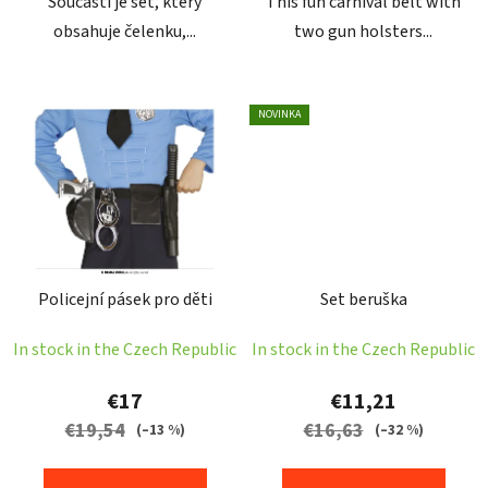
Součástí je set, který
This fun carnival belt with
obsahuje čelenku,...
two gun holsters...
NOVINKA
Policejní pásek pro děti
Set beruška
In stock in the Czech Republic
In stock in the Czech Republic
€17
€11,21
€19,54
€16,63
(–13 %)
(–32 %)