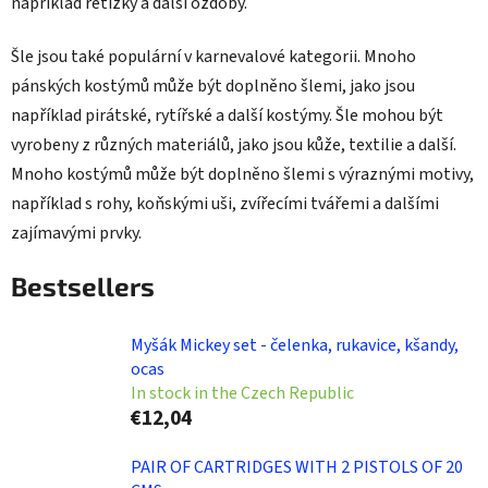
například řetízky a další ozdoby.
Šle jsou také populární v karnevalové kategorii. Mnoho
pánských kostýmů může být doplněno šlemi, jako jsou
například pirátské, rytířské a další kostýmy. Šle mohou být
vyrobeny z různých materiálů, jako jsou kůže, textilie a další.
Mnoho kostýmů může být doplněno šlemi s výraznými motivy,
například s rohy, koňskými uši, zvířecími tvářemi a dalšími
zajímavými prvky.
Bestsellers
Myšák Mickey set - čelenka, rukavice, kšandy,
ocas
In stock in the Czech Republic
€12,04
PAIR OF CARTRIDGES WITH 2 PISTOLS OF 20