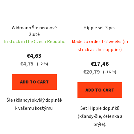
Widmann Šle neonové
Hippie set 3 pcs.
žluté
In stock in the Czech Republic
Made to order 1-2 weeks (in
stock at the supplier)
€4,63
€17,46
€4,75
(–2 %)
€20,79
(–16 %)
ADD TO CART
ADD TO CART
Šle (kšandy) skvělý doplněk
k vašemu kostýmu.
Set Hippie doplňků
(kšandy-šle, čelenka a
brýle).