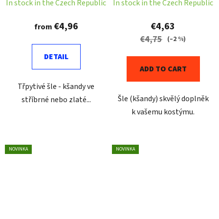
In stock in the Czech Republic
In stock in the Czech Republic
€4,96
€4,63
from
€4,75
(–2 %)
DETAIL
ADD TO CART
Třpytivé šle - kšandy ve
Šle (kšandy) skvělý doplněk
stříbrné nebo zlaté...
k vašemu kostýmu.
NOVINKA
NOVINKA