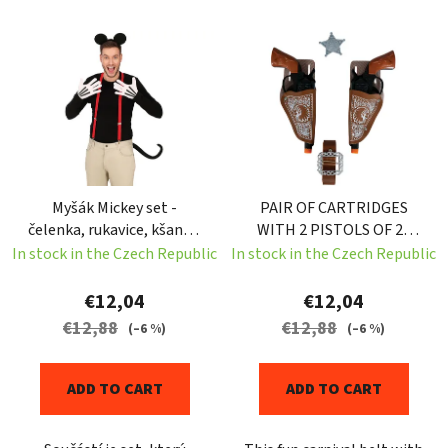
c
L
t
i
s
s
o
t
r
o
t
f
i
p
n
Myšák Mickey set -
PAIR OF CARTRIDGES
r
g
čelenka, rukavice, kšandy,
WITH 2 PISTOLS OF 20
o
ocas
CMS
In stock in the Czech Republic
In stock in the Czech Republic
d
u
€12,04
€12,04
c
€12,88
€12,88
(–6 %)
(–6 %)
t
s
ADD TO CART
ADD TO CART