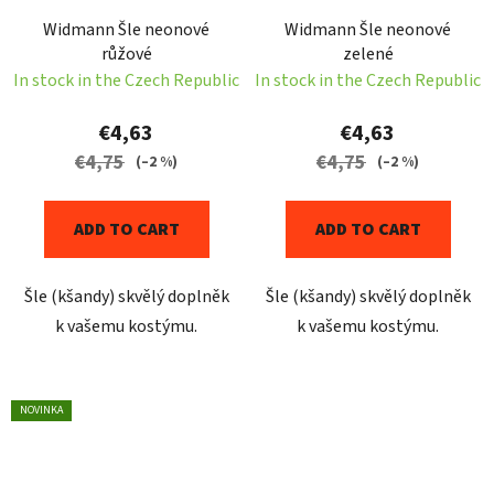
Widmann Šle neonové
Widmann Šle neonové
růžové
zelené
In stock in the Czech Republic
In stock in the Czech Republic
€4,63
€4,63
€4,75
€4,75
(–2 %)
(–2 %)
ADD TO CART
ADD TO CART
Šle (kšandy) skvělý doplněk
Šle (kšandy) skvělý doplněk
k vašemu kostýmu.
k vašemu kostýmu.
NOVINKA