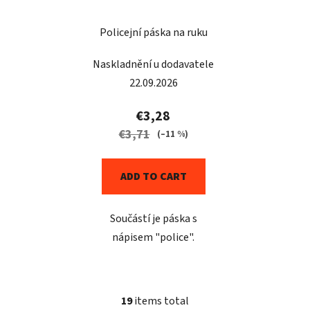
Policejní páska na ruku
Naskladnění u dodavatele
22.09.2026
€3,28
€3,71
(–11 %)
ADD TO CART
Součástí je páska s
nápisem "police".
19
items total
L