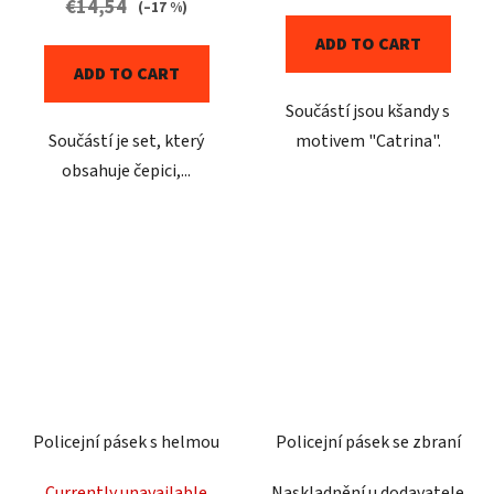
€14,54
(–17 %)
ADD TO CART
ADD TO CART
Součástí jsou kšandy s
Součástí je set, který
motivem "Catrina".
obsahuje čepici,...
Policejní pásek s helmou
Policejní pásek se zbraní
Currently unavailable
Naskladnění u dodavatele