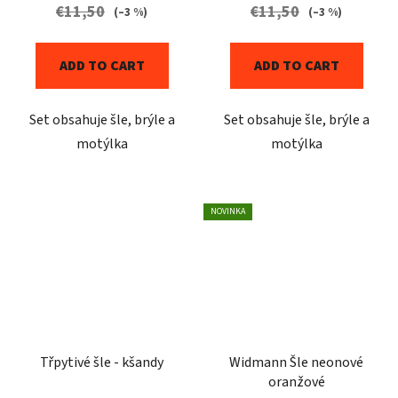
€11,50
€11,50
(–3 %)
(–3 %)
ADD TO CART
ADD TO CART
Set obsahuje šle, brýle a
Set obsahuje šle, brýle a
motýlka
motýlka
NOVINKA
Třpytivé šle - kšandy
Widmann Šle neonové
oranžové