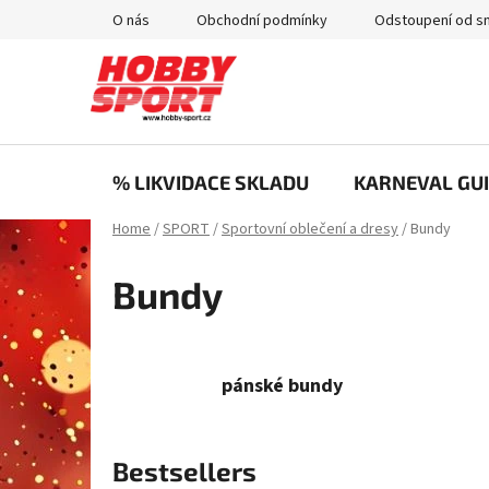
Skip
O nás
Obchodní podmínky
Odstoupení od s
to
content
% LIKVIDACE SKLADU
KARNEVAL GUI
Home
/
SPORT
/
Sportovní oblečení a dresy
/
Bundy
Bundy
pánské bundy
Bestsellers