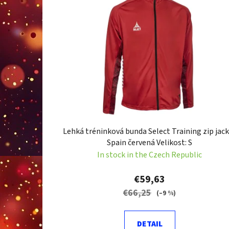
s
t
o
f
p
r
o
d
u
c
Lehká tréninková bunda Select Training zip jac
t
Spain červená Velikost: S
s
In stock in the Czech Republic
€59,63
€66,25
(–9 %)
DETAIL