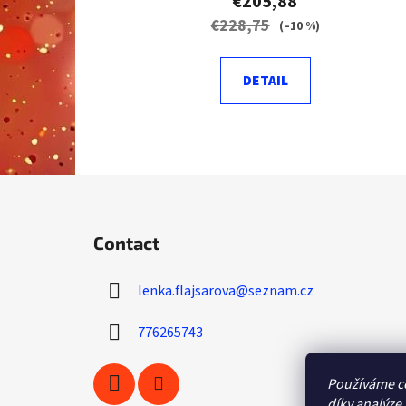
€205,88
€228,75
(–10 %)
DETAIL
F
o
Contact
o
t
lenka.flajsarova
@
seznam.cz
e
r
776265743
Používáme c
díky analýze