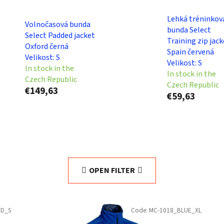
Lehká tréninkov
Volnočasová bunda
bunda Select
Select Padded jacket
Training zip jack
Oxford černá
Spain červená
Velikost: S
Velikost: S
In stock in the
In stock in the
Czech Republic
Czech Republic
€149,63
€59,63
OPEN FILTER
ED_S
Code:
MC-1018_BLUE_XL