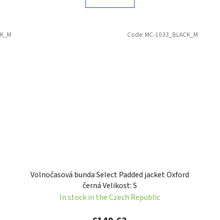
CK_M
Code:
MC-1033_BLACK_M
Volnočasová bunda Select Padded jacket Oxford
černá Velikost: S
In stock in the Czech Republic