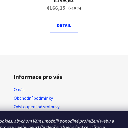
€149,63
€166,25
(–10 %)
DETAIL
L
i
s
t
i
Informace pro vás
n
g
O nás
c
Obchodní podmínky
o
n
Odstoupení od smlouvy
t
Vratkový list (výměna zboží)
r
ookies, abychom Vám umožnili pohodlné prohlížení webu a
o
Reklamační protokol
 provozu webu neustále zlepšovali jeho funkce, výkon a