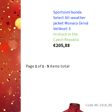
Sportovní bunda
Select All-weather
jacket Monaco černá
Velikost: S
In stock in the
Czech Republic
€205,88
Page
1
of
1
-
5
items total
L
Code:
MC-1018_R
i