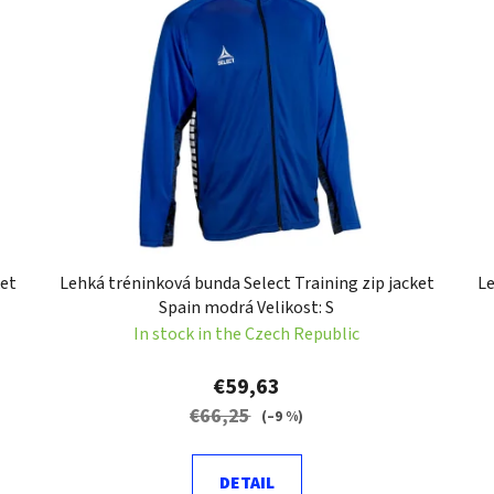
ket
Lehká tréninková bunda Select Training zip jacket
Le
Spain modrá Velikost: S
In stock in the Czech Republic
€59,63
€66,25
(–9 %)
DETAIL