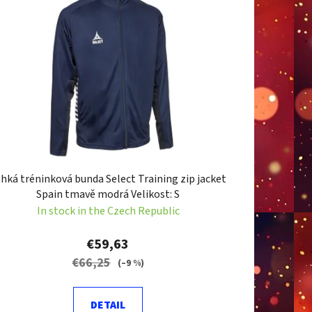
o
r
t
i
n
g
hká tréninková bunda Select Training zip jacket
Spain tmavě modrá Velikost: S
In stock in the Czech Republic
€59,63
€66,25
(–9 %)
DETAIL