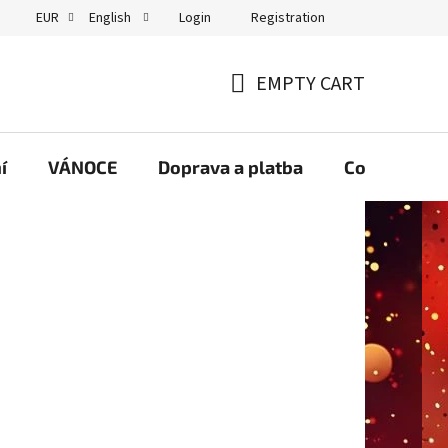
Login
Registration
EUR
English
GDPR
EMPTY CART
SHOPPING
CART
í
VÁNOCE
Doprava a platba
Contact us