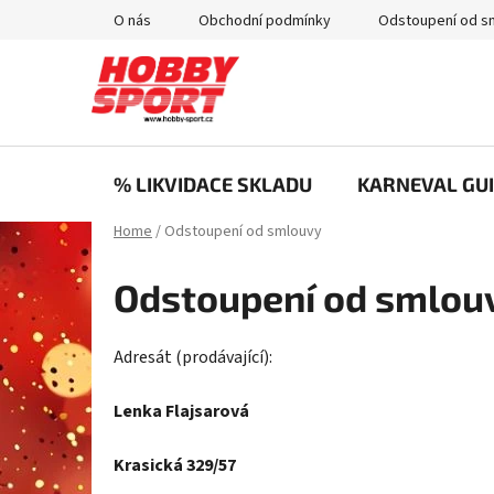
Skip
O nás
Obchodní podmínky
Odstoupení od s
to
content
% LIKVIDACE SKLADU
KARNEVAL GUI
Home
/
Odstoupení od smlouvy
Odstoupení od smlou
Adresát (prodávající):
Lenka Flajsarová
Krasická 329/57