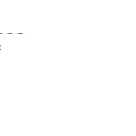
.............................
)