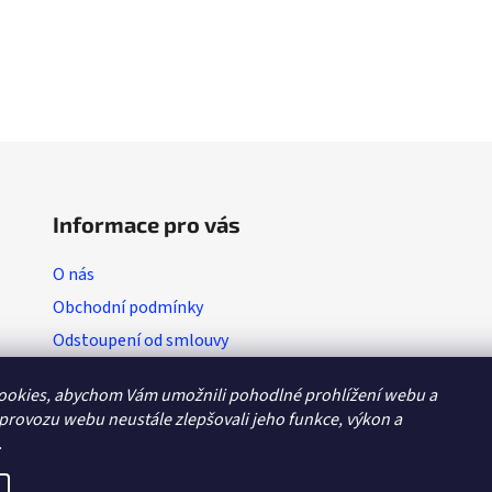
Informace pro vás
O nás
Obchodní podmínky
Odstoupení od smlouvy
Vratkový list (výměna zboží)
ookies, abychom Vám umožnili pohodlné prohlížení webu a
Reklamační protokol
 provozu webu neustále zlepšovali jeho funkce, výkon a
GDPR
.