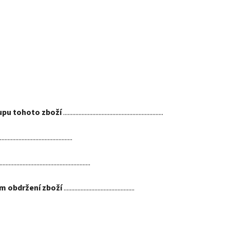
upu tohoto zboží
.................................................................
...............................................
...........................................................
m obdržení zboží
..............................................