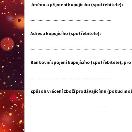
Jméno a příjmení kupujícího (spotřebitele):
...........................................................................................
Adresa kupujícího (spotřebitele):
...................................................................................................................
Bankovní spojení kupujícího (spotřebitele), pro 
...........................................................................................
Způsob vrácení zboží prodávajícímu (pokud možn
............................................................................................