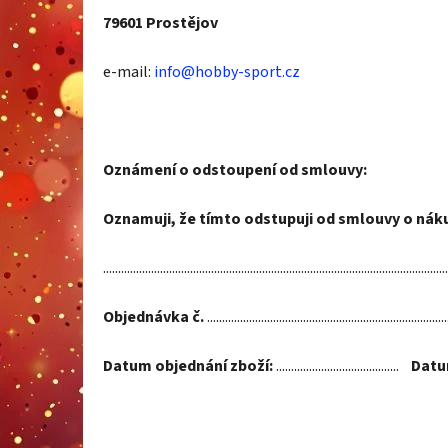
79601 Prostějov
e-mail:
info@hobby-sport.cz
Oznámení o odstoupení od smlouvy:
Oznamuji, že tímto odstupuji od smlouvy o nák
...................................................................................................................
Objednávka č.
................................................................................
Datum objednání zboží:
.........................................
Datu