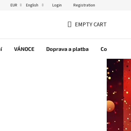
Login
Registration
EUR
English
GDPR
EMPTY CART
SHOPPING
CART
í
VÁNOCE
Doprava a platba
Contact us