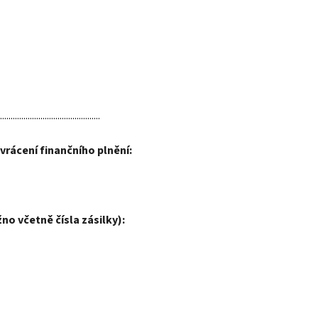
...............................................
vrácení finančního plnění:
o včetně čísla zásilky):