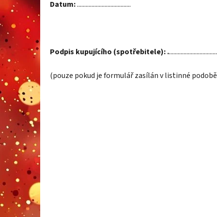
Datum:
.....................................
Podpis kupujícího (spotřebitele): .
.................................
(pouze pokud je formulář zasílán v listinné podobě