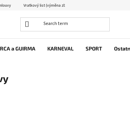
mlouvy
Vratkový list (výměna zboží)
Reklamační protokol
RCA a GUIRMA
KARNEVAL
SPORT
Ostatn
vy