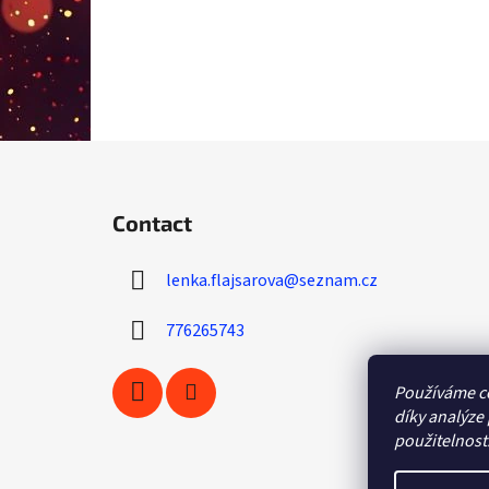
F
o
Contact
o
t
lenka.flajsarova
@
seznam.cz
e
r
776265743
Používáme c
díky analýze
použitelnost