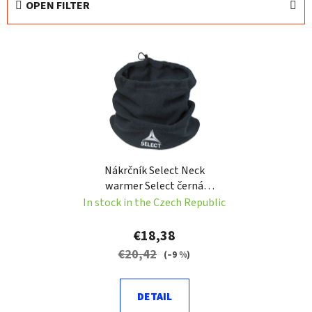
OPEN FILTER
u
c
L
t
i
s
s
o
t
r
o
t
f
i
p
n
Nákrčník Select Neck
r
g
warmer Select černá
o
Velikost: ONE SIZE
In stock in the Czech Republic
d
u
€18,38
c
€20,42
(–9 %)
t
s
DETAIL