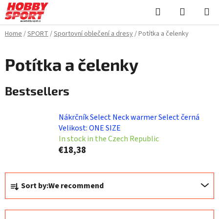
Skip
Search
SHOPPI
to
CART
content
Home
/
SPORT
/
Sportovní oblečení a dresy
/
Potítka a čelenky
Potítka a čelenky
Bestsellers
Nákrčník Select Neck warmer Select černá
Velikost: ONE SIZE
In stock in the Czech Republic
€18,38
P
Sort by:
We recommend
r
o
d