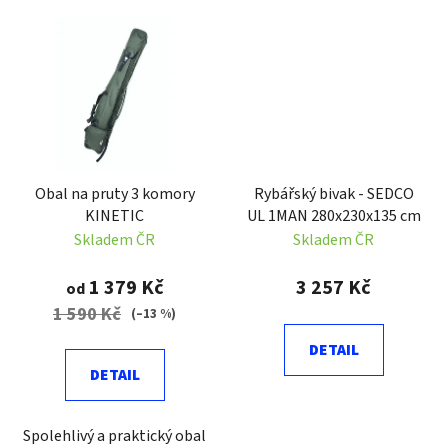
Obal na pruty 3 komory
Rybářský bivak - SEDCO
KINETIC
UL 1MAN 280x230x135 cm
Skladem ČR
Skladem ČR
1 379 Kč
3 257 Kč
od
1 590 Kč
(–13 %)
DETAIL
DETAIL
Spolehlivý a praktický obal