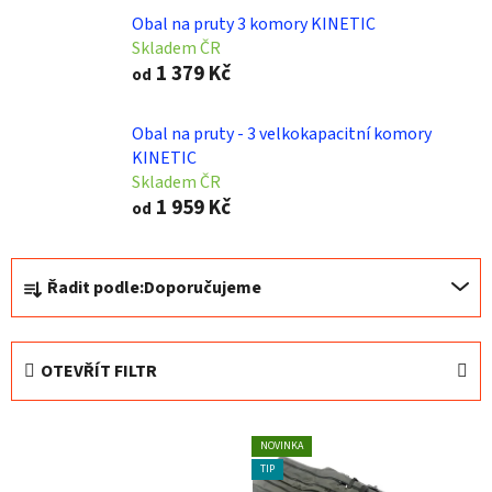
Obal na pruty 3 komory KINETIC
Skladem ČR
1 379 Kč
od
Obal na pruty - 3 velkokapacitní komory
KINETIC
Skladem ČR
1 959 Kč
od
Ř
Řadit podle:
Doporučujeme
a
z
e
OTEVŘÍT FILTR
n
í
V
p
NOVINKA
ý
r
TIP