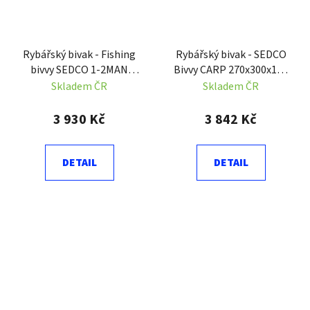
Rybářský bivak - Fishing
Rybářský bivak - SEDCO
bivvy SEDCO 1-2MAN
Bivvy CARP 270x300x170
300x270x165 cm
cm
Skladem ČR
Skladem ČR
3 930 Kč
3 842 Kč
DETAIL
DETAIL