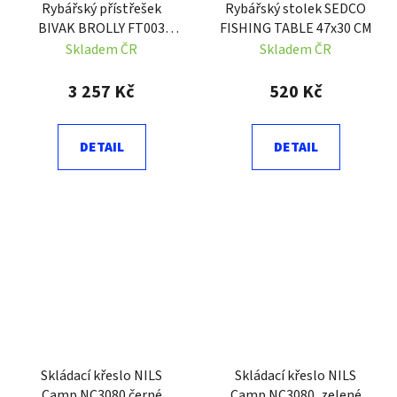
Rybářský přístřešek
Rybářský stolek SEDCO
BIVAK BROLLY FT003
FISHING TABLE 47x30 CM
60IN
Skladem ČR
Skladem ČR
3 257 Kč
520 Kč
DETAIL
DETAIL
Skládací křeslo NILS
Skládací křeslo NILS
Camp NC3080 černé
Camp NC3080, zelené