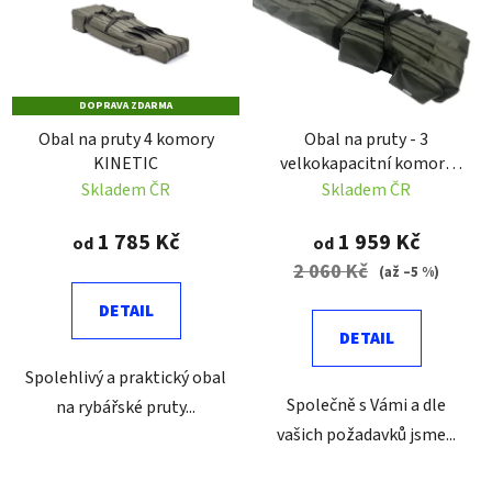
p
o
i
d
s
u
p
k
DOPRAVA ZDARMA
r
t
Obal na pruty 4 komory
Obal na pruty - 3
o
ů
KINETIC
velkokapacitní komory
d
KINETIC
Skladem ČR
Skladem ČR
u
k
1 785 Kč
1 959 Kč
od
od
t
2 060 Kč
(až –5 %)
ů
DETAIL
DETAIL
Spolehlivý a praktický obal
Společně s Vámi a dle
na rybářské pruty...
vašich požadavků jsme...