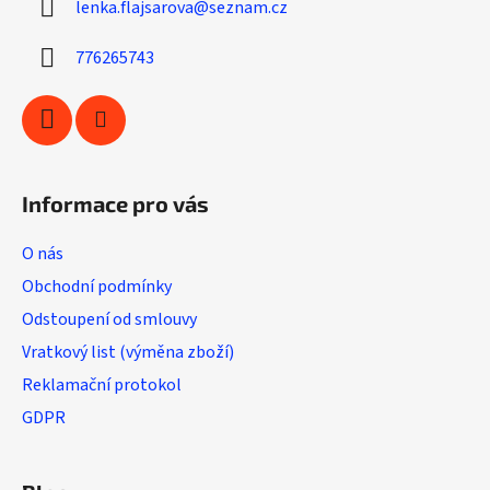
lenka.flajsarova
@
seznam.cz
t
í
í
p
776265743
r
v
k
y
v
ý
Informace pro vás
p
i
O nás
s
u
Obchodní podmínky
Odstoupení od smlouvy
Vratkový list (výměna zboží)
Reklamační protokol
GDPR