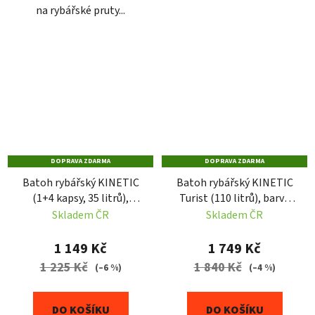
na rybářské pruty...
DOPRAVA ZDARMA
DOPRAVA ZDARMA
Batoh rybářský KINETIC
Batoh rybářský KINETIC
(1+4 kapsy, 35 litrů),
Turist (110 litrů), barva
barva černo-zelená
černá
Skladem ČR
Skladem ČR
1 149 Kč
1 749 Kč
1 225 Kč
1 840 Kč
(–6 %)
(–4 %)
DO KOŠÍKU
DO KOŠÍKU