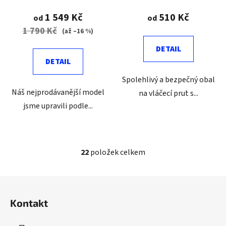
1 549 Kč
510 Kč
od
od
1 790 Kč
(až –16 %)
DETAIL
DETAIL
Spolehlivý a bezpečný obal
Náš nejprodávanější model
na vláčecí prut s...
jsme upravili podle...
22
položek celkem
O
v
l
Z
á
á
d
Kontakt
p
a
a
c