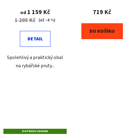
1 159 Kč
719 Kč
od
1 205 Kč
(až –4 %)
DO KOŠÍKU
DETAIL
Spolehlivý a praktický obal
na rybářské pruty...
DOPRAVA ZDARMA