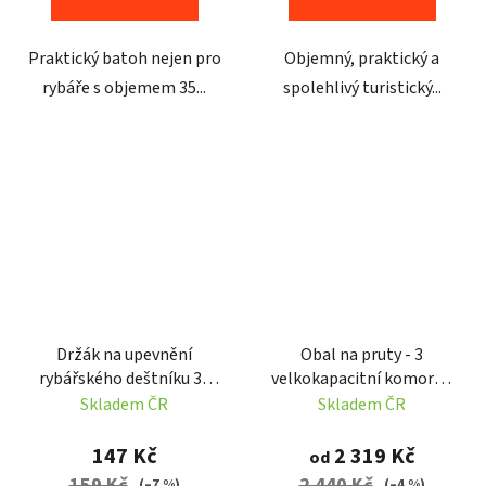
Praktický batoh nejen pro
Objemný, praktický a
rybáře s objemem 35...
spolehlivý turistický...
Držák na upevnění
Obal na pruty - 3
rybářského deštníku 38
velkokapacitní komory s
cm
úpravou na kolo a skútr
Skladem ČR
Skladem ČR
147 Kč
2 319 Kč
od
159 Kč
2 440 Kč
(–7 %)
(–4 %)