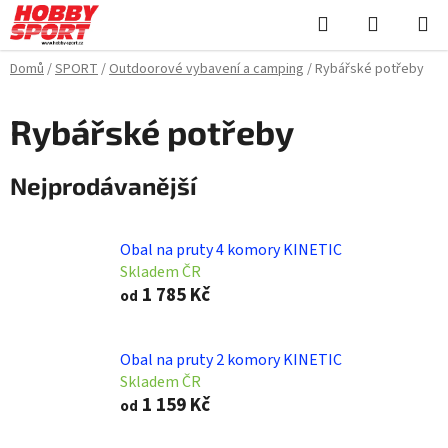
Přejít
Hledat
NÁKUPN
na
KOŠÍK
obsah
Domů
/
SPORT
/
Outdoorové vybavení a camping
/
Rybářské potřeby
Rybářské potřeby
Nejprodávanější
Obal na pruty 4 komory KINETIC
Skladem ČR
1 785 Kč
od
Obal na pruty 2 komory KINETIC
Skladem ČR
1 159 Kč
od