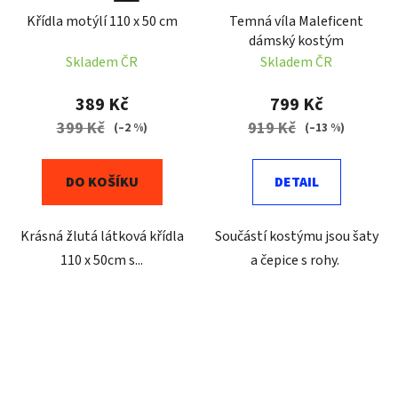
Křídla motýlí 110 x 50 cm
Temná víla Maleficent
dámský kostým
Skladem ČR
Skladem ČR
389 Kč
799 Kč
399 Kč
919 Kč
(–2 %)
(–13 %)
DO KOŠÍKU
DETAIL
Krásná žlutá látková křídla
Součástí kostýmu jsou šaty
110 x 50cm s...
a čepice s rohy.