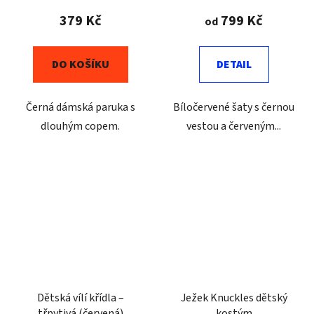
379 Kč
799 Kč
od
DO KOŠÍKU
DETAIL
Černá dámská paruka s
Bíločervené šaty s černou
dlouhým copem.
vestou a červeným...
Dětská vílí křídla –
Ježek Knuckles dětský
třpytivá (červená)
kostým