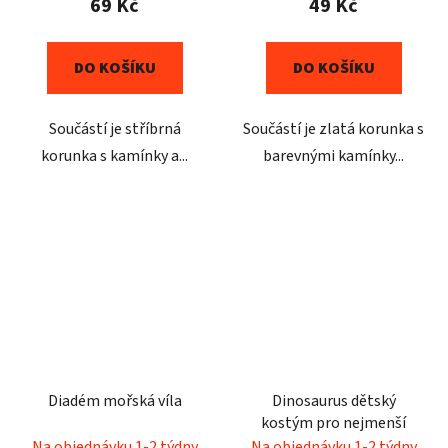
69 Kč
49 Kč
DO KOŠÍKU
DO KOŠÍKU
Součástí je stříbrná
Součástí je zlatá korunka s
korunka s kamínky a...
barevnými kamínky...
Diadém mořská víla
Dinosaurus dětský
kostým pro nejmenší
Na objednávku 1-2 týdny
Na objednávku 1-2 týdny