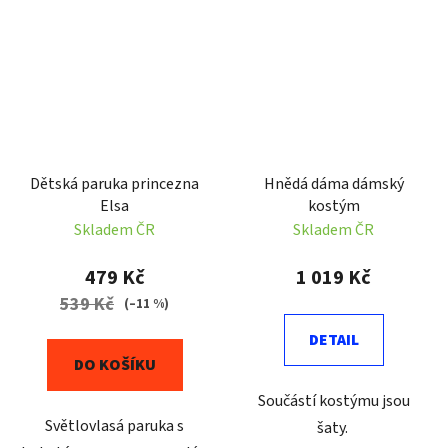
Dětská paruka princezna
Hnědá dáma dámský
Elsa
kostým
Skladem ČR
Skladem ČR
479 Kč
1 019 Kč
539 Kč
(–11 %)
DETAIL
DO KOŠÍKU
Součástí kostýmu jsou
Světlovlasá paruka s
šaty.