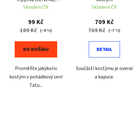
44x35cm
Skladem ČR
Skladem ČR
99 Kč
709 Kč
109 Kč
769 Kč
(–9 %)
(–7 %)
DO KOŠÍKU
DETAIL
Proměňte jakýkoliv
Součástí kostýmu je overal
kostým v pohádkový sen!
a kapuce.
Tato...