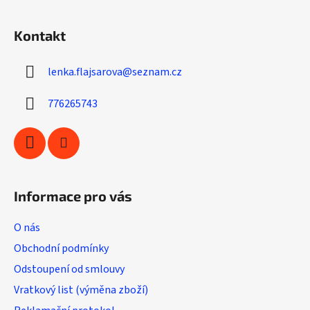
Z
n
c
á
í
í
Kontakt
p
p
r
a
v
lenka.flajsarova
@
seznam.cz
t
k
í
y
776265743
v
ý
p
i
s
u
Informace pro vás
O nás
Obchodní podmínky
Odstoupení od smlouvy
Vratkový list (výměna zboží)