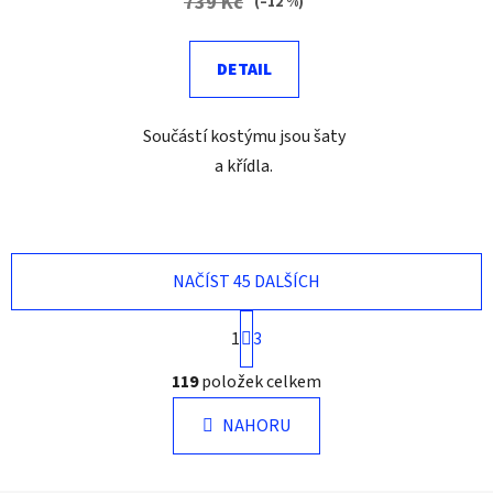
739 Kč
(–12 %)
DETAIL
Součástí kostýmu jsou šaty
a křídla.
NAČÍST 45 DALŠÍCH
S
1
3
t
r
O
119
položek celkem
á
v
n
l
k
NAHORU
á
o
d
v
a
á