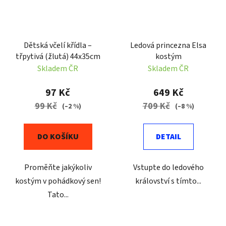
Dětská včelí křídla –
Ledová princezna Elsa
třpytivá (žlutá) 44x35cm
kostým
Skladem ČR
Skladem ČR
97 Kč
649 Kč
99 Kč
709 Kč
(–2 %)
(–8 %)
DO KOŠÍKU
DETAIL
Proměňte jakýkoliv
Vstupte do ledového
kostým v pohádkový sen!
království s tímto...
Tato...