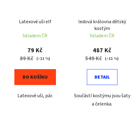
Latexové uši elf
ledová královna dětský
kostým
Skladem ČR
Skladem ČR
79 Kč
487 Kč
89 Kč
549 Kč
(–11 %)
(–11 %)
DO KOŠÍKU
DETAIL
Latexové uši, pár.
Součástí kostýmu jsou šaty
a čelenka.