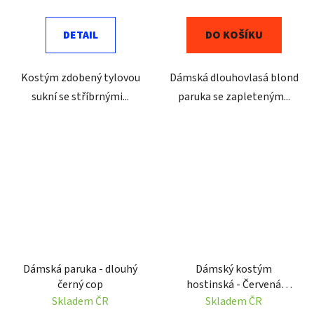
DETAIL
DO KOŠÍKU
Kostým zdobený tylovou
Dámská dlouhovlasá blond
sukní se stříbrnými...
paruka se zapleteným...
Dámská paruka - dlouhý
Dámský kostým
černý cop
hostinská - Červená
Karkulka
Skladem ČR
Skladem ČR