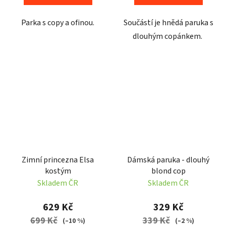
Parka s copy a ofinou.
Součástí je hnědá paruka s
dlouhým copánkem.
Zimní princezna Elsa
Dámská paruka - dlouhý
kostým
blond cop
Skladem ČR
Skladem ČR
629 Kč
329 Kč
699 Kč
339 Kč
(–10 %)
(–2 %)