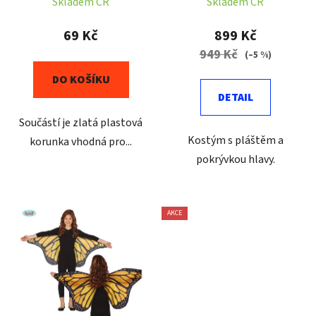
Skladem ČR
Skladem ČR
u
k
69 Kč
899 Kč
t
949 Kč
(–5 %)
ů
DO KOŠÍKU
DETAIL
Součástí je zlatá plastová
Kostým s pláštěm a
korunka vhodná pro...
pokrývkou hlavy.
AKCE