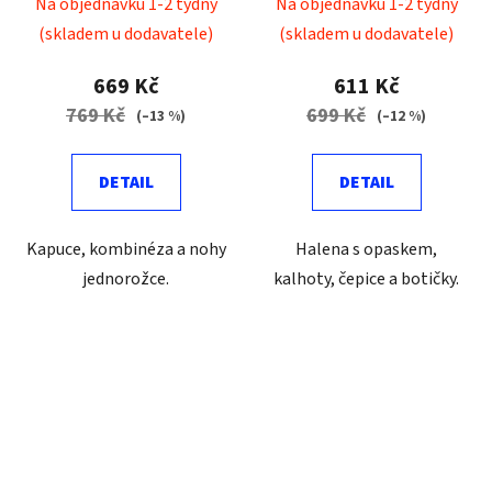
costume
Na objednávku 1-2 týdny
Na objednávku 1-2 týdny
(skladem u dodavatele)
(skladem u dodavatele)
669 Kč
611 Kč
769 Kč
699 Kč
(–13 %)
(–12 %)
DETAIL
DETAIL
Kapuce, kombinéza a nohy
Halena s opaskem,
jednorožce.
kalhoty, čepice a botičky.