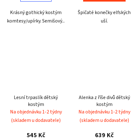
Krásný gothický kostým
Špičaté konečky elfských
komtesy/upírky. Semišový...
uší.
Lesní trpaslík dětský
Alenka z říše divů dětský
kostým
kostým
Na objednávku 1-2 týdny
Na objednávku 1-2 týdny
(skladem u dodavatele)
(skladem u dodavatele)
545 Kč
639 Kč