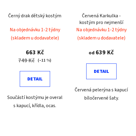
Černý drak dětský kostým
Červená Karkulka -
kostým pro nejmenší
Na objednávku 1-2 týdny
Na objednávku 1-2 týdny
(skladem u dodavatele)
(skladem u dodavatele)
663 Kč
639 Kč
od
749 Kč
(–11 %)
DETAIL
DETAIL
Červená pelerýna s kapucí
Součástí kostýmu je overal
bíločervené šaty.
s kapucí, křídla, ocas.