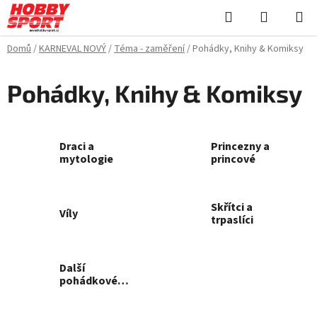
Přejít
Hledat
NÁKUPN
na
KOŠÍK
obsah
Domů
/
KARNEVAL NOVÝ
/
Téma - zaměření
/
Pohádky, Knihy & Komiksy
Pohádky, Knihy & Komiksy
Draci a
Princezny a
mytologie
princové
Skřítci a
Víly
trpaslíci
Další
pohádkové
postavy