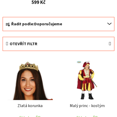
599 Kč
Ř
Řadit podle:
Doporučujeme
a
z
e
OTEVŘÍT FILTR
n
í
V
p
ý
r
p
o
i
d
s
u
p
k
r
t
Zlatá korunka
Malý princ - kostým
o
ů
d