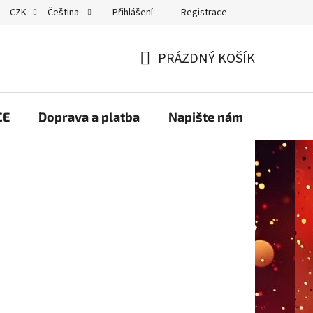
Přihlášení
Registrace
CZK
Čeština
GDPR
PRÁZDNÝ KOŠÍK
NÁKUPNÍ
KOŠÍK
CE
Doprava a platba
Napište nám
Velko