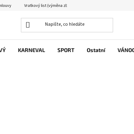
mlouvy
Vratkový list (výměna zboží)
Reklamační protokol
VÝ
KARNEVAL
SPORT
Ostatní
VÁNO