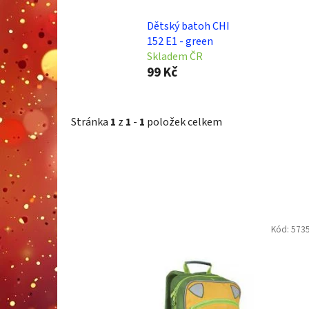
Dětský batoh CHI
152 E1 - green
Skladem ČR
99 Kč
Stránka
1
z
1
-
1
položek celkem
V
Kód:
573
ý
p
i
s
p