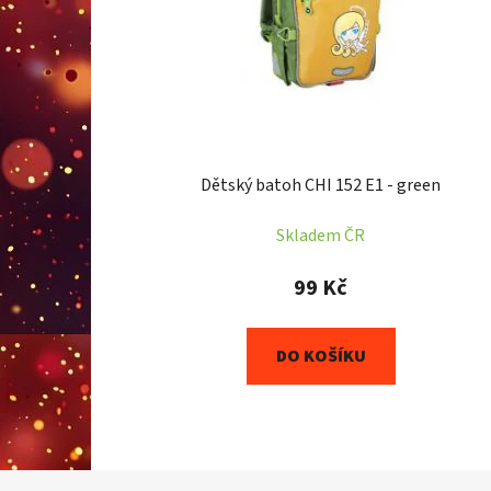
r
o
d
u
k
t
Dětský batoh CHI 152 E1 - green
ů
Skladem ČR
99 Kč
DO KOŠÍKU