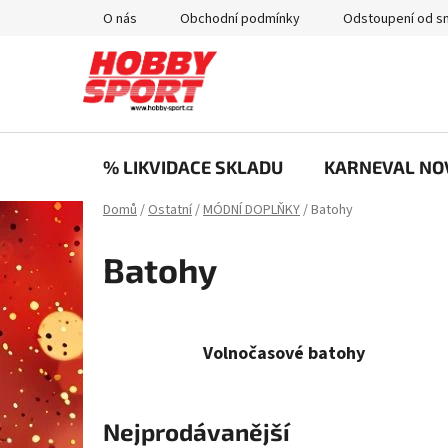
Přejít
O nás
Obchodní podmínky
Odstoupení od s
na
obsah
% LIKVIDACE SKLADU
KARNEVAL NO
Domů
/
Ostatní
/
MÓDNÍ DOPLŇKY
/
Batohy
Batohy
Volnočasové batohy
Nejprodávanější