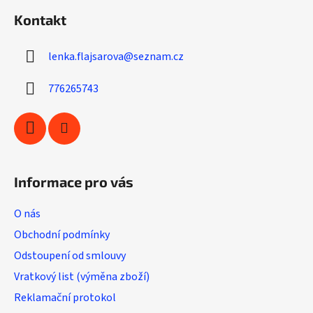
á
á
d
Kontakt
p
a
a
c
lenka.flajsarova
@
seznam.cz
t
í
í
p
776265743
r
v
k
y
v
ý
Informace pro vás
p
i
O nás
s
u
Obchodní podmínky
Odstoupení od smlouvy
Vratkový list (výměna zboží)
Reklamační protokol