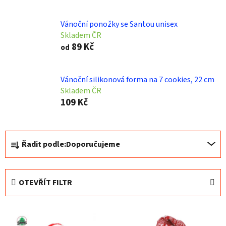
Vánoční ponožky se Santou unisex
Skladem ČR
89 Kč
od
Vánoční silikonová forma na 7 cookies, 22 cm
Skladem ČR
109 Kč
Ř
Řadit podle:
Doporučujeme
a
z
e
OTEVŘÍT FILTR
n
í
V
p