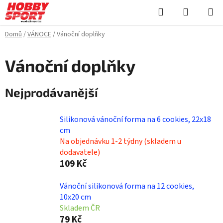
Přejít
Hledat
NÁKUPN
na
KOŠÍK
obsah
Domů
/
VÁNOCE
/
Vánoční doplňky
Vánoční doplňky
Nejprodávanější
Silikonová vánoční forma na 6 cookies, 22x18
cm
Na objednávku 1-2 týdny (skladem u
dodavatele)
109 Kč
Vánoční silikonová forma na 12 cookies,
10x20 cm
Skladem ČR
79 Kč