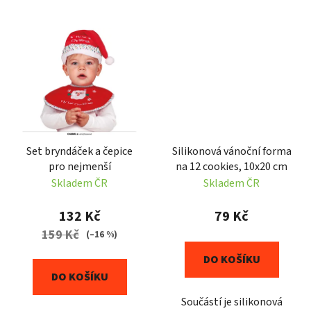
Set bryndáček a čepice
Silikonová vánoční forma
pro nejmenší
na 12 cookies, 10x20 cm
Skladem ČR
Skladem ČR
132 Kč
79 Kč
159 Kč
(–16 %)
DO KOŠÍKU
DO KOŠÍKU
Součástí je silikonová