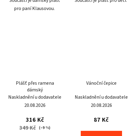
Součástí je dámský plášť
Součástí je plášť pro děti.
pro paní Klausovou.
Plášť přes ramena
Vánoční čepice
dámský
Naskladnění u dodavatele
Naskladnění u dodavatele
20.08.2026
20.08.2026
316 Kč
87 Kč
349 Kč
(–9 %)