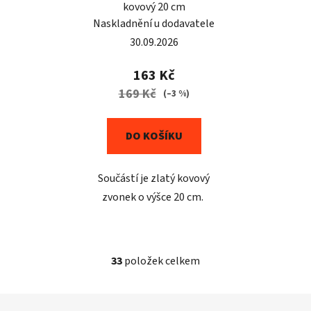
kovový 20 cm
Naskladnění u dodavatele
30.09.2026
163 Kč
169 Kč
(–3 %)
DO KOŠÍKU
Součástí je zlatý kovový
zvonek o výšce 20 cm.
33
položek celkem
O
v
l
Z