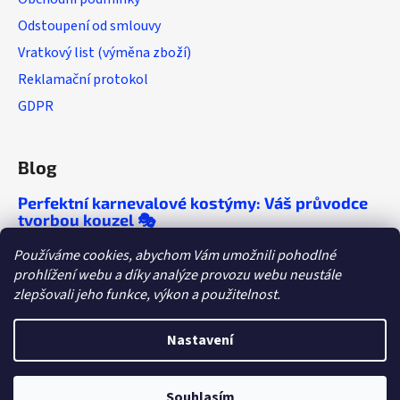
Odstoupení od smlouvy
Vratkový list (výměna zboží)
Reklamační protokol
GDPR
Blog
Perfektní karnevalové kostýmy: Váš průvodce
tvorbou kouzel 🎭
🎭 Chcete, aby se o vaší párty mluvilo ještě
Používáme cookies, abychom Vám umožnili pohodlné
roky? Objevte tipy, které vám zaručí
prohlížení webu a díky analýze provozu webu neustále
nezapomenutelný večírek!
zlepšovali jeho funkce, výkon a použitelnost.
Dětské tábory a letní párty: Kostýmy, které
letos ovládnou dětskou fantazii
Nastavení
Souhlasím