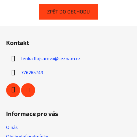
ZPĚT DO OBCHODU
Z
á
Kontakt
p
a
lenka.flajsarova
@
seznam.cz
t
í
776265743
Informace pro vás
O nás
Obchodní podmínky