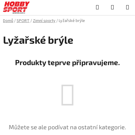
Přejít
Hledat
NÁKUPN
na
KOŠÍK
obsah
Domů
/
SPORT
/
Zimní sporty
/
Lyžařské brýle
Lyžařské brýle
Produkty teprve připravujeme.
Můžete se ale podívat na ostatní kategorie.