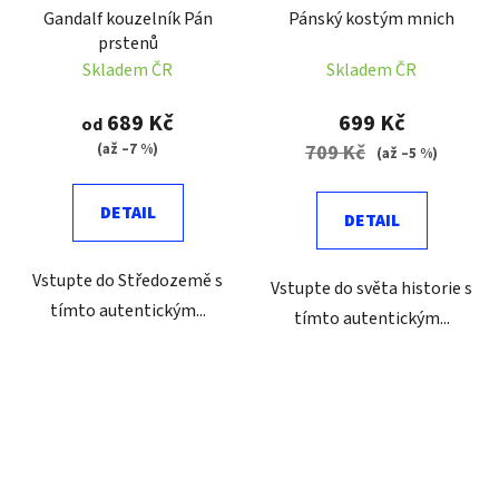
Gandalf kouzelník Pán
Pánský kostým mnich
prstenů
Skladem ČR
Skladem ČR
689 Kč
699 Kč
od
(až –7 %)
709 Kč
(až –5 %)
DETAIL
DETAIL
Vstupte do Středozemě s
Vstupte do světa historie s
tímto autentickým...
tímto autentickým...