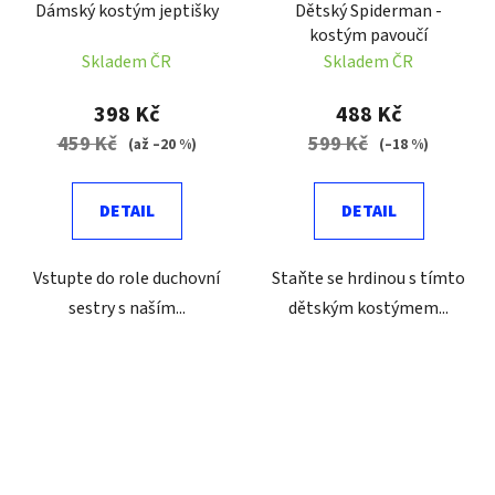
Dámský kostým jeptišky
Dětský Spiderman -
kostým pavoučí
Skladem ČR
Skladem ČR
398 Kč
488 Kč
459 Kč
599 Kč
(až –20 %)
(–18 %)
DETAIL
DETAIL
Vstupte do role duchovní
Staňte se hrdinou s tímto
sestry s naším...
dětským kostýmem...