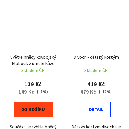
Světle hnědý kovbojský
Divoch - dětský kostým
klobouk z umělé kůže
Skladem ČR
Skladem ČR
139 Kč
419 Kč
149 Kč
479 Kč
(–6 %)
(–12 %)
DO KOŠÍKU
DETAIL
Součástí je světle hnědý
Dětský kostým divocha je