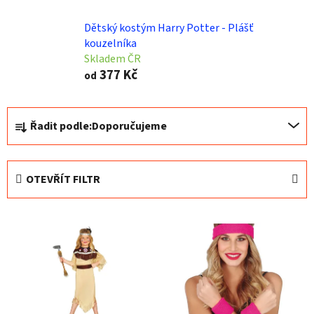
Dětský kostým Harry Potter - Plášť
kouzelníka
Skladem ČR
377 Kč
od
Ř
Řadit podle:
Doporučujeme
a
z
e
OTEVŘÍT FILTR
n
í
V
p
ý
r
p
o
i
d
s
u
p