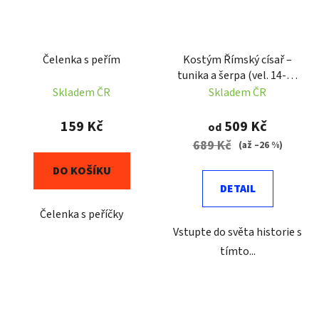
Čelenka s peřím
Kostým Římský císař –
tunika a šerpa (vel. 14-16
let až XXL)
Skladem ČR
Skladem ČR
159 Kč
509 Kč
od
689 Kč
(až –26 %)
DO KOŠÍKU
DETAIL
Čelenka s peříčky
Vstupte do světa historie s
tímto...