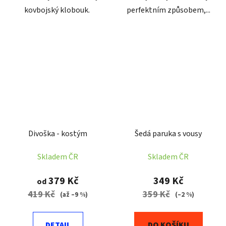
kovbojský klobouk.
perfektním způsobem,...
Divoška - kostým
Šedá paruka s vousy
Skladem ČR
Skladem ČR
379 Kč
349 Kč
od
419 Kč
359 Kč
(až –9 %)
(–2 %)
DETAIL
DO KOŠÍKU