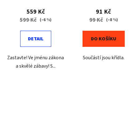
559 Kč
91 Kč
599 Kč
99 Kč
(–6 %)
(–8 %)
DETAIL
DO KOŠÍKU
Zastavte! Ve jménu zákona
Součástí jsou křídla.
a skvělé zábavy! S...