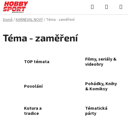
Přejít
Hledat
NÁKUPN
na
KOŠÍK
obsah
Domů
/
KARNEVAL NOVÝ
/
Téma - zaměření
Téma - zaměření
Filmy, seriály &
TOP témata
videohry
Pohádky, Knihy
Povolání
& Komiksy
Kutura a
Tématická
tradice
párty