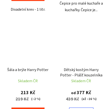
Čepice pro malé kuchaře a
Divadelní krev - 1 litr.
kuchařky. Čepice je...
Šála a brýle Harry Potter
Dětský kostým Harry
Potter - Plášť kouzelníka
Skladem ČR
Skladem ČR
213 Kč
377 Kč
od
219 Kč
439 Kč
(–2 %)
(až –16 %)