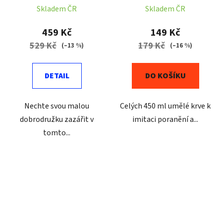
Skladem ČR
Skladem ČR
459 Kč
149 Kč
529 Kč
179 Kč
(–13 %)
(–16 %)
DETAIL
DO KOŠÍKU
Nechte svou malou
Celých 450 ml umělé krve k
dobrodružku zazářit v
imitaci poranění a...
tomto...