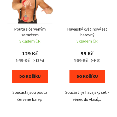
Pouta s červeným
Havajský květinový set
sametem
barevný
Skladem ČR
Skladem ČR
129 Kč
99 Kč
149 Kč
109 Kč
(–13 %)
(–9 %)
DO KOŠÍKU
DO KOŠÍKU
Součástí jsou pouta
Součástí je havajský set -
červené barvy.
věnec do vlasů,...