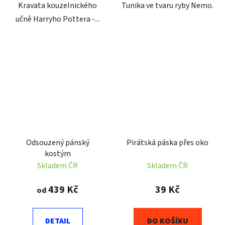
Kravata kouzelnického
Tunika ve tvaru ryby Nemo.
učně Harryho Pottera -...
Odsouzený pánský
Pirátská páska přes oko
kostým
Skladem ČR
Skladem ČR
439 Kč
39 Kč
od
DETAIL
DO KOŠÍKU