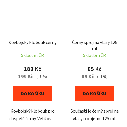
Kovbojský klobouk černý
Černý sprej na vlasy 125
ml
Skladem ČR
Skladem ČR
189 Kč
85 Kč
199 Kč
89 Kč
(–5 %)
(–4 %)
DO KOŠÍKU
DO KOŠÍKU
Kovbojský klobouk pro
Součástí je černý sprej na
dospělé černý. Velikost...
vlasy o objemu 125 ml.