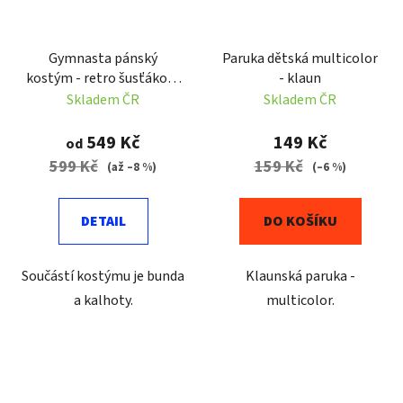
Gymnasta pánský
Paruka dětská multicolor
kostým - retro šusťáková
- klaun
tepláková souprava 80.tá
Skladem ČR
Skladem ČR
léta
549 Kč
149 Kč
od
599 Kč
159 Kč
(až –8 %)
(–6 %)
DETAIL
DO KOŠÍKU
Součástí kostýmu je bunda
Klaunská paruka -
a kalhoty.
multicolor.