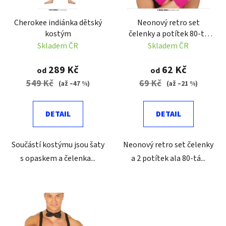
k
r
t
Cherokee indiánka dětský
Neonový retro set
o
ů
kostým
čelenky a potítek 80-tá
d
léta
Skladem ČR
Skladem ČR
u
k
289 Kč
62 Kč
od
od
t
549 Kč
69 Kč
(až –47 %)
(až –21 %)
ů
DETAIL
DETAIL
Součástí kostýmu jsou šaty
Neonový retro set čelenky
s opaskem a čelenka...
a 2 potítek ala 80-tá...