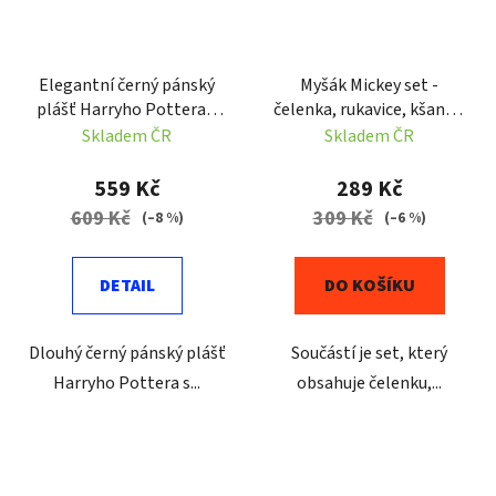
Elegantní černý pánský
Myšák Mickey set -
plášť Harryho Pottera s
čelenka, rukavice, kšandy,
kapucí
ocas
Skladem ČR
Skladem ČR
559 Kč
289 Kč
609 Kč
309 Kč
(–8 %)
(–6 %)
DETAIL
DO KOŠÍKU
Dlouhý černý pánský plášť
Součástí je set, který
Harryho Pottera s...
obsahuje čelenku,...