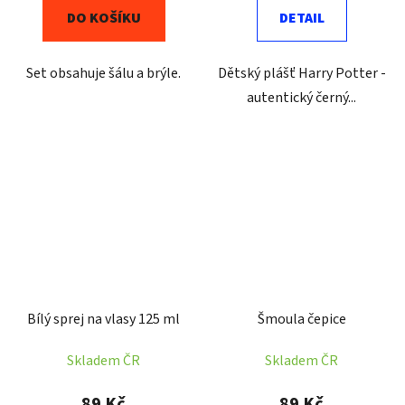
DO KOŠÍKU
DETAIL
Set obsahuje šálu a brýle.
Dětský plášť Harry Potter -
autentický černý...
Bílý sprej na vlasy 125 ml
Šmoula čepice
Skladem ČR
Skladem ČR
89 Kč
89 Kč