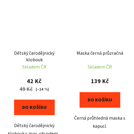
Dětský čarodějnický
Maska černá průzračná
klobouk
Skladem ČR
Skladem ČR
42 Kč
139 Kč
49 Kč
(–14 %)
DO KOŠÍKU
DO KOŠÍKU
Černá průhledná maska s
Dětský čarodějnický
kapucí.
klobouk s max. obvodem...