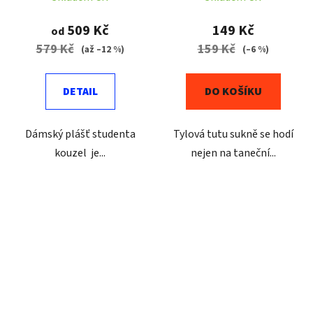
509 Kč
149 Kč
od
579 Kč
159 Kč
(až –12 %)
(–6 %)
DETAIL
DO KOŠÍKU
Dámský plášť studenta
Tylová tutu sukně se hodí
kouzel je...
nejen na taneční...