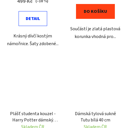
499 Kč
(–10 %)
DO KOŠÍKU
DETAIL
Součástí je zlatá plastová
Krásný dívčí kostým
korunka vhodná pro...
námořnice. Šaty zdobené...
Plášť studenta kouzel -
Dámská tylová sukně
Harry Potter dámský
Tutu bílá 40 cm
kostým
Skladem ČR
Skladem ČR