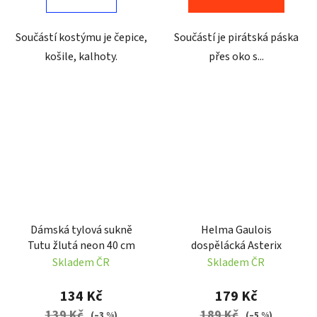
Součástí kostýmu je čepice,
Součástí je pirátská páska
košile, kalhoty.
přes oko s...
Dámská tylová sukně
Helma Gaulois
Tutu žlutá neon 40 cm
dospělácká Asterix
Skladem ČR
Skladem ČR
134 Kč
179 Kč
139 Kč
189 Kč
(–3 %)
(–5 %)