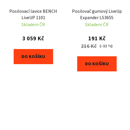
Posilovací lavice BENCH
Posilovač gumový LiveUp
LiveUP 1101
Expander LS3655
Skladem ČR
Skladem ČR
3 059 Kč
191 Kč
216 Kč
(–11 %)
DO KOŠÍKU
DO KOŠÍKU