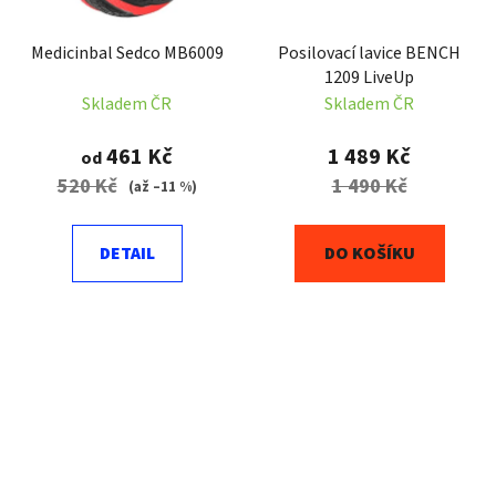
Medicinbal Sedco MB6009
Posilovací lavice BENCH
1209 LiveUp
Skladem ČR
Skladem ČR
461 Kč
1 489 Kč
od
520 Kč
1 490 Kč
(až –11 %)
DETAIL
DO KOŠÍKU