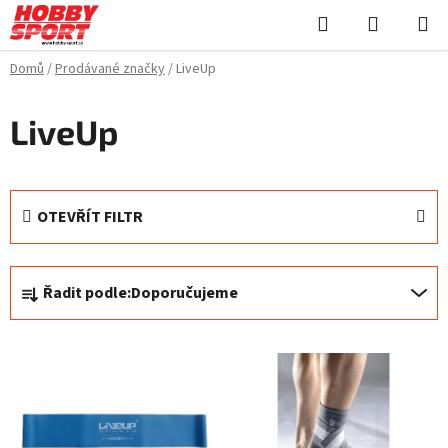
Přejít
Hledat
NÁKUPN
na
KOŠÍK
obsah
Domů
/
Prodávané značky
/
LiveUp
LiveUp
OTEVŘÍT FILTR
Ř
Řadit podle:
Doporučujeme
a
z
V
e
ý
n
p
í
i
p