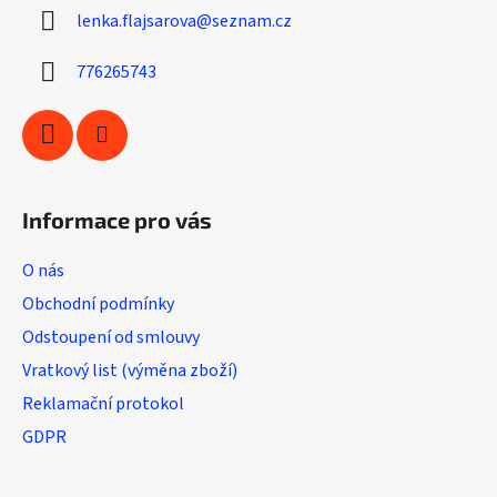
a
c
lenka.flajsarova
@
seznam.cz
t
í
í
p
776265743
r
v
k
y
v
ý
Informace pro vás
p
i
O nás
s
u
Obchodní podmínky
Odstoupení od smlouvy
Vratkový list (výměna zboží)
Reklamační protokol
GDPR