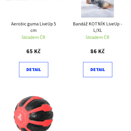
s
r
p
o
r
d
Aerobic guma LiveUp 5
Bandáž KOTNÍK LiveUp -
o
u
cm
L/XL
d
k
Skladem ČR
Skladem ČR
u
t
k
ů
65 Kč
86 Kč
t
ů
DETAIL
DETAIL