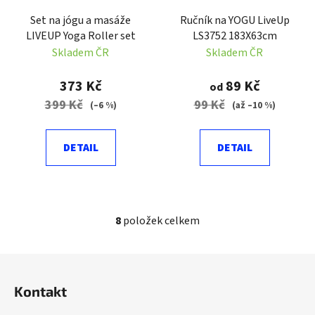
Set na jógu a masáže
Ručník na YOGU LiveUp
LIVEUP Yoga Roller set
LS3752 183X63cm
Skladem ČR
Skladem ČR
373 Kč
89 Kč
od
399 Kč
99 Kč
(–6 %)
(až –10 %)
DETAIL
DETAIL
8
položek celkem
O
v
l
Z
á
á
d
Kontakt
p
a