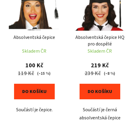
p
o
i
d
s
u
p
k
r
t
Absolventská čepice
Absolventská čepice HQ
o
ů
pro dospělé
d
Skladem ČR
Skladem ČR
u
k
100 Kč
219 Kč
t
119 Kč
239 Kč
(–15 %)
(–8 %)
ů
DO KOŠÍKU
DO KOŠÍKU
Součástí je čepice.
Součástí je černá
absolventská čepice