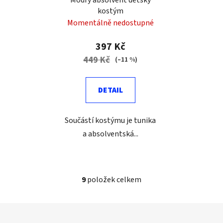
kostým
Momentálně nedostupné
397 Kč
449 Kč
(–11 %)
DETAIL
Součástí kostýmu je tunika
a absolventská...
9
položek celkem
O
v
l
Z
á
á