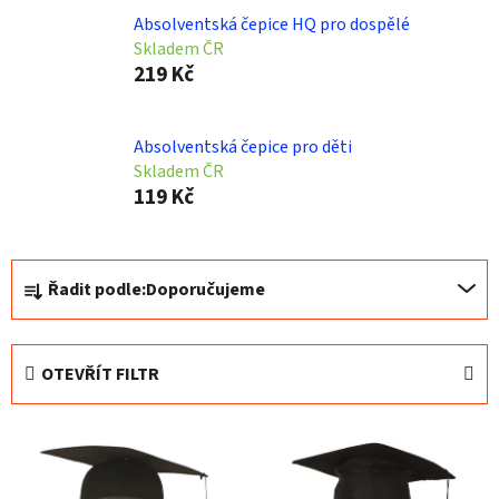
Absolventská čepice HQ pro dospělé
Skladem ČR
219 Kč
Absolventská čepice pro děti
Skladem ČR
119 Kč
Ř
Řadit podle:
Doporučujeme
a
z
e
OTEVŘÍT FILTR
n
í
V
p
ý
r