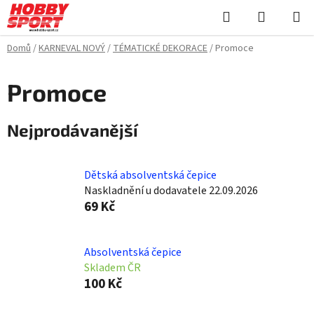
Přejít
Hledat
NÁKUPN
na
KOŠÍK
obsah
Domů
/
KARNEVAL NOVÝ
/
TÉMATICKÉ DEKORACE
/
Promoce
Promoce
Nejprodávanější
Dětská absolventská čepice
Naskladnění u dodavatele 22.09.2026
69 Kč
Absolventská čepice
Skladem ČR
100 Kč