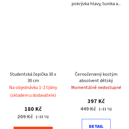
pokrývka hlavy, tunika a...
Studentská čepička 30 x
Černočervený kostým
30 cm
absolvent dětský
Na objednávku 1-2 týdny
Momentálně nedostupné
(skladem u dodavatele)
397 Kč
180 Kč
449 Kč
(–11 %)
209 Kč
(–13 %)
DETAIL