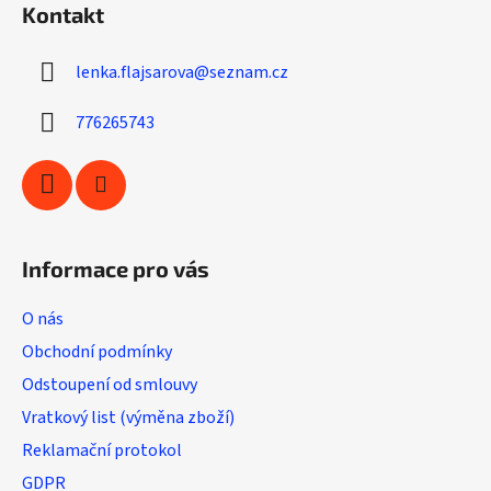
d
Kontakt
p
a
a
c
lenka.flajsarova
@
seznam.cz
t
í
í
p
776265743
r
v
k
y
v
ý
Informace pro vás
p
i
O nás
s
u
Obchodní podmínky
Odstoupení od smlouvy
Vratkový list (výměna zboží)
Reklamační protokol
GDPR