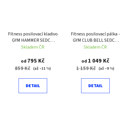
Fitness posilovací kladivo
Fitness posilovací pálka -
GYM HAMMER SEDCO
GYM CLUB BELL SEDCO
DB109
DB108
Skladem ČR
Skladem ČR
795 Kč
1 049 Kč
od
od
859 Kč
1 159 Kč
(až –11 %)
(až –9 %)
DETAIL
DETAIL