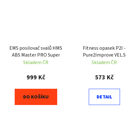
EMS posilovač svalů HMS
Fitness opasek P2I -
ABS Master PRO Super
Pure2Improve VEL.S
Skladem ČR
Skladem ČR
999 Kč
573 Kč
DO KOŠÍKU
DETAIL