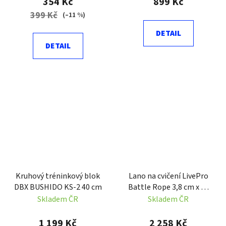
354 Kč
899 Kč
399 Kč
(–11 %)
DETAIL
DETAIL
Kruhový tréninkový blok
Lano na cvičení LivePro
DBX BUSHIDO KS-2 40 cm
Battle Rope 3,8 cm x 12
m - 10 kg
Skladem ČR
Skladem ČR
1 199 Kč
2 258 Kč