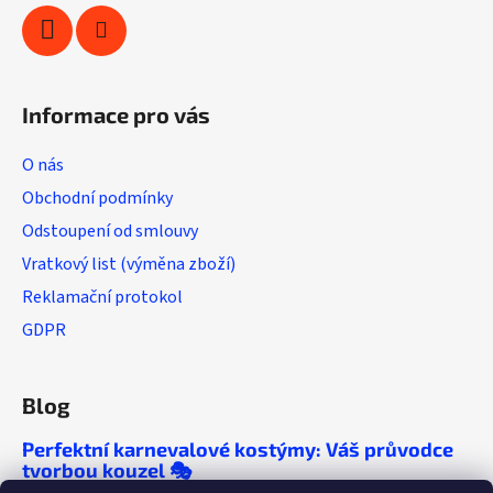
ý
p
i
s
u
Informace pro vás
O nás
Obchodní podmínky
Odstoupení od smlouvy
Vratkový list (výměna zboží)
Reklamační protokol
GDPR
Blog
Perfektní karnevalové kostýmy: Váš průvodce
tvorbou kouzel 🎭