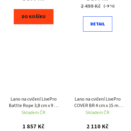
2 499 Kč
(–9 %)
DO KOŠÍKU
DETAIL
Lano na cvičení LivePro
Lano na cvičení LivePro
Battle Rope 3,8 cm x 9 m
COVER BR 4 cm x 15 m -
- 8 kg
12,8 kg
Skladem ČR
Skladem ČR
1 857 Kč
2 110 Kč