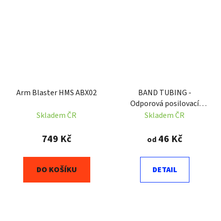
Arm Blaster HMS ABX02
BAND TUBING -
Odporová posilovací
guma - LATEX FREE - 1 m
Skladem ČR
Skladem ČR
749 Kč
46 Kč
od
DO KOŠÍKU
DETAIL