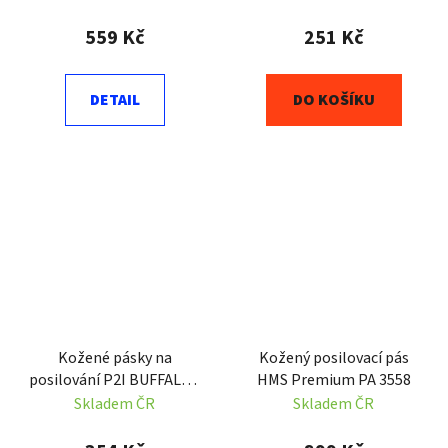
559 Kč
251 Kč
DETAIL
DO KOŠÍKU
Kožené pásky na
Kožený posilovací pás
posilování P2I BUFFALO -
HMS Premium PA 3558
trhačky 60 cm
Skladem ČR
Skladem ČR