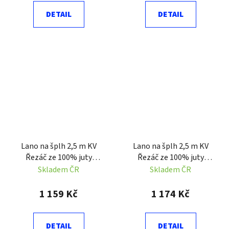
DETAIL
DETAIL
Lano na šplh 2,5 m KV
Lano na šplh 2,5 m KV
Řezáč ze 100% juty
Řezáč ze 100% juty
průměr 25 mm
průměr 35 mm
Skladem ČR
Skladem ČR
1 159 Kč
1 174 Kč
DETAIL
DETAIL