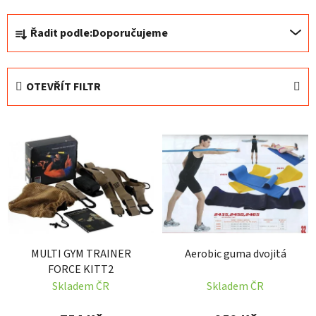
Ř
Řadit podle:
Doporučujeme
a
z
e
OTEVŘÍT FILTR
n
í
V
p
ý
r
p
o
i
d
s
u
p
k
r
t
MULTI GYM TRAINER
Aerobic guma dvojitá
o
ů
FORCE KITT2
d
Skladem ČR
Skladem ČR
u
k