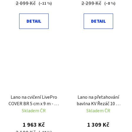
2 099 Kč
2 299 Kč
(–11 %)
(–8 %)
DETAIL
DETAIL
Lano na cvičení LivePro
Lano na přetahování
COVER BR 5 cm x 9 m - 13
bavlna KV Řezáč 10 m
kg
červenorežná
Skladem ČR
Skladem ČR
1 963 Kč
1 309 Kč