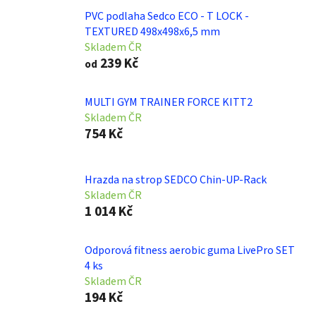
PVC podlaha Sedco ECO - T LOCK -
TEXTURED 498x498x6,5 mm
Skladem ČR
239 Kč
od
MULTI GYM TRAINER FORCE KITT2
Skladem ČR
754 Kč
Hrazda na strop SEDCO Chin-UP-Rack
Skladem ČR
1 014 Kč
Odporová fitness aerobic guma LivePro SET
4 ks
Skladem ČR
194 Kč