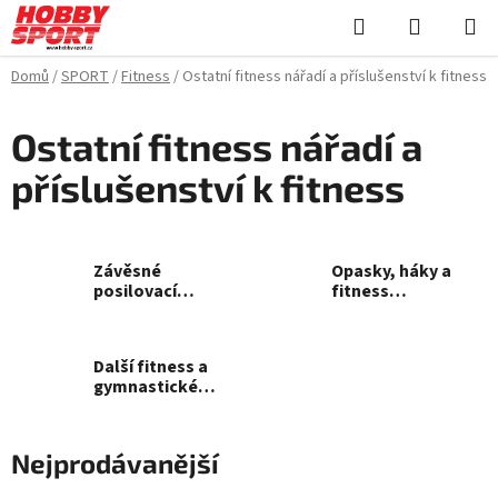
Přejít
Hledat
NÁKUPN
na
KOŠÍK
obsah
Domů
/
SPORT
/
Fitness
/
Ostatní fitness nářadí a příslušenství k fitness
Ostatní fitness nářadí a
příslušenství k fitness
Závěsné
Opasky, háky a
posilovací
fitness
systémy
rukavice
Další fitness a
gymnastické
pomůcky
Nejprodávanější