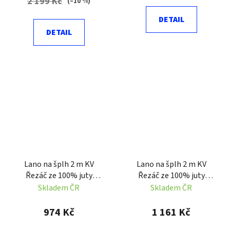
2 199 Kč
(–10 %)
DETAIL
DETAIL
Lano na šplh 2 m KV
Lano na šplh 2 m KV
Řezáč ze 100% juty
Řezáč ze 100% juty
průměr 25 mm
průměr 35 mm
Skladem ČR
Skladem ČR
974 Kč
1 161 Kč