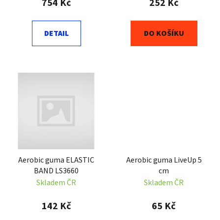
754 Kč
252 Kč
t
ů
DETAIL
DO KOŠÍKU
Aerobic guma ELASTIC
Aerobic guma LiveUp 5
BAND LS3660
cm
Skladem ČR
Skladem ČR
142 Kč
65 Kč