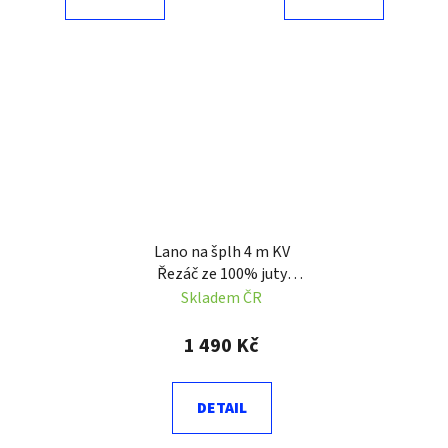
Lano na šplh 4 m KV
Řezáč ze 100% juty
průměr 35 mm
Skladem ČR
1 490 Kč
DETAIL