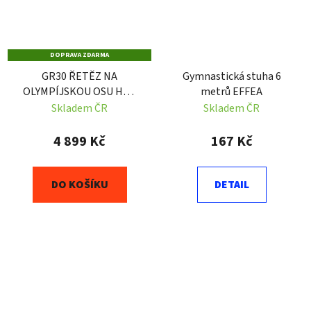
DOPRAVA ZDARMA
GR30 ŘETĚZ NA
Gymnastická stuha 6
OLYMPÍJSKOU OSU HMS
metrů EFFEA
(2KS.)
Skladem ČR
Skladem ČR
4 899 Kč
167 Kč
DO KOŠÍKU
DETAIL