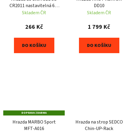
CR2011 nastavitelná 63-
DD10
93 cm
Skladem ČR
Skladem ČR
266 Kč
1 799 Kč
DO KOŠÍKU
DO KOŠÍKU
DOPRAVA ZDARMA
Hrazda MARBO Sport
Hrazda na strop SEDCO
MFT-A016
Chin-UP-Rack