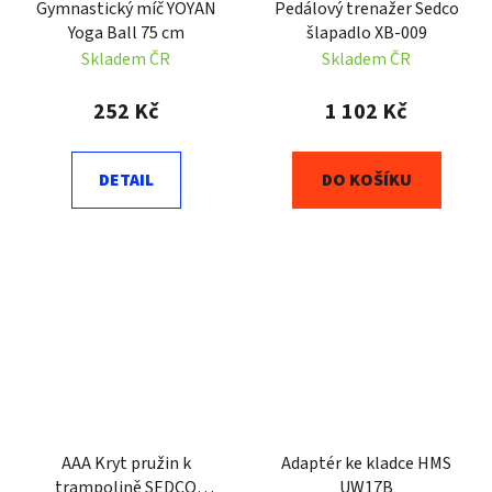
Gymnastický míč YOYAN
Pedálový trenažer Sedco
Yoga Ball 75 cm
šlapadlo XB-009
Skladem ČR
Skladem ČR
252 Kč
1 102 Kč
DETAIL
DO KOŠÍKU
AAA Kryt pružin k
Adaptér ke kladce HMS
trampolině SEDCO
UW17B