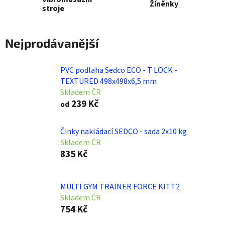
Žíněnky
stroje
Nejprodávanější
PVC podlaha Sedco ECO - T LOCK -
TEXTURED 498x498x6,5 mm
Skladem ČR
239 Kč
od
Činky nakládací SEDCO - sada 2x10 kg
Skladem ČR
835 Kč
MULTI GYM TRAINER FORCE KITT2
Skladem ČR
754 Kč