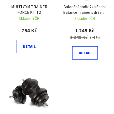
r
t
MULTI GYM TRAINER
Balanční podložka Sedco
o
ů
FORCE KITT2
Balance Trainer s držadly
d
57 cm
Skladem ČR
Skladem ČR
u
k
754 Kč
1 249 Kč
t
1 340 Kč
(–6 %)
ů
DETAIL
DETAIL