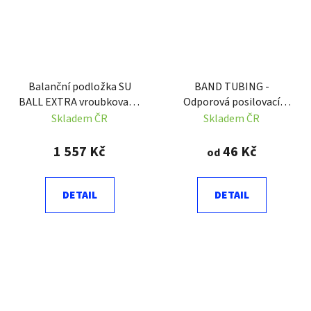
Balanční podložka SU
BAND TUBING -
BALL EXTRA vroubkovaná
Odporová posilovací
63cm SEDCO
guma - LATEX FREE - 1 m
Skladem ČR
Skladem ČR
1 557 Kč
46 Kč
od
DETAIL
DETAIL