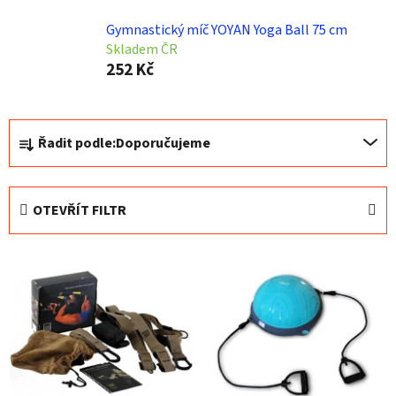
Gymnastický míč YOYAN Yoga Ball 75 cm
Skladem ČR
252 Kč
Ř
Řadit podle:
Doporučujeme
a
z
e
OTEVŘÍT FILTR
n
í
V
p
ý
r
p
o
i
d
s
u
p
k