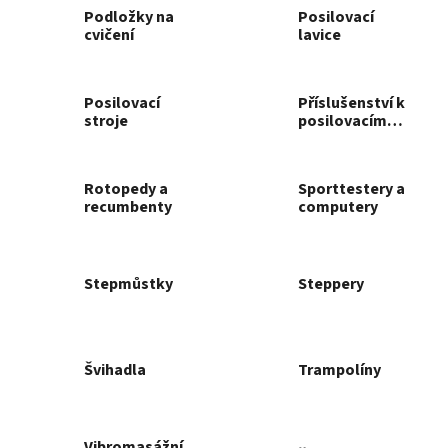
Podložky na
Posilovací
cvičení
lavice
Posilovací
Příslušenství k
stroje
posilovacím
strojům
Rotopedy a
Sporttestery a
recumbenty
computery
Stepmůstky
Steppery
Švihadla
Trampolíny
Vibromasážní