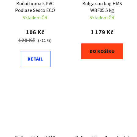
Boční hrana k PVC
Bulgarian bag HMS
Podlaze Sedco ECO
WBF05 5 kg
Skladem ČR
Skladem ČR
106 Kč
1 179 Kč
120 Kč
(–11 %)
DO KOŠÍKU
DETAIL