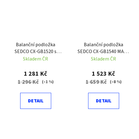
Balanční podložka
Balanční podložka
SEDCO CX-GB1520 s
SEDCO CX-GB1540 MAZE
madly - 58 CM
GAME 58 cm s madly
Skladem ČR
Skladem ČR
1 281 Kč
1 523 Kč
1 296 Kč
1 659 Kč
(–1 %)
(–8 %)
DETAIL
DETAIL