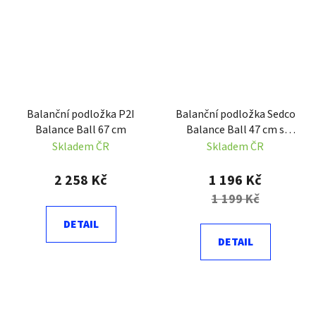
Balanční podložka P2I
Balanční podložka Sedco
Balance Ball 67 cm
Balance Ball 47 cm s
držadly
Skladem ČR
Skladem ČR
2 258 Kč
1 196 Kč
1 199 Kč
DETAIL
DETAIL