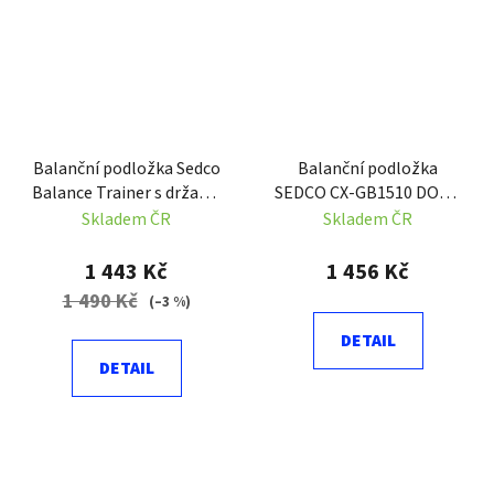
Balanční podložka Sedco
Balanční podložka
Balance Trainer s držadly
SEDCO CX-GB1510 DOME
58 cm
BALL 60 cm s madly
Skladem ČR
Skladem ČR
1 443 Kč
1 456 Kč
1 490 Kč
(–3 %)
DETAIL
DETAIL