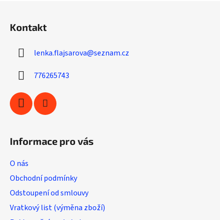
Z
n
c
á
í
í
Kontakt
p
p
r
a
v
lenka.flajsarova
@
seznam.cz
t
k
í
y
776265743
v
ý
p
i
s
u
Informace pro vás
O nás
Obchodní podmínky
Odstoupení od smlouvy
Vratkový list (výměna zboží)