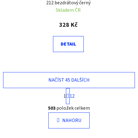
212 bezdrátový černý
Skladem ČR
328 Kč
DETAIL
NAČÍST 45 DALŠÍCH
S
1
12
t
r
O
503
položek celkem
á
v
n
l
k
NAHORU
á
o
d
v
a
á