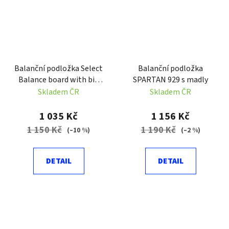
Balanční podložka Select
Balanční podložka
Balance board with big
SPARTAN 929 s madly
ball hnědá Velikost: NS
Skladem ČR
Skladem ČR
1 035 Kč
1 156 Kč
1 150 Kč
1 190 Kč
(–10 %)
(–2 %)
DETAIL
DETAIL