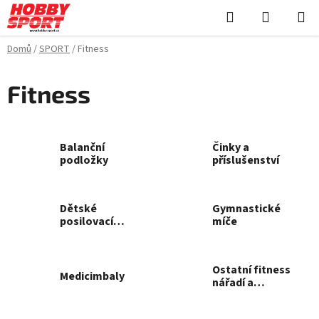
Přejít
Hledat
NÁKUPN
na
KOŠÍK
obsah
Domů
/
SPORT
/
Fitness
Fitness
Balanční
Činky a
podložky
příslušenství
Dětské
Gymnastické
posilovací
míče
stroje
Ostatní fitness
Medicimbaly
nářadí a
příslušenství k
fitness