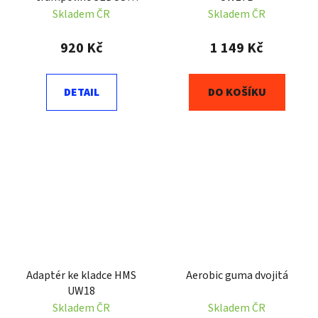
SUPER 305 cm - ochranný
Skladem ČR
Skladem ČR
límec
920 Kč
1 149 Kč
DETAIL
DO KOŠÍKU
Adaptér ke kladce HMS
Aerobic guma dvojitá
UW18
Skladem ČR
Skladem ČR