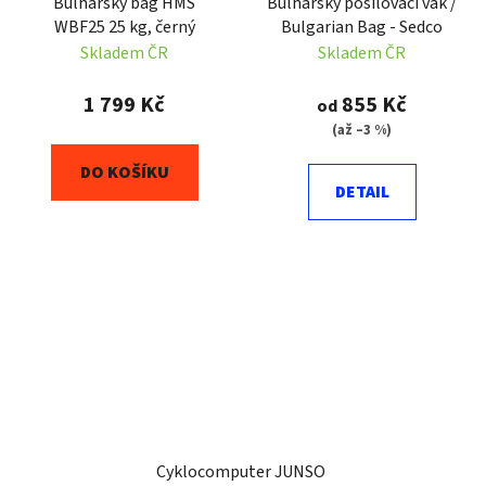
Bulharský bag HMS
Bulharský posilovací vak /
WBF25 25 kg, černý
Bulgarian Bag - Sedco
Skladem ČR
Skladem ČR
1 799 Kč
855 Kč
od
(až –3 %)
DO KOŠÍKU
DETAIL
Cyklocomputer JUNSO