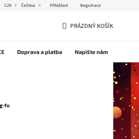
Přihlášení
Registrace
CZK
Čeština
GDPR
PRÁZDNÝ KOŠÍK
NÁKUPNÍ
KOŠÍK
CE
Doprava a platba
Napište nám
Velko
g-fu