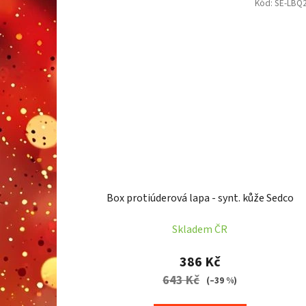
Kód:
SE-LBQ
Box protiúderová lapa - synt. kůže Sedco
Skladem ČR
386 Kč
643 Kč
(–39 %)