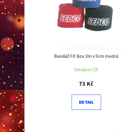
p
r
o
d
u
k
t
Bandáž Fit Box 3m x 5cm modrá
ů
Skladem ČR
73 Kč
DETAIL