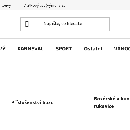
mlouvy
Vratkový list (výměna zboží)
Reklamační protokol
VÝ
KARNEVAL
SPORT
Ostatní
VÁNO
Boxérské a kun
Příslušenství boxu
rukavice