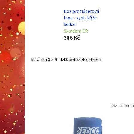
Box protiúderová
lapa - synt. kůže
Sedco
Skladem ČR
386 Kč
Stránka
1
z
4
-
143
položek celkem
V
Kód:
SE-337
ý
p
i
s