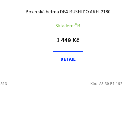
Boxerská helma DBX BUSHIDO ARH-2180
Skladem ČR
1 449 Kč
DETAIL
-513
Kód:
AS-30-B1-192