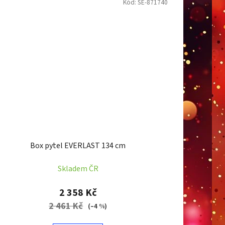
Kód:
SE-871740
Box pytel EVERLAST 134 cm
Skladem ČR
2 358 Kč
2 461 Kč
(–4 %)