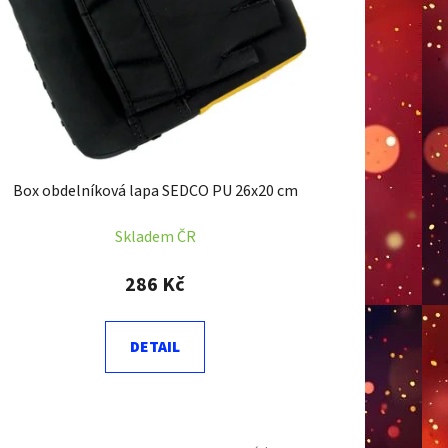
k
t
ů
Box obdelníková lapa SEDCO PU 26x20 cm
Skladem ČR
286 Kč
DETAIL