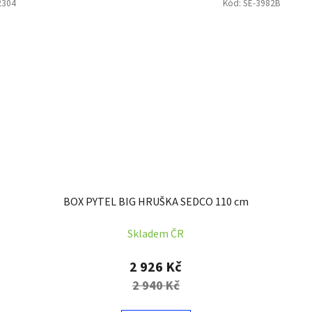
2304
Kód:
SE-3982B
BOX PYTEL BIG HRUŠKA SEDCO 110 cm
Skladem ČR
2 926 Kč
2 940 Kč