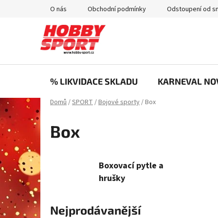
Přejít
O nás
Obchodní podmínky
Odstoupení od s
na
obsah
% LIKVIDACE SKLADU
KARNEVAL NO
Domů
/
SPORT
/
Bojové sporty
/
Box
Box
Boxovací pytle a
hrušky
Nejprodávanější