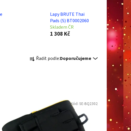
ce
Lapy BRUTE Thai
Pads (S) BT0002060
Skladem ČR
1 308 Kč
Ř
Řadit podle:
Doporučujeme
a
z
e
n
í
p
Kód:
SE-BQ2302
r
o
d
u