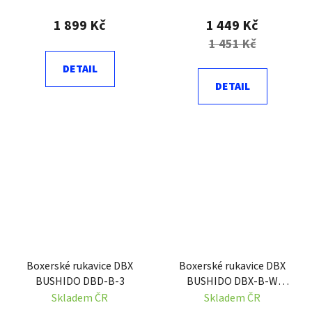
1 899 Kč
1 449 Kč
1 451 Kč
DETAIL
DETAIL
Boxerské rukavice DBX
Boxerské rukavice DBX
BUSHIDO DBD-B-3
BUSHIDO DBX-B-W
EverCLEAN
Skladem ČR
Skladem ČR