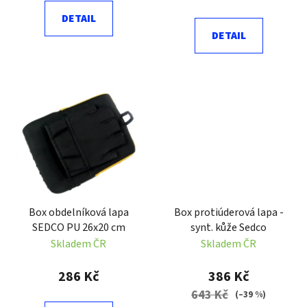
ů
DETAIL
DETAIL
Box obdelníková lapa
Box protiúderová lapa -
SEDCO PU 26x20 cm
synt. kůže Sedco
Skladem ČR
Skladem ČR
286 Kč
386 Kč
643 Kč
(–39 %)