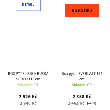
DETAIL
DO KOŠÍKU
BOX PYTEL BIG HRUŠKA
Box pytel EVERLAST 134
SEDCO 110 cm
cm
Skladem ČR
Skladem ČR
2 926 Kč
2 358 Kč
2 940 Kč
2 461 Kč
(–4 %)