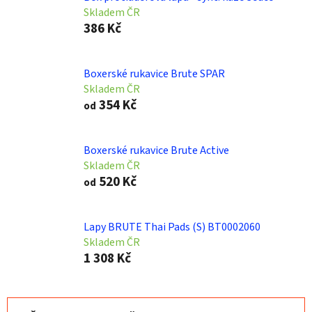
Skladem ČR
386 Kč
Boxerské rukavice Brute SPAR
Skladem ČR
354 Kč
od
Boxerské rukavice Brute Active
Skladem ČR
520 Kč
od
Lapy BRUTE Thai Pads (S) BT0002060
Skladem ČR
1 308 Kč
Ř