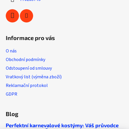
v
ý
p
i
s
u
Informace pro vás
O nás
Obchodní podmínky
Odstoupení od smlouvy
Vratkový list (výměna zboží)
Reklamační protokol
GDPR
Blog
Perfektní karnevalové kostýmy: Váš průvodce