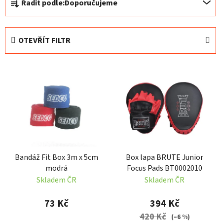
Řadit podle:
Doporučujeme
a
z
e
OTEVŘÍT FILTR
n
í
V
p
ý
r
p
o
i
d
s
u
p
k
r
t
Bandáž Fit Box 3m x 5cm
Box lapa BRUTE Junior
o
ů
modrá
Focus Pads BT0002010
d
Skladem ČR
Skladem ČR
u
k
73 Kč
394 Kč
t
420 Kč
(–6 %)