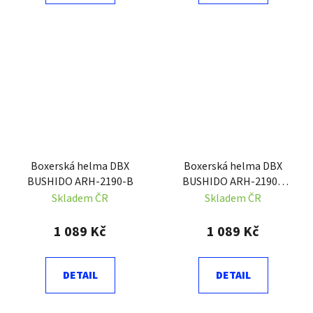
Boxerská helma DBX
Boxerská helma DBX
BUSHIDO ARH-2190-B
BUSHIDO ARH-2190R
červená
Skladem ČR
Skladem ČR
1 089 Kč
1 089 Kč
DETAIL
DETAIL