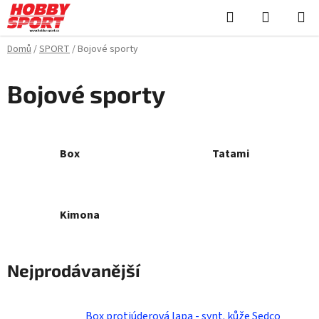
Přejít
Hledat
NÁKUPN
na
KOŠÍK
obsah
Domů
/
SPORT
/
Bojové sporty
Bojové sporty
Box
Tatami
Kimona
Nejprodávanější
Box protiúderová lapa - synt. kůže Sedco