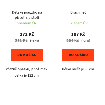
Dětské pouzdro na
Dračí meč
pistoli s pistolí
Skladem ČR
Skladem ČR
272 Kč
197 Kč
281 Kč
204 Kč
(–3 %)
(–3 %)
DO KOŠÍKU
DO KOŠÍKU
Včetně opasku, jehož max.
Délka meče je 96 cm.
délka je 122 cm.