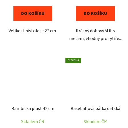
DO KOŠÍKU
DO KOŠÍKU
Velikost pistole je 27 cm.
Krásný dobový štít s
mečem, vhodný pro rytíře...
NOVINKA
Bambitka plast 42 cm
Baseballová pálka dětská
Skladem ČR
Skladem ČR