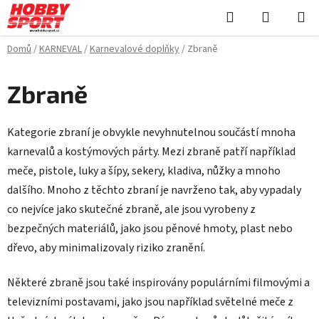
Přejít
Hledat
NÁKUPN
na
KOŠÍK
obsah
Domů
/
KARNEVAL
/
Karnevalové doplňky
/
Zbraně
Zbraně
Kategorie zbraní je obvykle nevyhnutelnou součástí mnoha
karnevalů a kostýmových párty. Mezi zbraně patří například
meče, pistole, luky a šípy, sekery, kladiva, nůžky a mnoho
dalšího. Mnoho z těchto zbraní je navrženo tak, aby vypadaly
co nejvíce jako skutečné zbraně, ale jsou vyrobeny z
bezpečných materiálů, jako jsou pěnové hmoty, plast nebo
dřevo, aby minimalizovaly riziko zranění.
Některé zbraně jsou také inspirovány populárními filmovými a
televizními postavami, jako jsou například světelné meče z