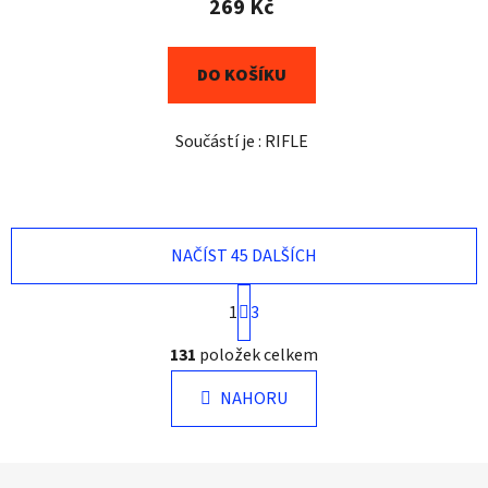
269 Kč
DO KOŠÍKU
Součástí je : RIFLE
NAČÍST 45 DALŠÍCH
S
1
3
t
r
O
131
položek celkem
á
v
n
l
k
NAHORU
á
o
d
v
a
á
Z
n
c