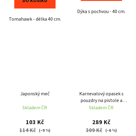
DO KOŠÍKU
Dýka s pochvou - 40 cm.
Tomahawk - délka 40 cm.
Japonský meč
Karnevalový opasek s
pouzdry na pistole a
dvěma pistolemi
Skladem ČR
Skladem ČR
103 Kč
289 Kč
114 Kč
309 Kč
(–9 %)
(–6 %)