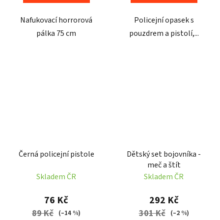
Nafukovací horrorová
Policejní opasek s
pálka 75 cm
pouzdrem a pistolí,...
Černá policejní pistole
Dětský set bojovníka -
meč a štít
Skladem ČR
Skladem ČR
76 Kč
292 Kč
89 Kč
301 Kč
(–14 %)
(–2 %)