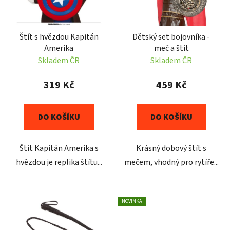
u
p
k
r
t
Štít s hvězdou Kapitán
Dětský set bojovníka -
o
ů
Amerika
meč a štít
d
Skladem ČR
Skladem ČR
u
k
319 Kč
459 Kč
t
ů
DO KOŠÍKU
DO KOŠÍKU
Štít Kapitán Amerika s
Krásný dobový štít s
hvězdou je replika štítu...
mečem, vhodný pro rytíře...
NOVINKA