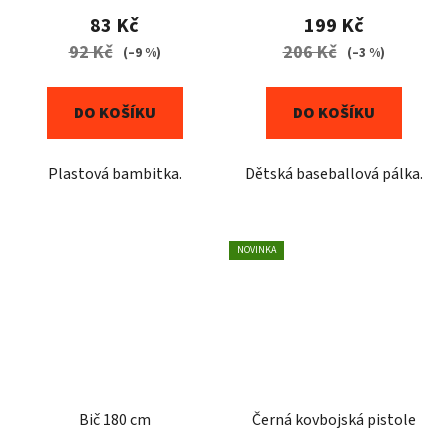
83 Kč
199 Kč
92 Kč
206 Kč
(–9 %)
(–3 %)
DO KOŠÍKU
DO KOŠÍKU
Plastová bambitka.
Dětská baseballová pálka.
NOVINKA
Bič 180 cm
Černá kovbojská pistole