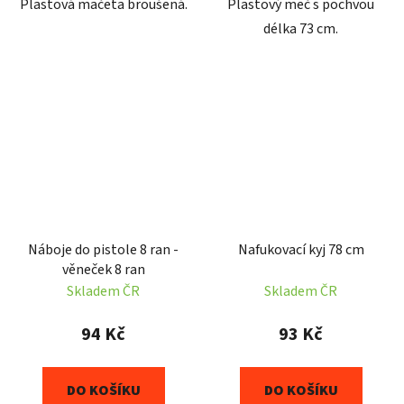
Plastová mačeta broušená.
Plastový meč s pochvou
délka 73 cm.
Náboje do pistole 8 ran -
Nafukovací kyj 78 cm
věneček 8 ran
Skladem ČR
Skladem ČR
94 Kč
93 Kč
DO KOŠÍKU
DO KOŠÍKU