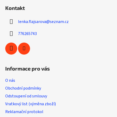
á
í
í
Kontakt
p
p
r
a
v
lenka.flajsarova
@
seznam.cz
t
k
í
y
776265743
v
ý
p
i
s
u
Informace pro vás
O nás
Obchodní podmínky
Odstoupení od smlouvy
Vratkový list (výměna zboží)
Reklamační protokol