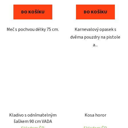
DO KOŠÍKU
DO KOŠÍKU
Meč s pochvou délky 75 cm.
Karnevalový opasek s
dvěma pouzdry na pistole
a...
Kladivo s odnímatelným
Kosa horor
šaškem 90 cm VADA