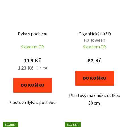
Dýka s pochvou
Gigantický nůž D
Halloween
Skladem ČR
Skladem ČR
119 Kč
82 Kč
123 Kč
(–3 %)
DO KOŠÍKU
DO KOŠÍKU
Plastový maxinůž s délkou
Plastová dýka s pochvou.
50 cm.
NOVINKA
NOVINKA