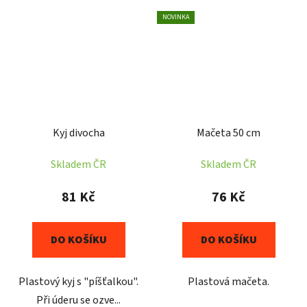
NOVINKA
Kyj divocha
Mačeta 50 cm
Skladem ČR
Skladem ČR
81 Kč
76 Kč
DO KOŠÍKU
DO KOŠÍKU
Plastový kyj s "píšťalkou".
Plastová mačeta.
Při úderu se ozve...