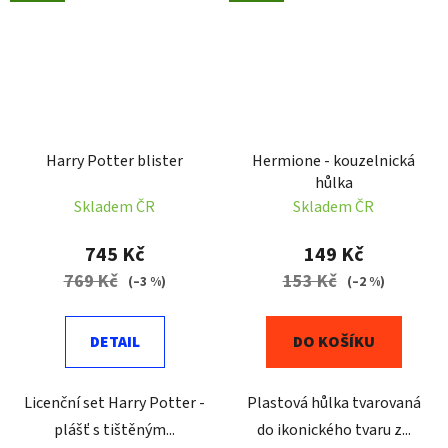
Harry Potter blister
Hermione - kouzelnická
hůlka
Skladem ČR
Skladem ČR
745 Kč
149 Kč
769 Kč
153 Kč
(–3 %)
(–2 %)
DETAIL
DO KOŠÍKU
Licenční set Harry Potter -
Plastová hůlka tvarovaná
plášť s tištěným...
do ikonického tvaru z...