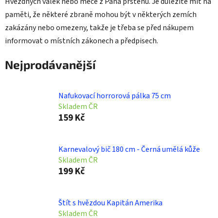
Hvězdných válek nebo meče z Pána prstenů. Je důležité mít na
paměti, že některé zbraně mohou být v některých zemích
zakázány nebo omezeny, takže je třeba se před nákupem
informovat o místních zákonech a předpisech.
Nejprodávanější
Nafukovací horrorová pálka 75 cm
Skladem ČR
159 Kč
Karnevalový bič 180 cm - Černá umělá kůže
Skladem ČR
199 Kč
Štít s hvězdou Kapitán Amerika
Skladem ČR