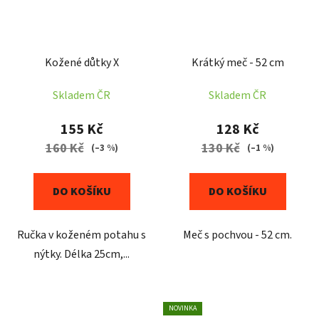
Kožené důtky X
Krátký meč - 52 cm
Skladem ČR
Skladem ČR
155 Kč
128 Kč
160 Kč
130 Kč
(–3 %)
(–1 %)
DO KOŠÍKU
DO KOŠÍKU
Ručka v koženém potahu s
Meč s pochvou - 52 cm.
nýtky. Délka 25cm,...
NOVINKA