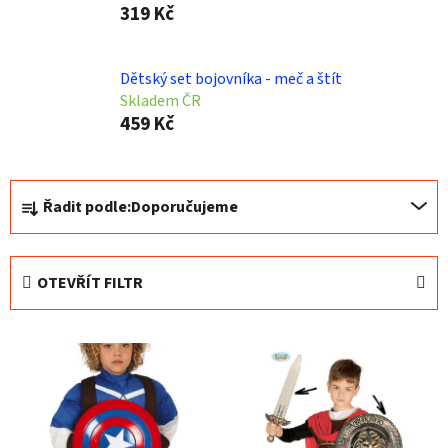
319 Kč
Dětský set bojovníka - meč a štít
Skladem ČR
459 Kč
Ř
Řadit podle:
Doporučujeme
a
z
e
OTEVŘÍT FILTR
n
í
V
p
ý
r
p
o
i
d
s