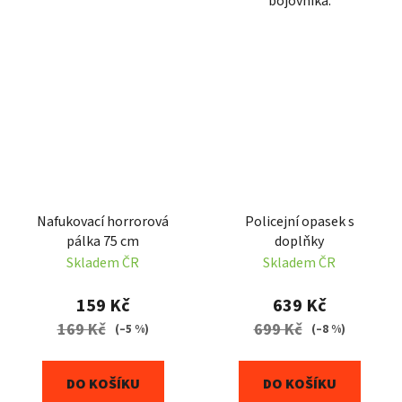
bojovníka.
Nafukovací horrorová
Policejní opasek s
pálka 75 cm
doplňky
Skladem ČR
Skladem ČR
159 Kč
639 Kč
169 Kč
699 Kč
(–5 %)
(–8 %)
DO KOŠÍKU
DO KOŠÍKU