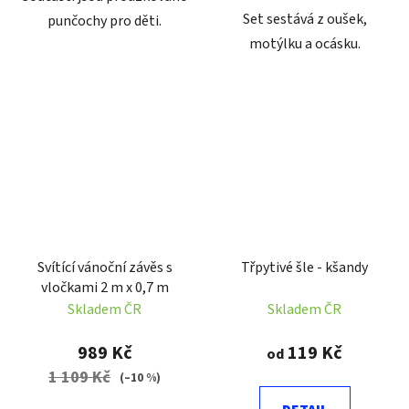
Set sestává z oušek,
punčochy pro děti.
motýlku a ocásku.
Svítící vánoční závěs s
Třpytivé šle - kšandy
vločkami 2 m x 0,7 m
Skladem ČR
Skladem ČR
989 Kč
119 Kč
od
1 109 Kč
(–10 %)