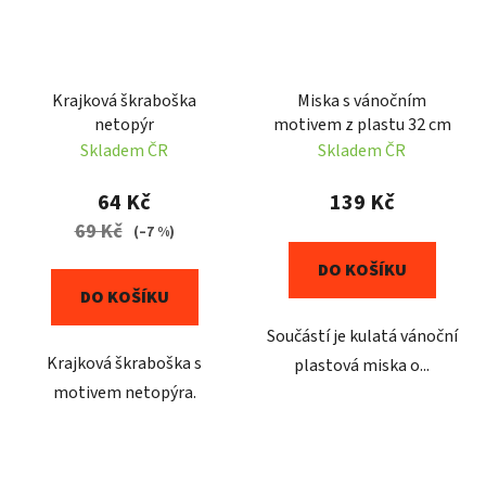
Krajková škraboška
Miska s vánočním
netopýr
motivem z plastu 32 cm
Skladem ČR
Skladem ČR
64 Kč
139 Kč
69 Kč
(–7 %)
DO KOŠÍKU
DO KOŠÍKU
Součástí je kulatá vánoční
Krajková škraboška s
plastová miska o...
motivem netopýra.