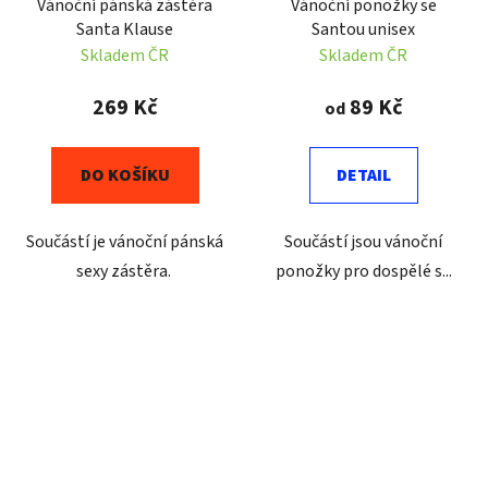
Vánoční pánská zástěra
Vánoční ponožky se
Santa Klause
Santou unisex
Skladem ČR
Skladem ČR
269 Kč
89 Kč
od
DO KOŠÍKU
DETAIL
Součástí je vánoční pánská
Součástí jsou vánoční
sexy zástěra.
ponožky pro dospělé s...