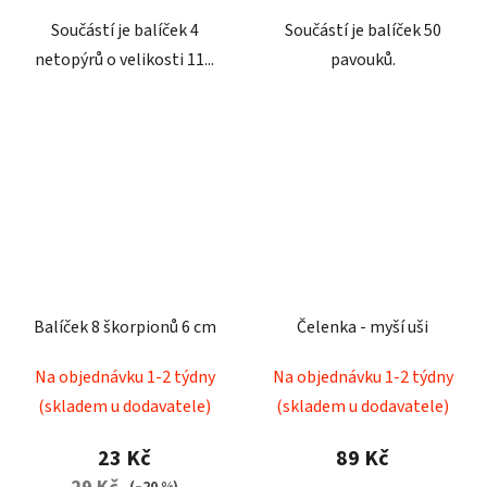
Součástí je balíček 4
Součástí je balíček 50
netopýrů o velikosti 11...
pavouků.
Balíček 8 škorpionů 6 cm
Čelenka - myší uši
Na objednávku 1-2 týdny
Na objednávku 1-2 týdny
(skladem u dodavatele)
(skladem u dodavatele)
23 Kč
89 Kč
(–20 %)