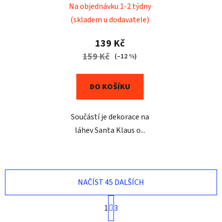
Na objednávku 1-2 týdny
(skladem u dodavatele)
139 Kč
159 Kč
(–12 %)
DO KOŠÍKU
Součástí je dekorace na
láhev Santa Klaus o...
NAČÍST 45 DALŠÍCH
S
1
3
t
r
O