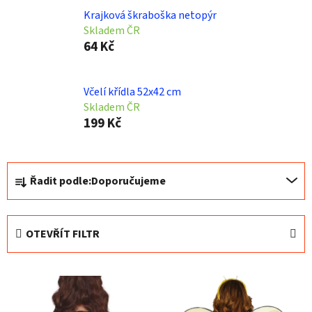
Krajková škraboška netopýr
Skladem ČR
64 Kč
Včelí křídla 52x42 cm
Skladem ČR
199 Kč
Ř
Řadit podle:
Doporučujeme
a
z
e
OTEVŘÍT FILTR
n
í
V
p
ý
r