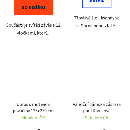
DETAIL
DO KOŠÍKU
Třpytivé šle - kšandy ve
Součástí je svítící závěs s 12
stříbrné nebo zlaté...
vločkami, který...
Ubrus s motivem
Vánoční dámská zástěra
pavučiny 135x270 cm
paní Klausové
Skladem ČR
Skladem ČR