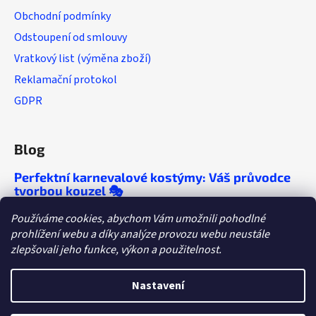
Obchodní podmínky
Odstoupení od smlouvy
Vratkový list (výměna zboží)
Reklamační protokol
GDPR
Blog
Perfektní karnevalové kostýmy: Váš průvodce
tvorbou kouzel 🎭
🎭 Chcete, aby se o vaší párty mluvilo ještě
Používáme cookies, abychom Vám umožnili pohodlné
roky? Objevte tipy, které vám zaručí
prohlížení webu a díky analýze provozu webu neustále
nezapomenutelný večírek!
zlepšovali jeho funkce, výkon a použitelnost.
Dětské tábory a letní párty: Kostýmy, které
letos ovládnou dětskou fantazii
Nastavení