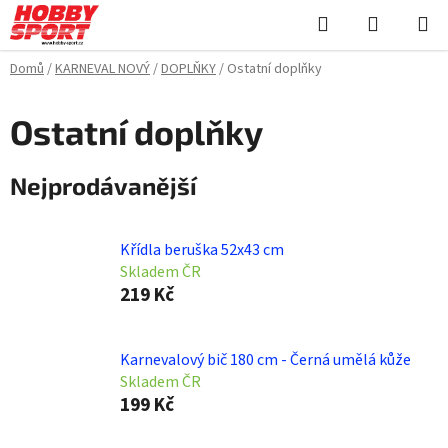
Přejít
Hledat
NÁKUPN
na
KOŠÍK
obsah
Domů
/
KARNEVAL NOVÝ
/
DOPLŇKY
/
Ostatní doplňky
Ostatní doplňky
Nejprodávanější
Křídla beruška 52x43 cm
Skladem ČR
219 Kč
Karnevalový bič 180 cm - Černá umělá kůže
Skladem ČR
199 Kč