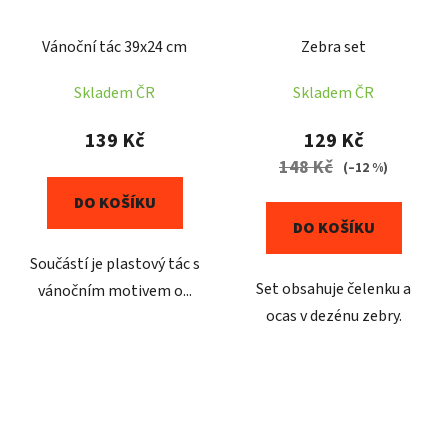
Vánoční tác 39x24 cm
Zebra set
Skladem ČR
Skladem ČR
139 Kč
129 Kč
148 Kč
(–12 %)
DO KOŠÍKU
DO KOŠÍKU
Součástí je plastový tác s
Set obsahuje čelenku a
vánočním motivem o...
ocas v dezénu zebry.