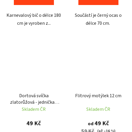
Karnevalový bič o délce 180
Součástí je černý ocas o
cm je vyroben z...
délce 70 cm.
Dortová svíčka
Flitrový motýlek 12 cm
zlatorůžová - jednička 8
cm
Skladem ČR
Skladem ČR
49 Kč
49 Kč
od
59 Kč
(až –16 %)