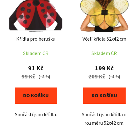
p
o
i
d
s
u
p
k
r
t
Křídla pro berušku
Včelí křídla 52x42 cm
o
ů
d
Skladem ČR
Skladem ČR
u
k
91 Kč
199 Kč
t
99 Kč
209 Kč
(–8 %)
(–4 %)
ů
DO KOŠÍKU
DO KOŠÍKU
Součástí jsou křídla.
Součástí jsou křídla o
rozměru 52x42 cm.