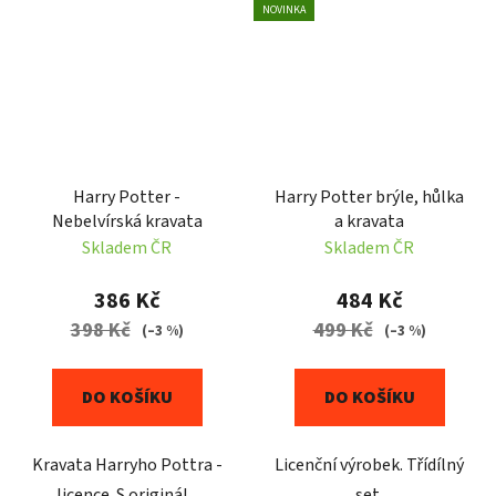
NOVINKA
Harry Potter -
Harry Potter brýle, hůlka
Nebelvírská kravata
a kravata
Skladem ČR
Skladem ČR
386 Kč
484 Kč
398 Kč
499 Kč
(–3 %)
(–3 %)
DO KOŠÍKU
DO KOŠÍKU
Kravata Harryho Pottra -
Licenční výrobek. Třídílný
licence. S originál...
set.