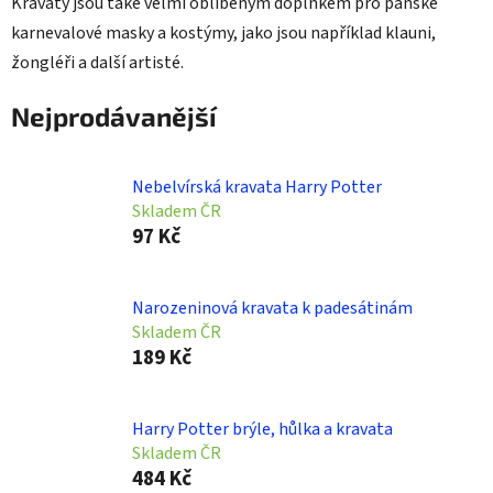
Kravaty jsou také velmi oblíbeným doplňkem pro pánské
karnevalové masky a kostýmy, jako jsou například klauni,
žongléři a další artisté.
Nejprodávanější
Nebelvírská kravata Harry Potter
Skladem ČR
97 Kč
Narozeninová kravata k padesátinám
Skladem ČR
189 Kč
Harry Potter brýle, hůlka a kravata
Skladem ČR
484 Kč