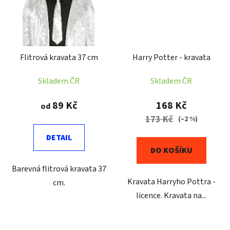
Flitrová kravata 37 cm
Harry Potter - kravata
Skladem ČR
Skladem ČR
89 Kč
168 Kč
od
173 Kč
(–2 %)
DETAIL
DO KOŠÍKU
Barevná flitrová kravata 37
Kravata Harryho Pottra -
cm.
licence. Kravata na...