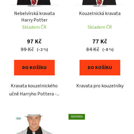
k
r
t
Nebelvírská kravata
Kouzelnická kravata
o
ů
Harry Potter
d
Skladem ČR
Skladem ČR
u
k
97 Kč
77 Kč
t
99 Kč
84 Kč
(–2 %)
(–8 %)
ů
DO KOŠÍKU
DO KOŠÍKU
Kravata kouzelnického
Kravata pro kouzelníky
učně Harryho Pottera -...
NOVINKA