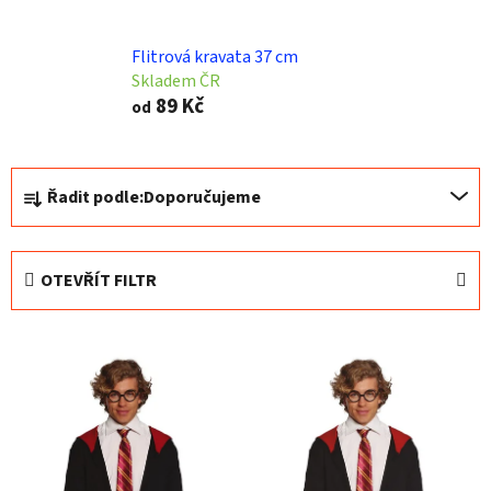
Flitrová kravata 37 cm
Skladem ČR
89 Kč
od
Ř
Řadit podle:
Doporučujeme
a
z
e
OTEVŘÍT FILTR
n
í
V
p
ý
r
p
o
i
d
s
u
p