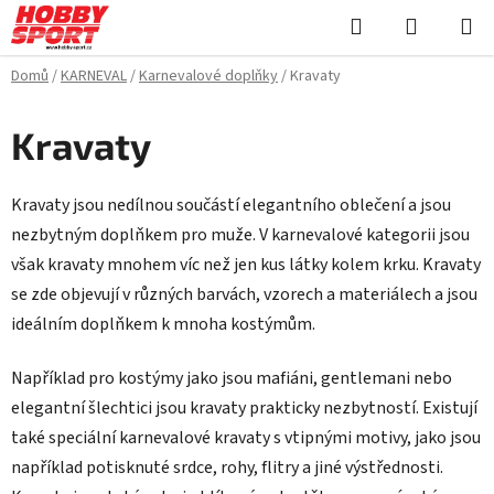
Přejít
Hledat
NÁKUPN
na
KOŠÍK
obsah
Domů
/
KARNEVAL
/
Karnevalové doplňky
/
Kravaty
Kravaty
Kravaty jsou nedílnou součástí elegantního oblečení a jsou
nezbytným doplňkem pro muže. V karnevalové kategorii jsou
však kravaty mnohem víc než jen kus látky kolem krku. Kravaty
se zde objevují v různých barvách, vzorech a materiálech a jsou
ideálním doplňkem k mnoha kostýmům.
Například pro kostýmy jako jsou mafiáni, gentlemani nebo
elegantní šlechtici jsou kravaty prakticky nezbytností. Existují
také speciální karnevalové kravaty s vtipnými motivy, jako jsou
například potisknuté srdce, rohy, flitry a jiné výstřednosti.