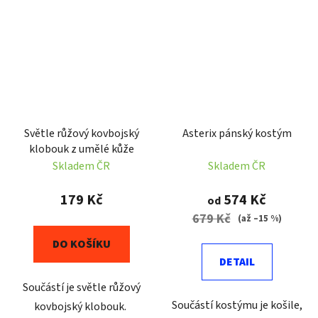
Světle růžový kovbojský
Asterix pánský kostým
klobouk z umělé kůže
Skladem ČR
Skladem ČR
179 Kč
574 Kč
od
679 Kč
(až –15 %)
DO KOŠÍKU
DETAIL
Součástí je světle růžový
Součástí kostýmu je košile,
kovbojský klobouk.