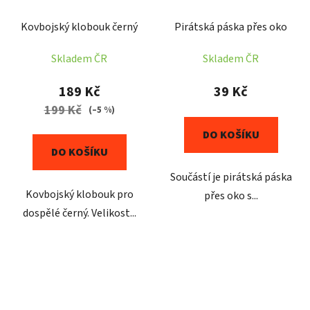
Kovbojský klobouk černý
Pirátská páska přes oko
Skladem ČR
Skladem ČR
189 Kč
39 Kč
199 Kč
(–5 %)
DO KOŠÍKU
DO KOŠÍKU
Součástí je pirátská páska
Kovbojský klobouk pro
přes oko s...
dospělé černý. Velikost...