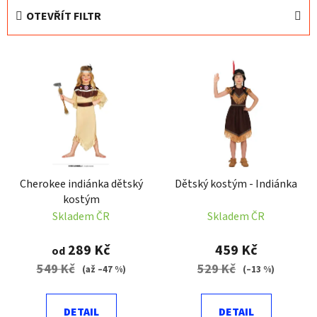
e
OTEVŘÍT FILTR
n
í
V
p
ý
r
p
o
i
d
s
u
p
k
r
t
Cherokee indiánka dětský
Dětský kostým - Indiánka
o
ů
kostým
d
Skladem ČR
Skladem ČR
u
k
289 Kč
459 Kč
od
t
549 Kč
529 Kč
(až –47 %)
(–13 %)
ů
DETAIL
DETAIL