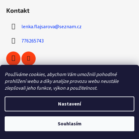
á
í
í
Kontakt
p
p
r
a
v
lenka.flajsarova
@
seznam.cz
t
k
í
y
776265743
v
ý
p
i
s
Používáme cookies, abychom Vám umožnili pohodlné
u
prohlížení webu a díky analýze provozu webu neustále
Informace pro vás
zlepšovali jeho funkce, výkon a použitelnost.
O nás
Nastavení
Obchodní podmínky
Odstoupení od smlouvy
Souhlasím
Vratkový list (výměna zboží)
Reklamační protokol