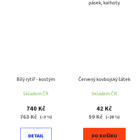
pásek, kalhoty.
Bílý rytíř - kostým
Červený kovbojský šátek
Skladem ČR
Skladem ČR
740 Kč
42 Kč
763 Kč
59 Kč
(–3 %)
(–28 %)
DETAIL
DO KOŠÍKU