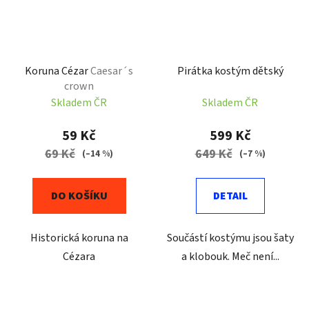
Koruna Cézar
Caesar´s
Pirátka kostým dětský
crown
Skladem ČR
Skladem ČR
59 Kč
599 Kč
69 Kč
649 Kč
(–14 %)
(–7 %)
DO KOŠÍKU
DETAIL
Historická koruna na
Součástí kostýmu jsou šaty
Cézara
a klobouk. Meč není...