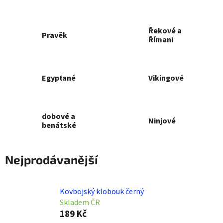
Řekové a
Pravěk
Římani
Egypťané
Vikingové
dobové a
Ninjové
benátské
Nejprodávanější
Kovbojský klobouk černý
Skladem ČR
189 Kč