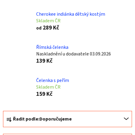
Cherokee indiánka dětský kostým
Skladem ČR
289 Kč
od
Římská čelenka
Naskladnění u dodavatele 03.09.2026
139 Kč
Čelenka s peřím
Skladem ČR
159 Kč
Ř
Řadit podle:
Doporučujeme
a
z