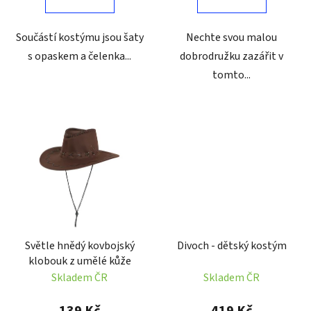
Součástí kostýmu jsou šaty
Nechte svou malou
s opaskem a čelenka...
dobrodružku zazářit v
tomto...
Světle hnědý kovbojský
Divoch - dětský kostým
klobouk z umělé kůže
Skladem ČR
Skladem ČR
139 Kč
419 Kč