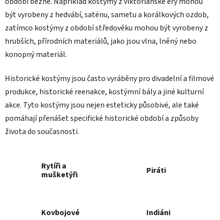
období běžné. Například kostýmy z viktoriánské éry mohou
být vyrobeny z hedvábí, saténu, sametu a korálkových ozdob,
zatímco kostýmy z období středověku mohou být vyrobeny z
hrubších, přírodních materiálů, jako jsou vlna, lněný nebo
konopný materiál.
Historické kostýmy jsou často vyráběny pro divadelní a filmové
produkce, historické reenakce, kostýmní bály a jiné kulturní
akce. Tyto kostýmy jsou nejen esteticky působivé, ale také
pomáhají přenášet specifické historické období a způsoby
života do současnosti.
Rytíři a
Piráti
mušketýři
Kovbojové
Indiáni