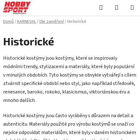
Přejít
Hledat
NÁKUPN
na
KOŠÍK
obsah
Domů
/
KARNEVAL
/
Dle zaměření
/
Historické
Historické
Historické kostýmy jsou kostýmy, které se inspirovaly
módními trendy, stylizacemi a materiály, které byly populární
v minulých obdobích. Tyto kostýmy se obvykle vytvářejí s cílem
ztvárnit specifické období nebo styl, jako například středověk,
renesance, baroko, rokoko, klasicismus, viktoriánskou éru a
mnoho dalších.
Historické kostýmy jsou často vyráběny s důrazem na detail a
autenticitu. Materiály použité pro výrobu kostýmů se snaží co
nejvíce odpovídat materiálům, které byly v daném historickém