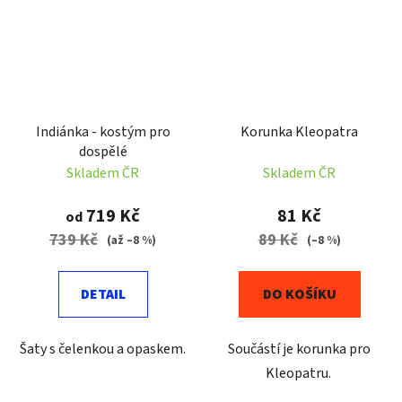
Indiánka - kostým pro
Korunka Kleopatra
dospělé
Skladem ČR
Skladem ČR
719 Kč
81 Kč
od
739 Kč
89 Kč
(až –8 %)
(–8 %)
DETAIL
DO KOŠÍKU
Šaty s čelenkou a opaskem.
Součástí je korunka pro
Kleopatru.