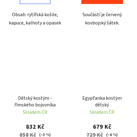
Obsah: rytířská košile,
Součástí je červený
kapuce, kalhoty a opasek
kovbojský šátek.
Dětský kostým -
Egypťanka kostým
římského bojovníka
dětský
Skladem ČR
Skladem ČR
832 Kč
679 Kč
858 Kč
729 Kč
(–3 %)
(–6 %)