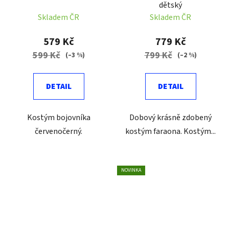
dětský
Skladem ČR
Skladem ČR
579 Kč
779 Kč
599 Kč
799 Kč
(–3 %)
(–2 %)
DETAIL
DETAIL
Kostým bojovníka
Dobový krásně zdobený
červenočerný.
kostým faraona. Kostým...
NOVINKA