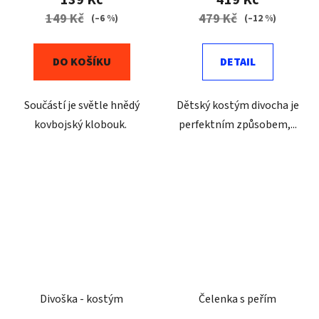
149 Kč
479 Kč
(–6 %)
(–12 %)
DO KOŠÍKU
DETAIL
Součástí je světle hnědý
Dětský kostým divocha je
kovbojský klobouk.
perfektním způsobem,...
Divoška - kostým
Čelenka s peřím