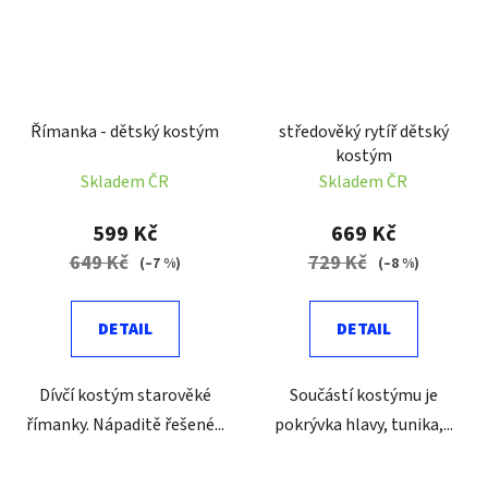
Římanka - dětský kostým
středověký rytíř dětský
kostým
Skladem ČR
Skladem ČR
599 Kč
669 Kč
649 Kč
729 Kč
(–7 %)
(–8 %)
DETAIL
DETAIL
Dívčí kostým starověké
Součástí kostýmu je
římanky. Nápaditě řešené...
pokrývka hlavy, tunika,...