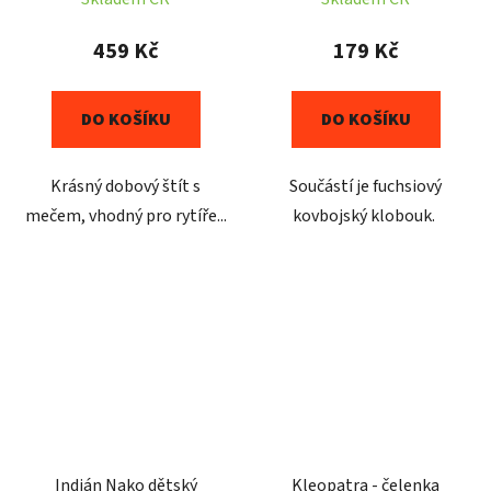
459 Kč
179 Kč
DO KOŠÍKU
DO KOŠÍKU
Krásný dobový štít s
Součástí je fuchsiový
mečem, vhodný pro rytíře...
kovbojský klobouk.
Indián Nako dětský
Kleopatra - čelenka