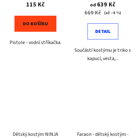
115 Kč
639 Kč
od
669 Kč
(až –4 %)
DO KOŠÍKU
DETAIL
Pistole - vodní stříkačka.
Součástí kostýmu je triko s
kapucí, vesta,...
Dětský kostým NINJA
Faraon - dětský kostým -