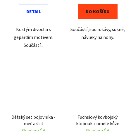
DETAIL
DO KOŠÍKU
Kostým divocha s
Součástí jsou rukávy, sukně,
gepardím motivem.
návleky na nohy.
Součástí...
Dětský set bojovníka -
Fuchsiový kovbojský
meč a štít
klobouk z umělé kůže
Skladem ČR
Skladem ČR