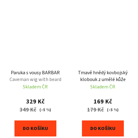
Paruka s vousy BARBAR
Tmavě hnědý kovbojský
Caveman wig with beard
klobouk z umělé kůže
Skladem ČR
Skladem ČR
329 Kč
169 Kč
349 Kč
179 Kč
(–5 %)
(–5 %)
DO KOŠÍKU
DO KOŠÍKU