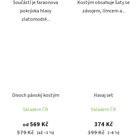
Součástí je faraonova
Kostým obsahuje šaty se
pokrývka hlavy
závojem, límcem a...
zlatomodré...
Divoch pánský kostým
Havaj set
Skladem ČR
Skladem ČR
569 Kč
374 Kč
od
579 Kč
399 Kč
(až –1 %)
(–6 %)