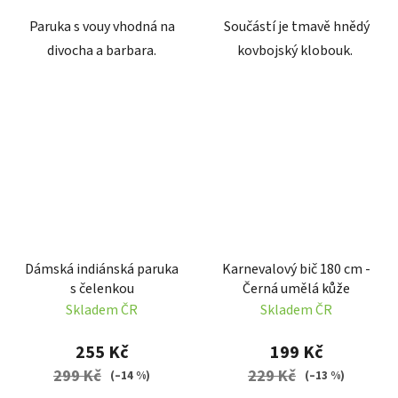
Paruka s vouy vhodná na
Součástí je tmavě hnědý
divocha a barbara.
kovbojský klobouk.
Dámská indiánská paruka
Karnevalový bič 180 cm -
s čelenkou
Černá umělá kůže
Skladem ČR
Skladem ČR
255 Kč
199 Kč
299 Kč
229 Kč
(–14 %)
(–13 %)