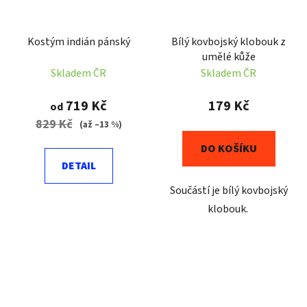
Kostým indián pánský
Bílý kovbojský klobouk z
umělé kůže
Skladem ČR
Skladem ČR
719 Kč
179 Kč
od
829 Kč
(až –13 %)
DO KOŠÍKU
DETAIL
Součástí je bílý kovbojský
klobouk.