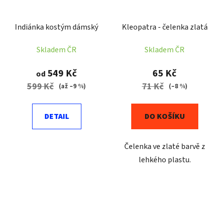
Indiánka kostým dámský
Kleopatra - čelenka zlatá
Skladem ČR
Skladem ČR
549 Kč
65 Kč
od
599 Kč
71 Kč
(až –9 %)
(–8 %)
DETAIL
DO KOŠÍKU
Čelenka ve zlaté barvě z
lehkého plastu.