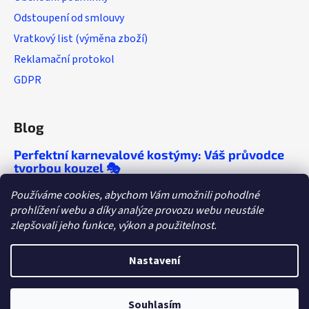
Odstoupení od smlouvy
Vratkový list (výměna zboží)
Reklamační protokol
GDPR
Blog
Perfektní karnevalové kostýmy: Váš průvodce
tvorbou kouzel 🎭
🎭 Chcete, aby se o vaší párty mluvilo ještě
Používáme cookies, abychom Vám umožnili pohodlné
roky? Objevte tipy, které vám zaručí
prohlížení webu a díky analýze provozu webu neustále
nezapomenutelný večírek!
zlepšovali jeho funkce, výkon a použitelnost.
Dětské tábory a letní párty: Kostýmy, které
letos ovládnou dětskou fantazii
Nastavení
Souhlasím
Vytvořil Shoptet