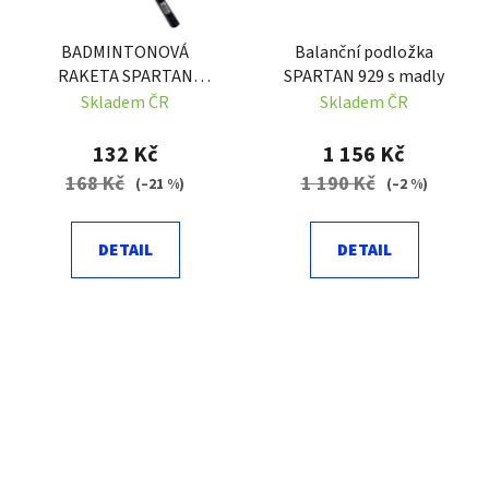
BADMINTONOVÁ
Balanční podložka
RAKETA SPARTAN
SPARTAN 929 s madly
TANGO
Skladem ČR
Skladem ČR
132 Kč
1 156 Kč
168 Kč
1 190 Kč
(–21 %)
(–2 %)
DETAIL
DETAIL