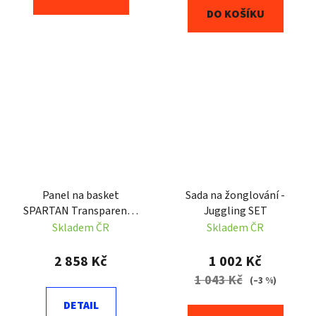
DO KOŠÍKU
Panel na basket
Sada na žonglování -
SPARTAN Transparent -
Juggling SET
110 x 75 cm
Skladem ČR
Skladem ČR
2 858 Kč
1 002 Kč
1 043 Kč
(–3 %)
DETAIL