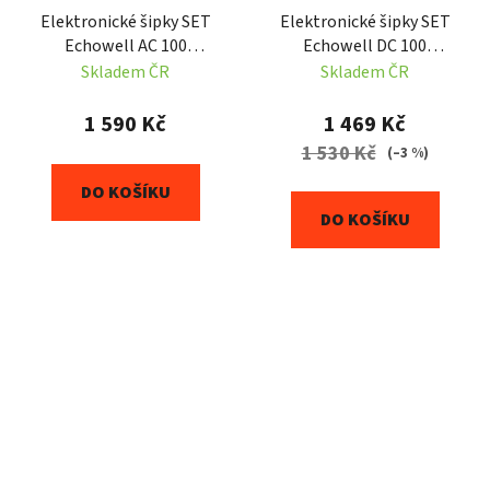
Elektronické šipky SET
Elektronické šipky SET
Echowell AC 100
Echowell DC 100
SPARTAN černé
SPARTAN černé
Skladem ČR
Skladem ČR
1 590 Kč
1 469 Kč
1 530 Kč
(–3 %)
DO KOŠÍKU
DO KOŠÍKU