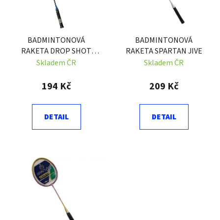
s
r
p
o
r
d
BADMINTONOVÁ
BADMINTONOVÁ
o
u
RAKETA DROP SHOT
RAKETA SPARTAN JIVE
d
k
SPARTAN
Skladem ČR
Skladem ČR
u
t
k
ů
194 Kč
209 Kč
t
ů
DETAIL
DETAIL