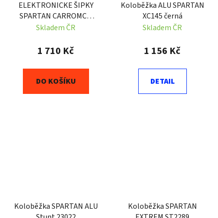
ELEKTRONICKE ŠIPKY
Koloběžka ALU SPARTAN
SPARTAN CARROMCO
XC145 černá
STRIKER 401
Skladem ČR
Skladem ČR
1 710 Kč
1 156 Kč
DO KOŠÍKU
DETAIL
Koloběžka SPARTAN ALU
Koloběžka SPARTAN
Stunt 23022
EXTREM ST2289