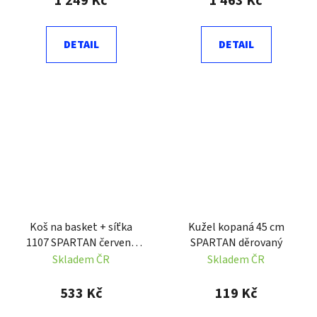
1 249 Kč
1 463 Kč
DETAIL
DETAIL
Koš na basket + síťka
Kužel kopaná 45 cm
1107 SPARTAN červený
SPARTAN děrovaný
průměr koše 45 cm
Skladem ČR
Skladem ČR
533 Kč
119 Kč