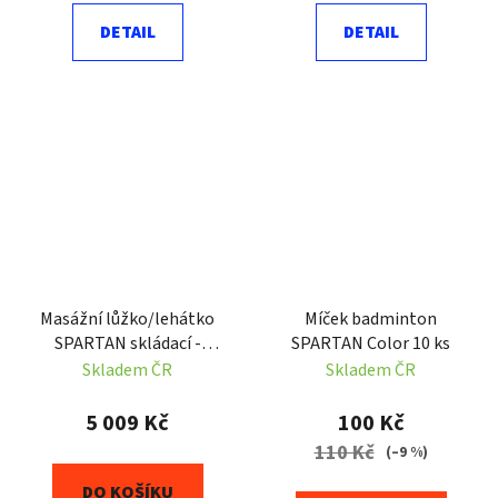
DETAIL
DETAIL
Masážní lůžko/lehátko
Míček badminton
SPARTAN skládací -
SPARTAN Color 10 ks
dřevěné 186 x 70 cm
Skladem ČR
Skladem ČR
5 009 Kč
100 Kč
110 Kč
(–9 %)
DO KOŠÍKU