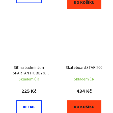
DO KOŠÍKU
Síť na badminton
Skateboard STAR 200
SPARTAN HOBBY s
tyčemi 2095
Skladem ČR
Skladem ČR
225 Kč
434 Kč
DETAIL
DO KOŠÍKU