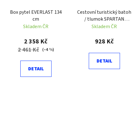
Box pytel EVERLAST 134
Cestovní turistický batoh
cm
/ tlumok SPARTAN
Deurali 45 l
Skladem ČR
Skladem ČR
2 358 Kč
928 Kč
2 461 Kč
(–4 %)
DETAIL
DETAIL