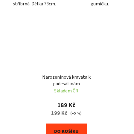
stříbrná. Délka 73cm.
gumičku.
Narozeninová kravata k
padesátinám
Skladem ČR
189 Kč
199 Kč
(–5 %)
DO KOŠÍKU