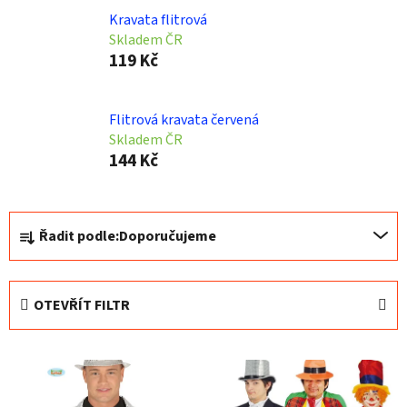
Kravata flitrová
Skladem ČR
119 Kč
Flitrová kravata červená
Skladem ČR
144 Kč
Ř
Řadit podle:
Doporučujeme
a
z
e
OTEVŘÍT FILTR
n
í
V
p
ý
r