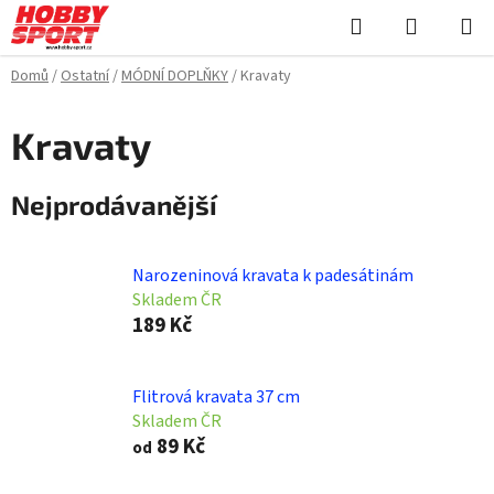
Přejít
Hledat
NÁKUPN
na
KOŠÍK
obsah
Domů
/
Ostatní
/
MÓDNÍ DOPLŇKY
/
Kravaty
Kravaty
Nejprodávanější
Narozeninová kravata k padesátinám
Skladem ČR
189 Kč
Flitrová kravata 37 cm
Skladem ČR
89 Kč
od