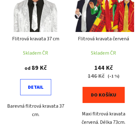
p
o
i
d
s
u
p
k
r
t
Flitrová kravata 37 cm
Flitrová kravata červená
o
ů
d
Skladem ČR
Skladem ČR
u
k
89 Kč
144 Kč
od
t
146 Kč
(–1 %)
ů
DETAIL
DO KOŠÍKU
Barevná flitrová kravata 37
Maxi flitrová kravata
cm.
červená. Délka 73cm.