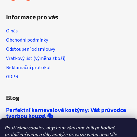
v
ý
Informace pro vás
p
i
O nás
s
u
Obchodní podmínky
Odstoupení od smlouvy
Vratkový list (výměna zboží)
Reklamační protokol
GDPR
Blog
Perfektní karnevalové kostýmy: Váš průvodce
tvorbou kouzel 🎭
🎭 Chcete, aby se o vaší párty mluvilo ještě
Používáme cookies, abychom Vám umožnili pohodlné
roky? Objevte tipy, které vám zaručí
prohlížení webu a díky analýze provozu webu neustále
nezapomenutelný večírek!