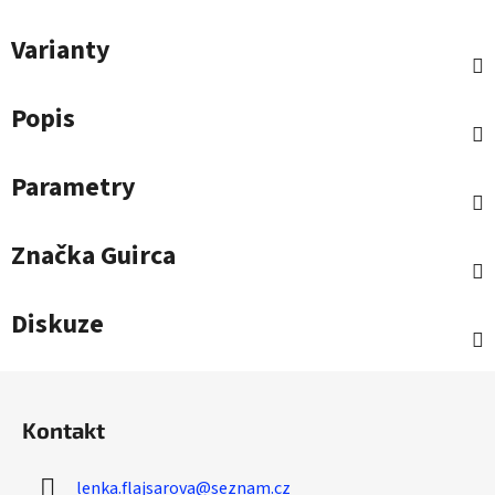
Varianty
Popis
Parametry
Značka
Guirca
Diskuze
Z
á
Kontakt
p
a
lenka.flajsarova
@
seznam.cz