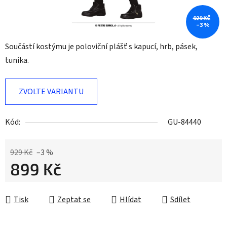
929 KČ
–3 %
Součástí kostýmu je poloviční plášť s kapucí, hrb, pásek,
tunika.
ZVOLTE VARIANTU
Kód:
GU-84440
929 Kč
–3 %
899 Kč
Měrná cena:
Tisk
Zeptat se
Hlídat
Sdílet