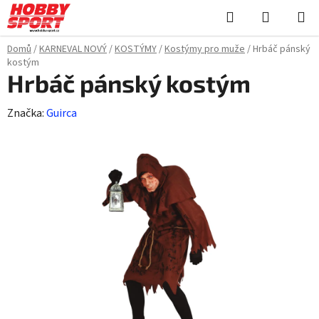
Přejít
Hledat
NÁKUPN
na
KOŠÍK
obsah
Domů
/
KARNEVAL NOVÝ
/
KOSTÝMY
/
Kostýmy pro muže
/
Hrbáč pánský
kostým
Hrbáč pánský kostým
Značka:
Guirca