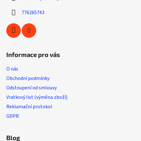
t
í
776265743
Informace pro vás
O nás
Obchodní podmínky
Odstoupení od smlouvy
Vratkový list (výměna zboží)
Reklamační protokol
GDPR
Blog