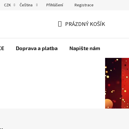
Přihlášení
Registrace
CZK
Čeština
GDPR
PRÁZDNÝ KOŠÍK
NÁKUPNÍ
KOŠÍK
CE
Doprava a platba
Napište nám
Velko