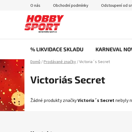
Přejít
O nás
Obchodní podmínky
Odstoupení od s
na
obsah
% LIKVIDACE SKLADU
KARNEVAL NO
Domů
/
Prodávané značky
/
Victoria´s Secret
Victoria´s Secret
Žádné produkty značky
Victoria´s Secret
nebyly n
Z
á