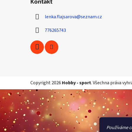
Kontakt
p
a
lenka.flajsarova
@
seznam.cz
t
í
776265743
Copyright 2026
Hobby - sport
. Všechna práva vyhr
Používáme c