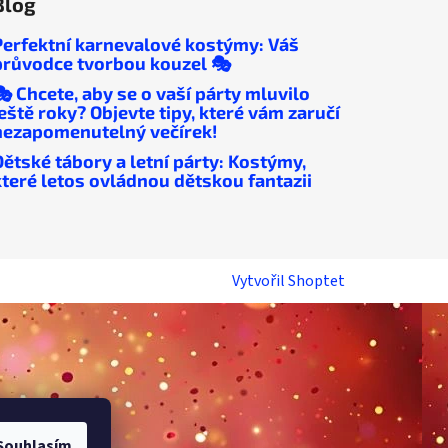
Blog
Perfektní karnevalové kostýmy: Váš
průvodce tvorbou kouzel 🎭
🎭 Chcete, aby se o vaší párty mluvilo
ještě roky? Objevte tipy, které vám zaručí
nezapomenutelný večírek!
Dětské tábory a letní párty: Kostýmy,
které letos ovládnou dětskou fantazii
Vytvořil Shoptet
Souhlasím