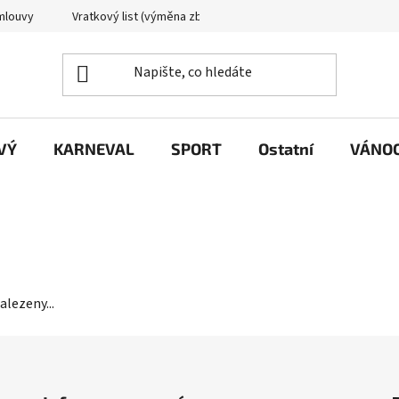
mlouvy
Vratkový list (výměna zboží)
Reklamační protokol
VÝ
KARNEVAL
SPORT
Ostatní
VÁNO
alezeny...