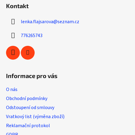
á
d
Kontakt
p
a
a
c
lenka.flajsarova
@
seznam.cz
t
í
í
p
776265743
r
v
k
y
v
ý
Informace pro vás
p
i
O nás
s
u
Obchodní podmínky
Odstoupení od smlouvy
Vratkový list (výměna zboží)
Reklamační protokol
GDPR