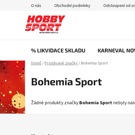
Přejít
O nás
Obchodní podmínky
Odstoupení od s
na
obsah
% LIKVIDACE SKLADU
KARNEVAL NO
Domů
/
Prodávané značky
/
Bohemia Sport
Bohemia Sport
Žádné produkty značky
Bohemia Sport
nebyly nale
Z
á