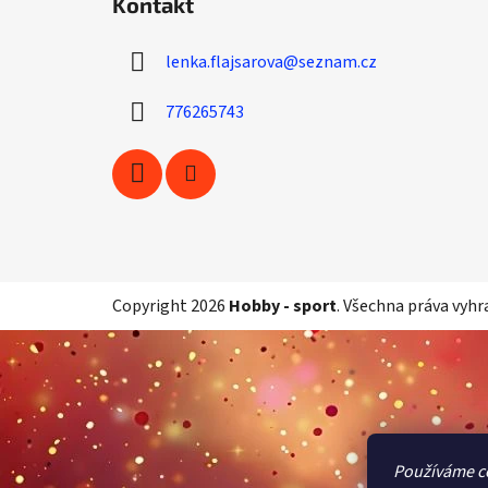
Kontakt
p
a
lenka.flajsarova
@
seznam.cz
t
í
776265743
Copyright 2026
Hobby - sport
. Všechna práva vyhr
Používáme c