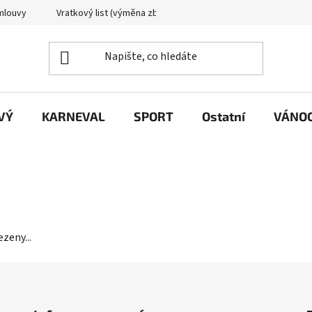
mlouvy
Vratkový list (výměna zboží)
Reklamační protokol
VÝ
KARNEVAL
SPORT
Ostatní
VÁNO
zeny...