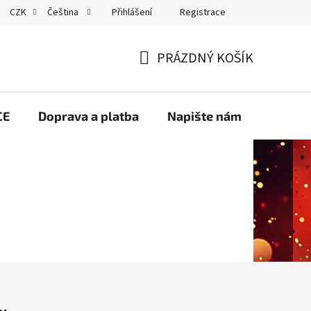
Přihlášení
Registrace
CZK
Čeština
GDPR
PRÁZDNÝ KOŠÍK
NÁKUPNÍ
KOŠÍK
CE
Doprava a platba
Napište nám
Velko