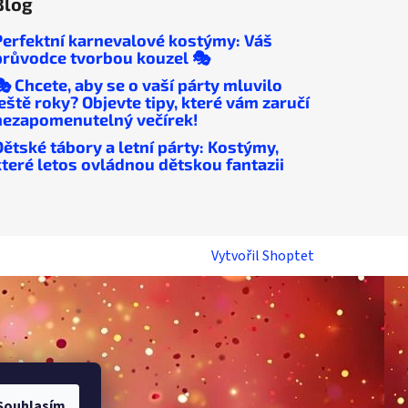
Blog
Perfektní karnevalové kostýmy: Váš
průvodce tvorbou kouzel 🎭
🎭 Chcete, aby se o vaší párty mluvilo
ještě roky? Objevte tipy, které vám zaručí
nezapomenutelný večírek!
Dětské tábory a letní párty: Kostýmy,
které letos ovládnou dětskou fantazii
Vytvořil Shoptet
Souhlasím