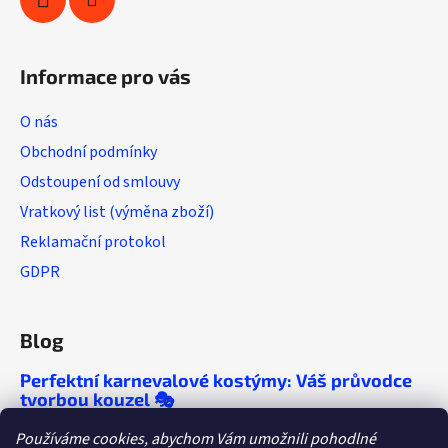
Informace pro vás
O nás
Obchodní podmínky
Odstoupení od smlouvy
Vratkový list (výměna zboží)
Reklamační protokol
GDPR
Blog
Perfektní karnevalové kostýmy: Váš průvodce
tvorbou kouzel 🎭
🎭 Chcete, aby se o vaší párty mluvilo ještě
Používáme cookies, abychom Vám umožnili pohodlné
roky? Objevte tipy, které vám zaručí