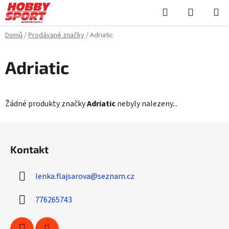
Přejít
Hledat
NÁKUPN
na
KOŠÍK
obsah
Domů
/
Prodávané značky
/
Adriatic
Adriatic
Žádné produkty značky
Adriatic
nebyly nalezeny...
Z
á
Kontakt
p
a
lenka.flajsarova
@
seznam.cz
t
í
776265743