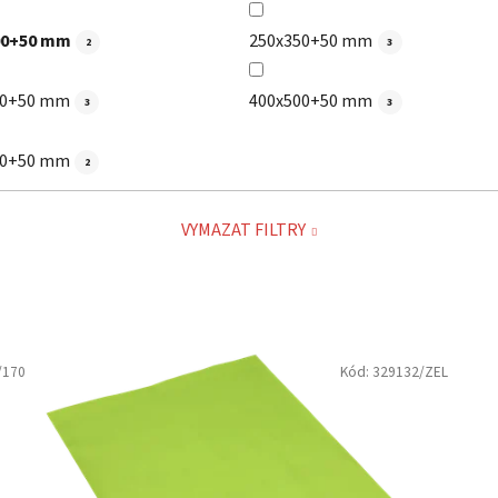
00+50 mm
250x350+50 mm
2
3
50+50 mm
400x500+50 mm
3
3
00+50 mm
2
VYMAZAT FILTRY
/170
Kód:
329132/ZEL