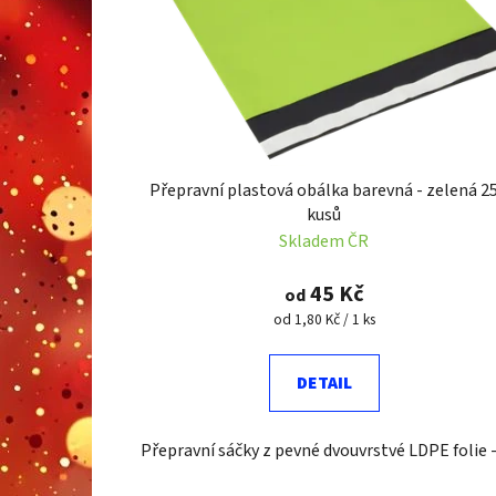
r
o
d
u
k
t
Přepravní plastová obálka barevná - zelená 2
ů
kusů
Skladem ČR
45 Kč
od
Měrná
od 1,80 Kč / 1 ks
cena:
DETAIL
Přepravní sáčky z pevné dvouvrstvé LDPE folie -.