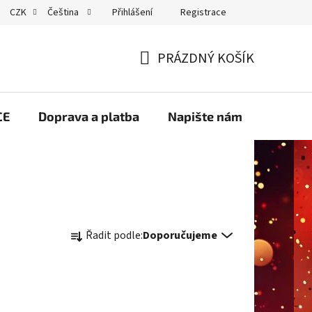
Přihlášení
Registrace
CZK
Čeština
GDPR
PRÁZDNÝ KOŠÍK
NÁKUPNÍ
KOŠÍK
CE
Doprava a platba
Napište nám
Velko
Ř
Řadit podle:
Doporučujeme
a
z
e
n