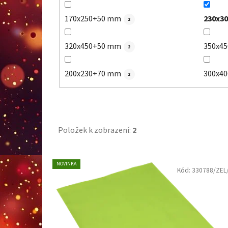
170x250+50 mm
230x3
2
320x450+50 mm
350x4
2
200x230+70 mm
300x4
2
Položek k zobrazení:
2
V
NOVINKA
Kód:
330788/ZEL
ý
p
i
s
p