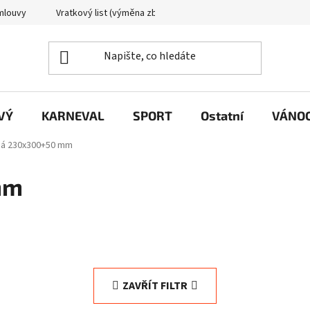
mlouvy
Vratkový list (výměna zboží)
Reklamační protokol
VÝ
KARNEVAL
SPORT
Ostatní
VÁNO
ná 230x300+50 mm
mm
ZAVŘÍT FILTR