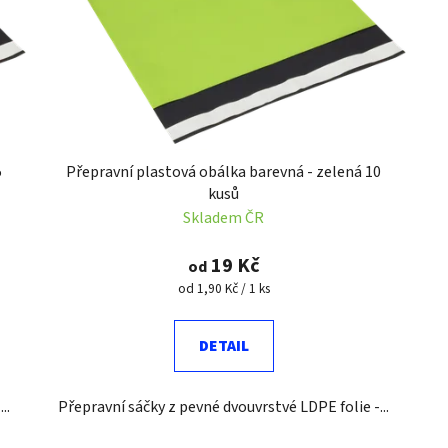
5
Přepravní plastová obálka barevná - zelená 10
kusů
Skladem ČR
19 Kč
od
Měrná
od 1,90 Kč / 1 ks
cena:
DETAIL
..
Přepravní sáčky z pevné dvouvrstvé LDPE folie -...