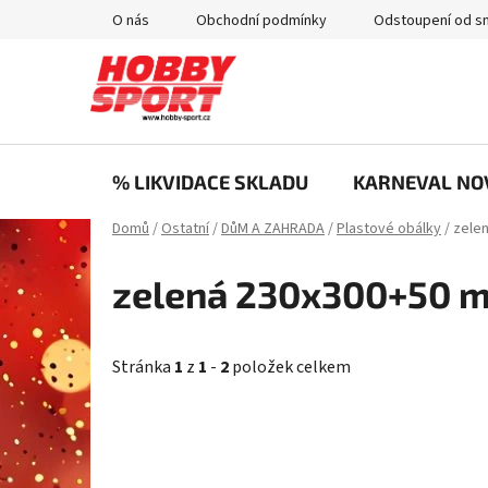
Přejít
O nás
Obchodní podmínky
Odstoupení od s
na
obsah
% LIKVIDACE SKLADU
KARNEVAL NO
Domů
/
Ostatní
/
DůM A ZAHRADA
/
Plastové obálky
/
zele
zelená 230x300+50 
Stránka
1
z
1
-
2
položek celkem