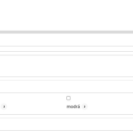
modrá
2
2