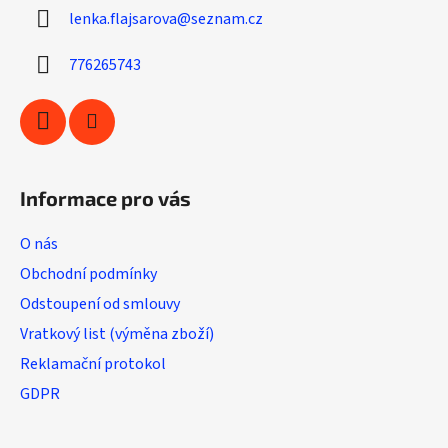
a
c
lenka.flajsarova
@
seznam.cz
t
í
í
p
776265743
r
v
k
y
v
ý
Informace pro vás
p
i
O nás
s
u
Obchodní podmínky
Odstoupení od smlouvy
Vratkový list (výměna zboží)
Reklamační protokol
GDPR