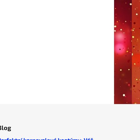
Blog
Perfektní karnevalové kostýmy: Váš