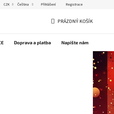
Přihlášení
Registrace
CZK
Čeština
GDPR
PRÁZDNÝ KOŠÍK
NÁKUPNÍ
KOŠÍK
CE
Doprava a platba
Napište nám
Velko