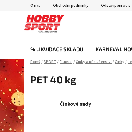
Přejít
O nás
Obchodní podmínky
Odstoupení od s
na
obsah
% LIKVIDACE SKLADU
KARNEVAL NO
Domů
/
SPORT
/
Fitness
/
Činky a příslušenství
/
Činky
/
Je
PET 40 kg
Činkové sady