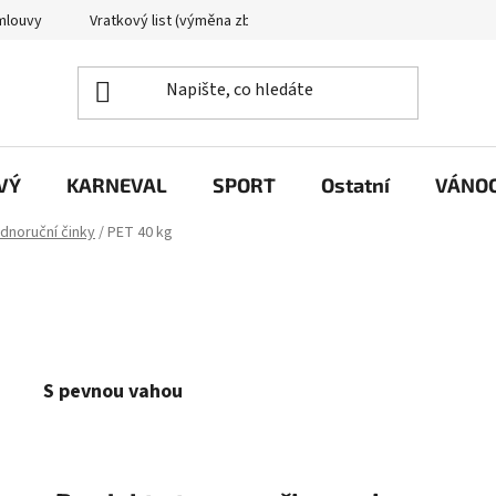
mlouvy
Vratkový list (výměna zboží)
Reklamační protokol
VÝ
KARNEVAL
SPORT
Ostatní
VÁNO
dnoruční činky
/
PET 40 kg
S pevnou vahou