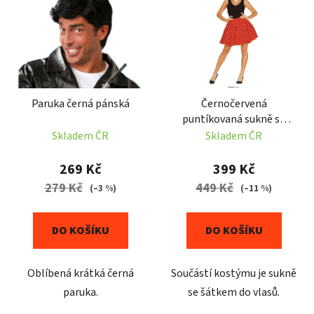
r
p
o
i
d
s
u
p
k
r
t
Paruka černá pánská
Černočervená
o
ů
puntíkovaná sukně se
d
šátkem do vlasů 50-tá
Skladem ČR
Skladem ČR
u
léta
k
269 Kč
399 Kč
t
279 Kč
449 Kč
(–3 %)
(–11 %)
ů
DO KOŠÍKU
DO KOŠÍKU
Oblíbená krátká černá
Součástí kostýmu je sukně
paruka.
se šátkem do vlasů.