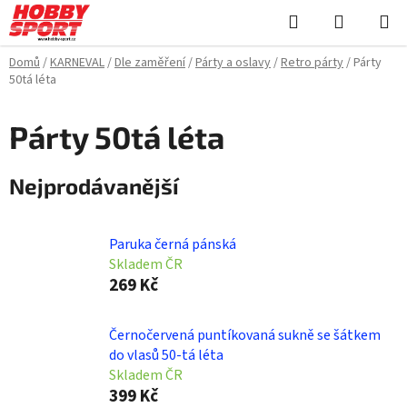
Přejít
Hledat
NÁKUPN
na
KOŠÍK
obsah
Domů
/
KARNEVAL
/
Dle zaměření
/
Párty a oslavy
/
Retro párty
/
Párty
50tá léta
Párty 50tá léta
Nejprodávanější
Paruka černá pánská
Skladem ČR
269 Kč
Černočervená puntíkovaná sukně se šátkem
do vlasů 50-tá léta
Skladem ČR
399 Kč