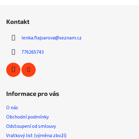
v
l
Z
á
á
d
Kontakt
p
a
a
c
lenka.flajsarova
@
seznam.cz
t
í
í
p
776265743
r
v
k
y
v
ý
Informace pro vás
p
i
O nás
s
u
Obchodní podmínky
Odstoupení od smlouvy
Vratkový list (výměna zboží)