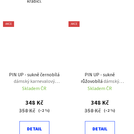
krabici.
AKCE
AKCE
PIN UP - sukně černobílá
PIN UP - sukně
dámský karnevalový
růžovobílá
dámský
kostým
karnevalový kostým
Skladem ČR
Skladem ČR
348 Kč
348 Kč
358 Kč
358 Kč
(–2 %)
(–2 %)
DETAIL
DETAIL