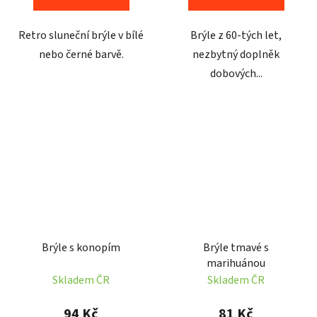
Retro sluneční brýle v bílé
Brýle z 60-tých let,
nebo černé barvě.
nezbytný doplněk
dobových...
Brýle s konopím
Brýle tmavé s
marihuánou
Skladem ČR
Skladem ČR
94 Kč
81 Kč