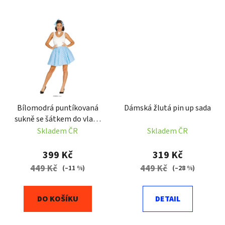
Bílomodrá puntíkovaná
Dámská žlutá pin up sada
sukně se šátkem do vlasů
50-tá léta
Skladem ČR
Skladem ČR
399 Kč
319 Kč
449 Kč
449 Kč
(–11 %)
(–28 %)
DO KOŠÍKU
DETAIL