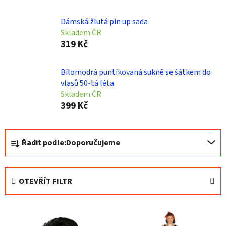
Dámská žlutá pin up sada
Skladem ČR
319 Kč
Bílomodrá puntíkovaná sukně se šátkem do
vlasů 50-tá léta
Skladem ČR
399 Kč
Ř
Řadit podle:
Doporučujeme
a
z
e
OTEVŘÍT FILTR
n
í
V
p
ý