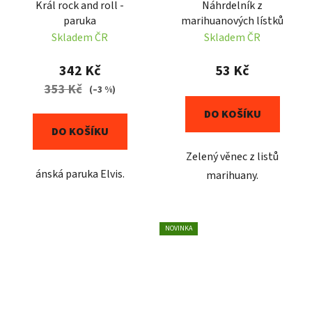
Král rock and roll -
Náhrdelník z
paruka
marihuanových lístků
Skladem ČR
Skladem ČR
342 Kč
53 Kč
353 Kč
(–3 %)
DO KOŠÍKU
DO KOŠÍKU
Zelený věnec z listů
ánská paruka Elvis.
marihuany.
NOVINKA