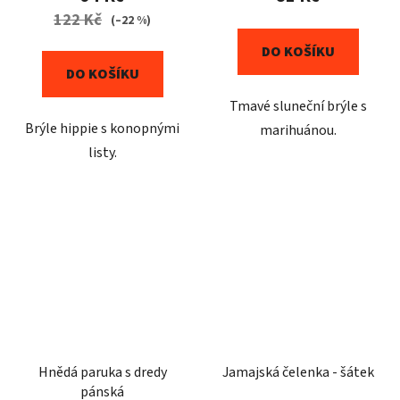
122 Kč
(–22 %)
DO KOŠÍKU
DO KOŠÍKU
Tmavé sluneční brýle s
Brýle hippie s konopnými
marihuánou.
listy.
Hnědá paruka s dredy
Jamajská čelenka - šátek
pánská