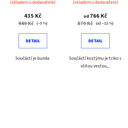
(skladem u dodavatele)
(skladem u dodavatele)
435 Kč
766 Kč
od
449 Kč
879 Kč
(–3 %)
(až –12 %)
DETAIL
DETAIL
Součástí je bunda.
Součástí kostýmu je triko s
všitou vestou,...