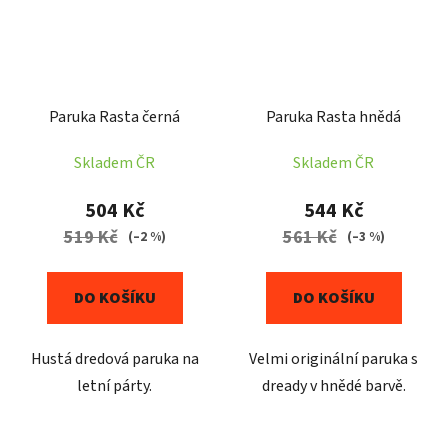
Paruka Rasta černá
Paruka Rasta hnědá
Skladem ČR
Skladem ČR
504 Kč
544 Kč
519 Kč
561 Kč
(–2 %)
(–3 %)
DO KOŠÍKU
DO KOŠÍKU
Hustá dredová paruka na
Velmi originální paruka s
letní párty.
dready v hnědé barvě.