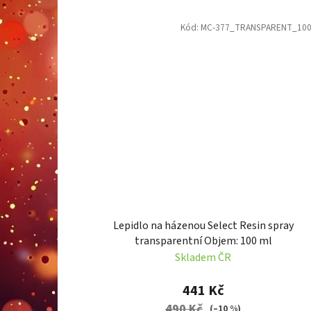
Kód:
MC-377_TRANSPARENT_10
Lepidlo na házenou Select Resin spray
transparentní Objem: 100 ml
Skladem ČR
441 Kč
490 Kč
(–10 %)