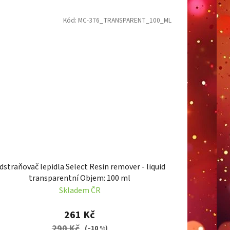
Kód:
MC-376_TRANSPARENT_100_ML
dstraňovač lepidla Select Resin remover - liquid
transparentní Objem: 100 ml
Skladem ČR
261 Kč
290 Kč
(–10 %)