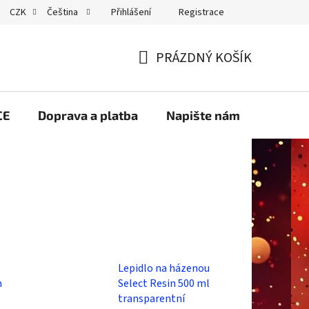
Přihlášení
Registrace
CZK
Čeština
GDPR
PRÁZDNÝ KOŠÍK
NÁKUPNÍ
KOŠÍK
CE
Doprava a platba
Napište nám
Velko
Lepidlo na házenou
n
Select Resin 500 ml
transparentní