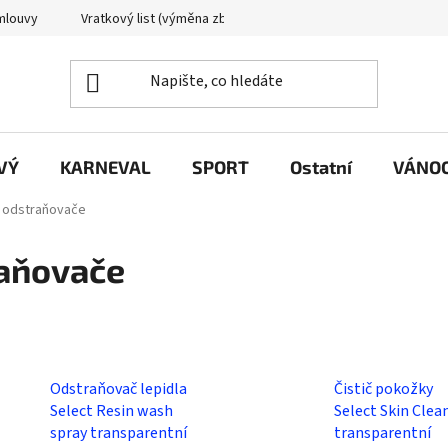
mlouvy
Vratkový list (výměna zboží)
Reklamační protokol
VÝ
KARNEVAL
SPORT
Ostatní
VÁNO
a odstraňovače
raňovače
Odstraňovač lepidla
Čistič pokožky
Select Resin wash
Select Skin Clea
spray transparentní
transparentní