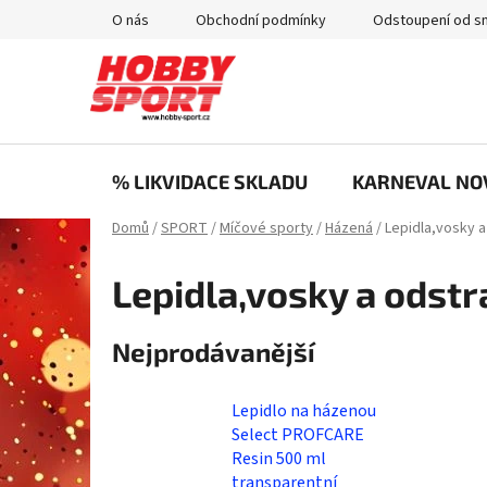
Přejít
O nás
Obchodní podmínky
Odstoupení od s
na
obsah
% LIKVIDACE SKLADU
KARNEVAL NO
Domů
/
SPORT
/
Míčové sporty
/
Házená
/
Lepidla,vosky 
Lepidla,vosky a odst
Nejprodávanější
Lepidlo na házenou
Select PROFCARE
Resin 500 ml
transparentní