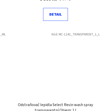
DETAIL
0_ML
Kód:
MC-1241_TRANSPARENT_1_L
Odstraňovač lepidla Select Resin wash spray
transparentní Objem: 1 l