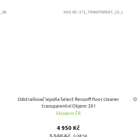
0_ML
Kód:
MC-372_TRANSPARENT_10_L
Odstraňovač lepidla Select Renzoff floor cleaner
O
transparentní Objem: 10 l
Skladem ČR
4 950 Kč
5 500 Kč
(–10 %)