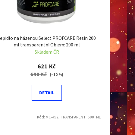
ů
epidlo na házenou Select PROFCARE Resin 200
ml transparentní Objem: 200 ml
Skladem ČR
621 Kč
690 Kč
(–10 %)
DETAIL
Kód:
MC-452_TRANSPARENT_500_ML