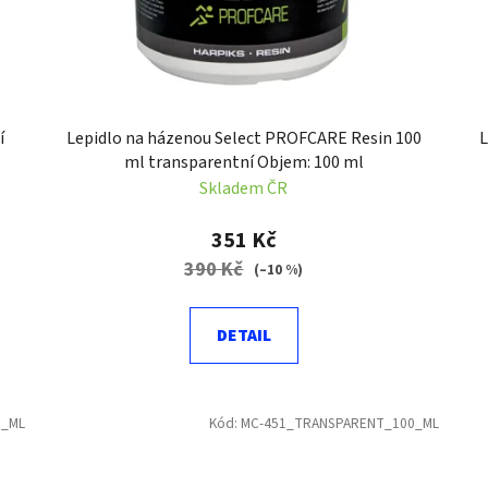
í
Lepidlo na házenou Select PROFCARE Resin 100
L
ml transparentní Objem: 100 ml
Skladem ČR
351 Kč
390 Kč
(–10 %)
DETAIL
0_ML
Kód:
MC-451_TRANSPARENT_100_ML