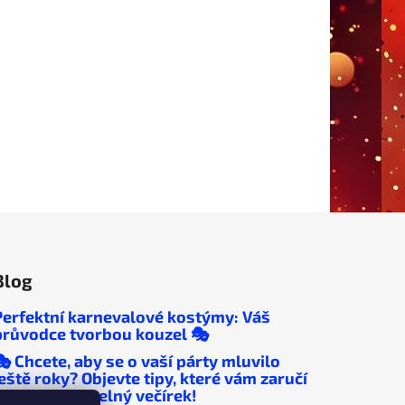
Blog
Perfektní karnevalové kostýmy: Váš
průvodce tvorbou kouzel 🎭
🎭 Chcete, aby se o vaší párty mluvilo
ještě roky? Objevte tipy, které vám zaručí
nezapomenutelný večírek!