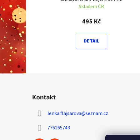
Skladem ČR
495 Kč
DETAIL
Z
á
Kontakt
p
a
lenka.flajsarova
@
seznam.cz
t
í
776265743