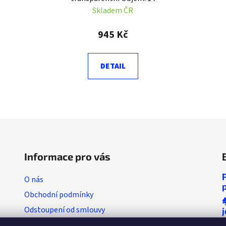
Skladem ČR
945 Kč
DETAIL
O
v
l
á
d
Informace pro vás
a
c
O nás
í
Obchodní podmínky
p
r
Odstoupení od smlouvy
v
Vratkový list (výměna zboží)