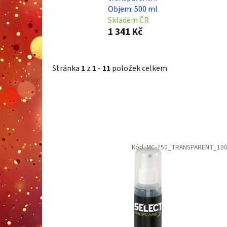
Objem: 500 ml
Skladem ČR
1 341 Kč
Stránka
1
z
1
-
11
položek celkem
V
Kód:
MC-750_TRANSPARENT_10
ý
p
i
s
p
r