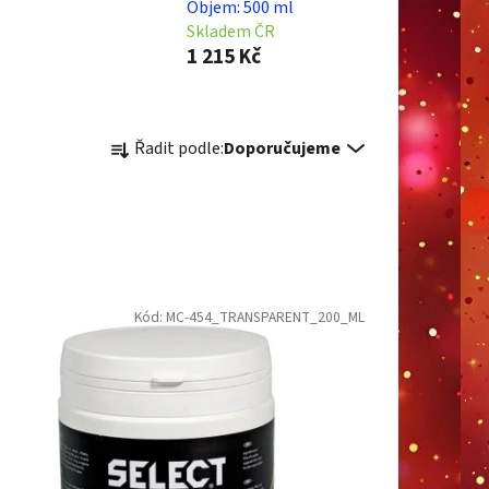
Objem: 500 ml
Skladem ČR
1 215 Kč
Ř
Řadit podle:
Doporučujeme
a
z
e
n
í
p
Kód:
MC-454_TRANSPARENT_200_ML
r
o
d
u
k
t