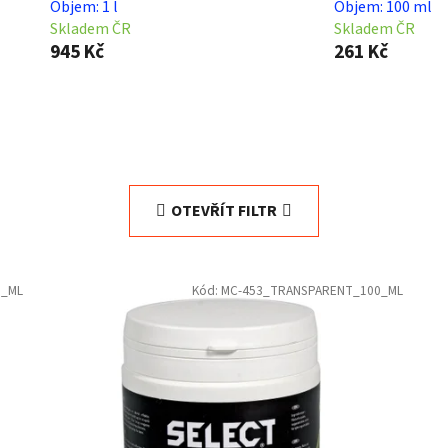
Objem: 1 l
Objem: 100 ml
Skladem ČR
Skladem ČR
945 Kč
261 Kč
OTEVŘÍT FILTR
0_ML
Kód:
MC-453_TRANSPARENT_100_ML