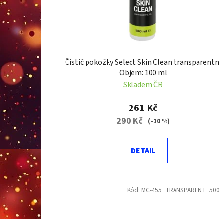
o
d
u
k
t
Čistič pokožky Select Skin Clean transparentn
ů
Objem: 100 ml
Skladem ČR
261 Kč
290 Kč
(–10 %)
DETAIL
Kód:
MC-455_TRANSPARENT_50