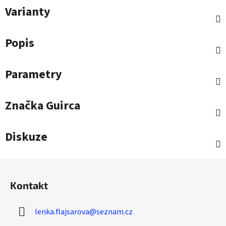
Varianty
Popis
Parametry
Značka
Guirca
Diskuze
Z
á
Kontakt
p
a
lenka.flajsarova
@
seznam.cz
t