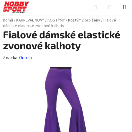
Přejít
Hledat
NÁKUPN
na
KOŠÍK
obsah
Domů
/
KARNEVAL NOVÝ
/
KOSTÝMY
/
Kostýmy pro ženy
/
Fialové
dámské elastické zvonové kalhoty
Fialové dámské elastické
zvonové kalhoty
Značka:
Guirca