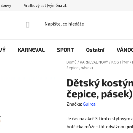
mlouvy
Vratkový list (výměna zboží)
Reklamační protokol
VÝ
KARNEVAL
SPORT
Ostatní
VÁNO
Domů
/
KARNEVAL NOVÝ
/
KOSTÝMY
/
čepice, pásek)
Dětský kostým 
čepice, pásek)
Značka:
Guirca
Je čas na akci! S tímto stylový
holčička může stát odvážnou
po