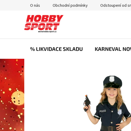
Přejít
O nás
Obchodní podmínky
Odstoupení od s
na
obsah
% LIKVIDACE SKLADU
KARNEVAL NO