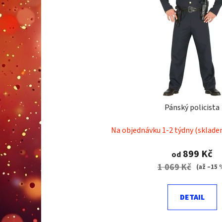
Pánský policista
Na objednávku 1-2 týdny (sklade
899 Kč
od
1 069 Kč
(až –15 
DETAIL