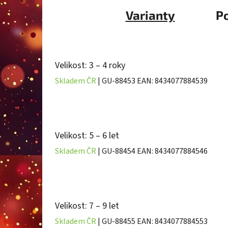
Varianty
P
Velikost: 3 – 4 roky
Skladem ČR
| GU-88453
EAN:
8434077884539
Velikost: 5 – 6 let
Skladem ČR
| GU-88454
EAN:
8434077884546
Velikost: 7 – 9 let
Skladem ČR
| GU-88455
EAN:
8434077884553