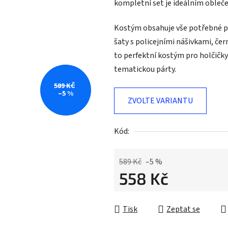
kompletní set je ideálním obleče
Kostým obsahuje vše potřebné 
šaty s policejními nášivkami, čer
to perfektní kostým pro holčičk
tematickou párty.
589 KČ
–5 %
ZVOLTE VARIANTU
Kód:
589 Kč
–5 %
558 Kč
Měrná cena:
Tisk
Zeptat se