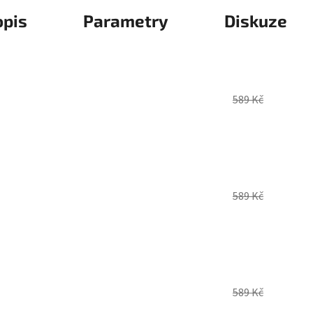
opis
Parametry
Diskuze
589 Kč
589 Kč
589 Kč