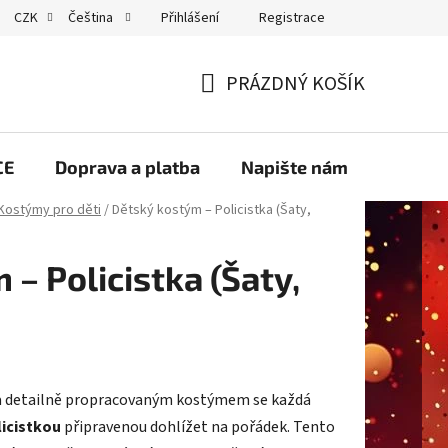
Přihlášení
Registrace
CZK
Čeština
GDPR
PRÁZDNÝ KOŠÍK
NÁKUPNÍ
KOŠÍK
CE
Doprava a platba
Napište nám
Velko
Kostýmy pro děti
/
Dětský kostým – Policistka (Šaty,
– Policistka (Šaty,
m a detailně propracovaným kostýmem se každá
licistkou
připravenou dohlížet na pořádek. Tento