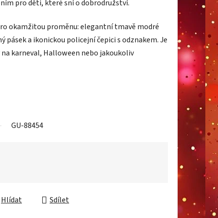
ním pro děti, které sní o dobrodružství.
pro okamžitou proměnu: elegantní tmavě modré
ný pásek a ikonickou policejní čepici s odznakem. Je
y na karneval, Halloween nebo jakoukoliv
GU-88454
Hlídat
Sdílet