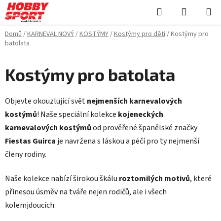
Přejít
Hledat
NÁKUPN
na
KOŠÍK
obsah
Domů
/
KARNEVAL NOVÝ
/
KOSTÝMY
/
Kostýmy pro děti
/
Kostýmy pro
batolata
Kostýmy pro batolata
Objevte okouzlující svět
nejmenších karnevalových
kostýmů
! Naše speciální kolekce
kojeneckých
karnevalových kostýmů
od prověřené španělské značky
Fiestas Guirca
je navržena s láskou a péčí pro ty nejmenší
členy rodiny.
Naše kolekce nabízí širokou škálu
roztomilých motivů
, které
přinesou úsměv na tváře nejen rodičů, ale i všech
kolemjdoucích: