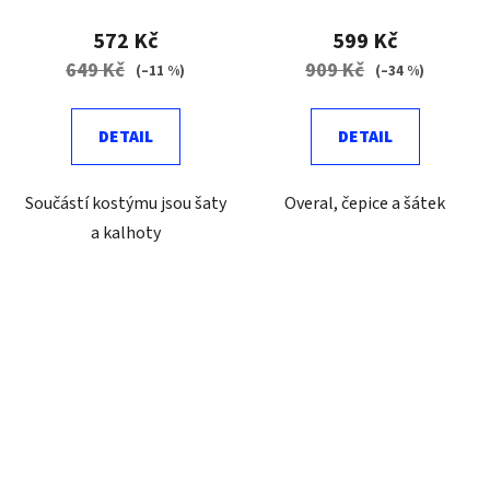
572 Kč
599 Kč
649 Kč
909 Kč
(–11 %)
(–34 %)
DETAIL
DETAIL
Součástí kostýmu jsou šaty
Overal, čepice a šátek
a kalhoty