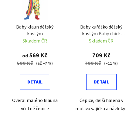
Baby klaun dětský
Baby kuřátko dětský
kostým
kostým
Baby chick
costume
Skladem ČR
Skladem ČR
569 Kč
709 Kč
od
599 Kč
799 Kč
(až –7 %)
(–11 %)
DETAIL
DETAIL
Overal malého klauna
Čepice, delší halena v
včetně čepice
motivu vajíčka a návleky...