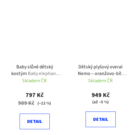
Baby slůně dětský
Dětský plyšový overal
kostým
Baby elephant
Nemo – oranžovo-bílý
costume
kostým s kapucí
Skladem ČR
Skladem ČR
797 Kč
949 Kč
(až –5 %)
909 Kč
(–12 %)
DETAIL
DETAIL