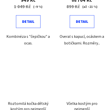
949 Kč
704 Kč
od
1 049 Kč
899 Kč
(–9 %)
(až –21 %)
DETAIL
DETAIL
Kombinéza s "čepičkou" a
Overal s kapucí, ocáskem a
ocas.
botičkami. Rozměry...
Roztomilá kočka dětský
Včelka kostým pro
kostým pro nejmenší
nejmenší