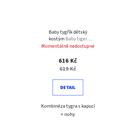
Baby tygřík dětský
kostým
Baby tiger
costume
Momentálně nedostupné
616 Kč
619 Kč
DETAIL
Kombinéza tygra s kapucí
+ nohy.