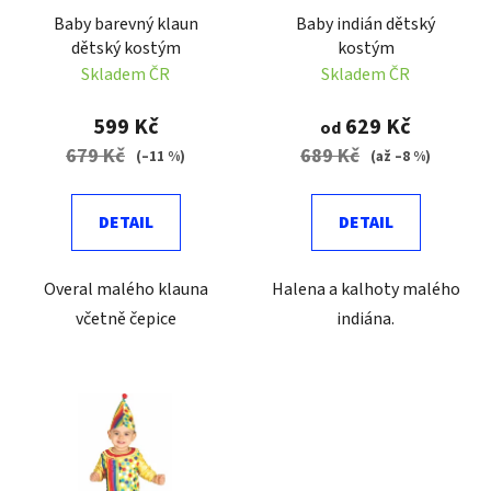
r
t
Baby barevný klaun
Baby indián dětský
o
ů
dětský kostým
kostým
d
Skladem ČR
Skladem ČR
u
k
599 Kč
629 Kč
od
t
679 Kč
689 Kč
(–11 %)
(až –8 %)
ů
DETAIL
DETAIL
Overal malého klauna
Halena a kalhoty malého
včetně čepice
indiána.