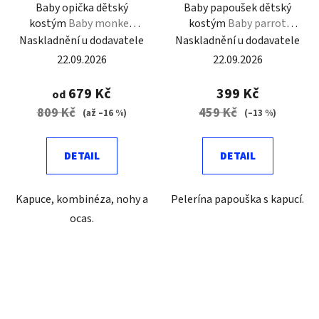
Baby opička dětský
Baby papoušek dětský
kostým
Baby monkey
kostým
Baby parrot
costume
costume
Naskladnění u dodavatele
Naskladnění u dodavatele
22.09.2026
22.09.2026
679 Kč
399 Kč
od
809 Kč
459 Kč
(až –16 %)
(–13 %)
DETAIL
DETAIL
Kapuce, kombinéza, nohy a
Pelerína papouška s kapucí.
ocas.