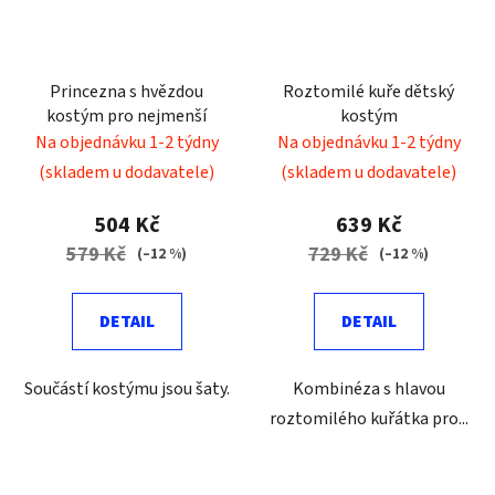
Princezna s hvězdou
Roztomilé kuře dětský
kostým pro nejmenší
kostým
Na objednávku 1-2 týdny
Na objednávku 1-2 týdny
(skladem u dodavatele)
(skladem u dodavatele)
504 Kč
639 Kč
579 Kč
729 Kč
(–12 %)
(–12 %)
DETAIL
DETAIL
Součástí kostýmu jsou šaty.
Kombinéza s hlavou
roztomilého kuřátka pro...