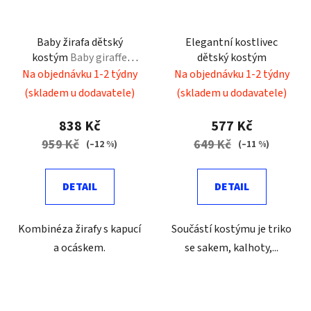
Baby žirafa dětský
Elegantní kostlivec
kostým
Baby giraffe
dětský kostým
costume
Na objednávku 1-2 týdny
Na objednávku 1-2 týdny
(skladem u dodavatele)
(skladem u dodavatele)
838 Kč
577 Kč
959 Kč
649 Kč
(–12 %)
(–11 %)
DETAIL
DETAIL
Kombinéza žirafy s kapucí
Součástí kostýmu je triko
a ocáskem.
se sakem, kalhoty,...