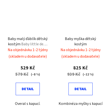
Baby malý ďáblík dětský
Baby myška dětský
kostým
Baby little devil
kostým
child costume
Na objednávku 1-2 týdny
Na objednávku 1-2 týdny
(skladem u dodavatele)
(skladem u dodavatele)
529 Kč
825 Kč
579 Kč
939 Kč
(–8 %)
(–12 %)
DETAIL
DETAIL
Overal s kapucí.
Kombinéza myšky s kapucí