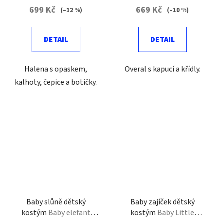
699 Kč
669 Kč
(–12 %)
(–10 %)
DETAIL
DETAIL
Halena s opaskem,
Overal s kapucí a křídly.
kalhoty, čepice a botičky.
Baby slůně dětský
Baby zajíček dětský
kostým
Baby elefant
kostým
Baby Little