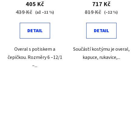
405 Kč
717 Kč
439 Kč
819 Kč
(až –11 %)
(–12 %)
DETAIL
DETAIL
Overal s potiskem a
Součástí kostýmu je overal,
čepičkou. Rozměry 6 –12/1
kapuce, rukavice,...
–...