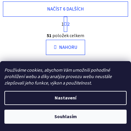
NAČÍST 6 DALŠÍCH
S
1
2
t
r
O
51
položek celkem
á
v
n
l
k
NAHORU
á
o
d
v
a
á
Z
n
c
Používáme cookies, abychom Vám umožnili pohodlné
á
í
í
prohlížení webu a díky analýze provozu webu neustále
Kontakt
p
p
zlepšovali jeho funkce, výkon a použitelnost.
r
a
v
lenka.flajsarova
@
seznam.cz
t
Nastavení
k
í
y
776265743
v
Souhlasím
ý
p