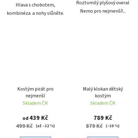
Roztomilý plyšový overal
Hlava s chobotem,
Nemo pro nejmenší!...
kombinéza a nohy slůněte.
Kostým pirát pro
Malý klokan dětský
nejmenší
kostým
Skladem ČR
Skladem ČR
439 Kč
789 Kč
od
499 Kč
879 Kč
(až –12 %)
(–10 %)