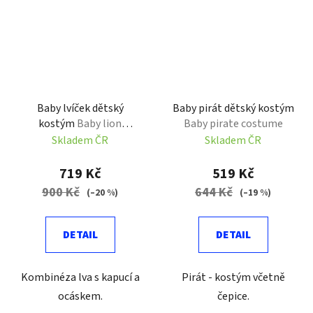
Baby lvíček dětský
Baby pirát dětský kostým
kostým
Baby lion
Baby pirate costume
costume
Skladem ČR
Skladem ČR
719 Kč
519 Kč
900 Kč
644 Kč
(–20 %)
(–19 %)
DETAIL
DETAIL
Kombinéza lva s kapucí a
Pirát - kostým včetně
ocáskem.
čepice.