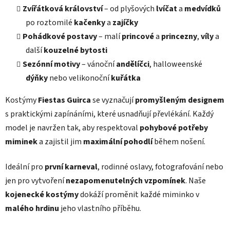
Zvířátková království
– od plyšových
lvíčat
a
medvídků
po roztomilé
kačenky
a
zajíčky
Pohádkové postavy
– malí
princové
a
princezny
,
víly
a
další
kouzelné bytosti
Sezónní motivy
– vánoční
andělíčci
, halloweenské
dýňky
nebo velikonoční
kuřátka
Kostýmy
Fiestas Guirca
se vyznačují
promyšleným designem
s praktickými zapínáními, které usnadňují převlékání. Každý
model je navržen tak, aby respektoval
pohybové potřeby
miminek
a zajistil jim
maximální pohodlí
během nošení.
Ideální pro
první karneval
, rodinné oslavy, fotografování nebo
jen pro vytvoření
nezapomenutelných vzpomínek
. Naše
kojenecké kostýmy
dokáží proměnit každé miminko v
malého hrdinu
jeho vlastního příběhu.