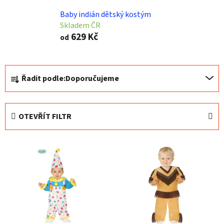
Baby indián dětský kostým
Skladem ČR
629 Kč
od
Ř
Řadit podle:
Doporučujeme
a
z
e
OTEVŘÍT FILTR
n
í
V
p
ý
r
p
o
i
d
s
u
p
k