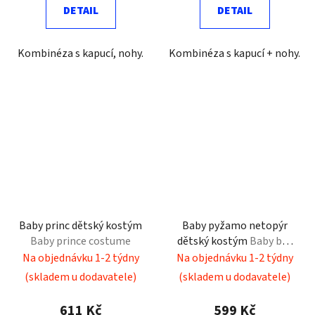
DETAIL
DETAIL
Kombinéza s kapucí, nohy.
Kombinéza s kapucí + nohy.
Baby princ dětský kostým
Baby pyžamo netopýr
Baby prince costume
dětský kostým
Baby bat
pajamas child costume
Na objednávku 1-2 týdny
Na objednávku 1-2 týdny
(skladem u dodavatele)
(skladem u dodavatele)
611 Kč
599 Kč