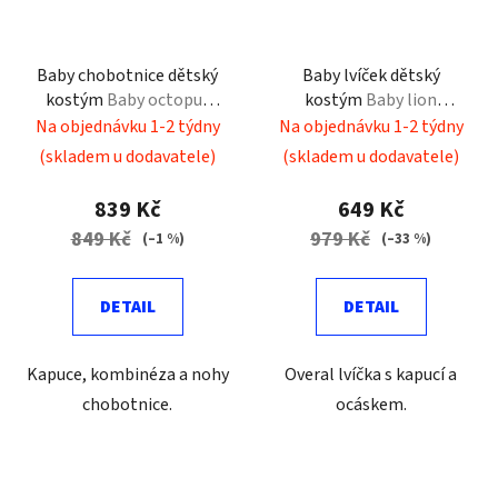
Baby chobotnice dětský
Baby lvíček dětský
kostým
Baby octopus
kostým
Baby lion
costume
costume
Na objednávku 1-2 týdny
Na objednávku 1-2 týdny
(skladem u dodavatele)
(skladem u dodavatele)
839 Kč
649 Kč
849 Kč
979 Kč
(–1 %)
(–33 %)
DETAIL
DETAIL
Kapuce, kombinéza a nohy
Overal lvíčka s kapucí a
chobotnice.
ocáskem.