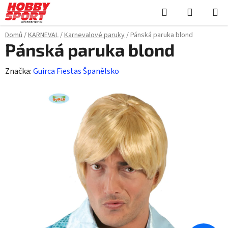
Přejít
Hledat
NÁKUPN
na
KOŠÍK
obsah
Domů
/
KARNEVAL
/
Karnevalové paruky
/
Pánská paruka blond
Pánská paruka blond
Značka:
Guirca Fiestas Španělsko