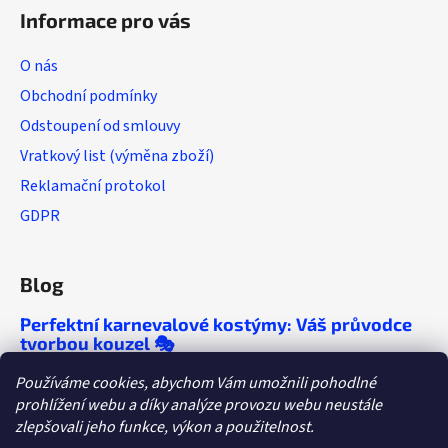
Informace pro vás
O nás
Obchodní podmínky
Odstoupení od smlouvy
Vratkový list (výměna zboží)
Reklamační protokol
GDPR
Blog
Perfektní karnevalové kostýmy: Váš průvodce
tvorbou kouzel 🎭
🎭 Chcete, aby se o vaší párty mluvilo ještě
Používáme cookies, abychom Vám umožnili pohodlné
roky? Objevte tipy, které vám zaručí
prohlížení webu a díky analýze provozu webu neustále
nezapomenutelný večírek!
zlepšovali jeho funkce, výkon a použitelnost.
Dětské tábory a letní párty: Kostýmy, které