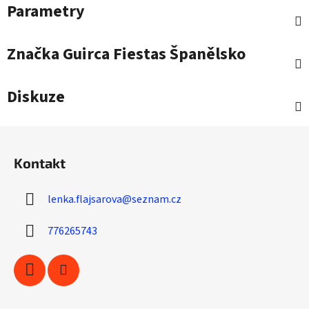
Parametry
Značka
Guirca Fiestas Španělsko
Diskuze
Z
á
Kontakt
p
a
lenka.flajsarova
@
seznam.cz
t
í
776265743