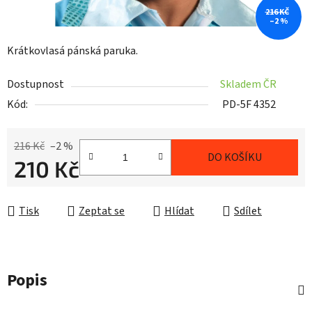
216 KČ
–2 %
Krátkovlasá pánská paruka.
Dostupnost
Skladem ČR
Kód:
PD-5F 4352
216 Kč
–2 %
DO KOŠÍKU
210 Kč
Měrná cena:
Tisk
Zeptat se
Hlídat
Sdílet
Popis