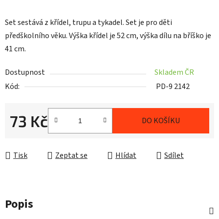
Set sestává z křídel, trupu a tykadel. Set je pro děti
předškolního věku. Výška křídel je 52 cm, výška dílu na bříško je
41 cm.
Dostupnost
Skladem ČR
Kód:
PD-9 2142
73 Kč
DO KOŠÍKU
Měrná cena:
Tisk
Zeptat se
Hlídat
Sdílet
Popis