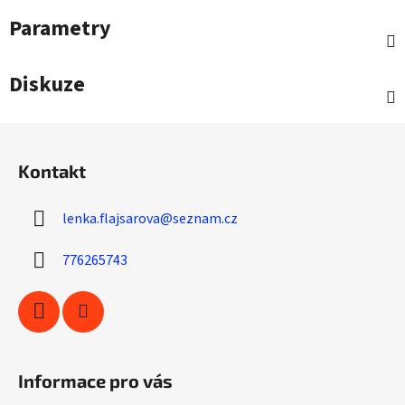
Parametry
Diskuze
Z
á
Kontakt
p
a
lenka.flajsarova
@
seznam.cz
t
í
776265743
Informace pro vás