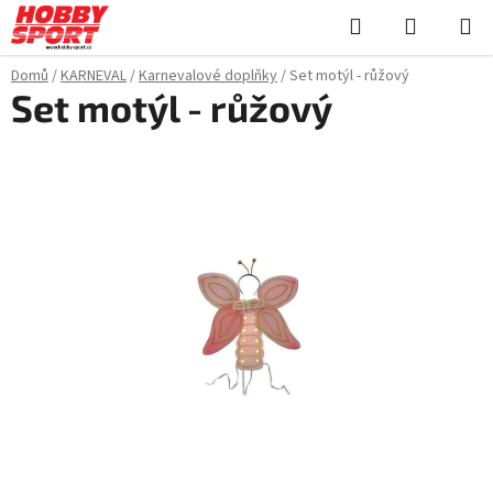
Přejít
Hledat
NÁKUPN
na
KOŠÍK
obsah
Domů
/
KARNEVAL
/
Karnevalové doplňky
/
Set motýl - růžový
Set motýl - růžový