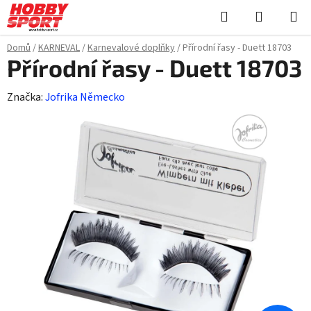
Přejít
Hledat
NÁKUPN
na
KOŠÍK
obsah
Domů
/
KARNEVAL
/
Karnevalové doplňky
/
Přírodní řasy - Duett 18703
Přírodní řasy - Duett 18703
Značka:
Jofrika Německo