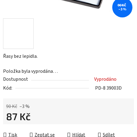
90 KČ
–3 %
Řasy bez lepidla.
Položka byla vyprodána…
Dostupnost
Vyprodáno
Kód:
PD-8 39003D
90 Kč
–3 %
87 Kč
Měrná cena:
Tisk
Zeptat se
Hlídat
Sdílet