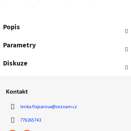
Popis
Parametry
Diskuze
Z
á
Kontakt
p
a
lenka.flajsarova
@
seznam.cz
t
í
776265743