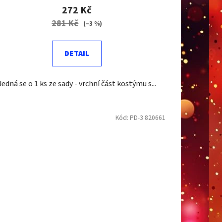
272 Kč
281 Kč
(–3 %)
DETAIL
Jedná se o 1 ks ze sady - vrchní část kostýmu s...
Kód:
PD-3 820661