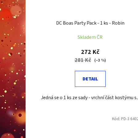
DC Boas Party Pack - 1 ks - Robin
Skladem ČR
272 Kč
281 Kč
(–3 %)
DETAIL
Jedná se o 1 ks ze sady - vrchní část kostýmu s..
Kód:
PD-3 640