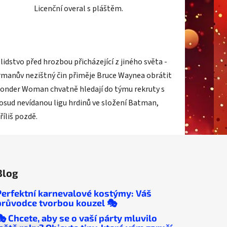
Licenční overal s pláštěm.
stvo před hrozbou přicházející z jiného světa -
ermanův nezištný čin přiměje Bruce Waynea obrátit
 Wonder Woman chvatně hledají do týmu rekruty s
osud nevídanou ligu hrdinů ve složení Batman,
íliš pozdě.
Blog
Perfektní karnevalové kostýmy: Váš
průvodce tvorbou kouzel 🎭
🎭 Chcete, aby se o vaší párty mluvilo