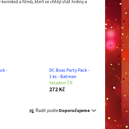
miksů a filmů, kteří se chtějí stát hrdiny a
ck -
DC Boas Party Pack -
1 ks - Batman
Skladem ČR
272 Kč
Ř
Řadit podle:
Doporučujeme
a
z
e