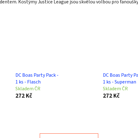
tem. Kostýmy Justice League jsou skvělou volbou pro fanoušky ko
DC Boas Party Pack -
DC Boas Party Pa
1 ks - Flasch
1 ks - Superman
Skladem ČR
Skladem ČR
272 Kč
272 Kč