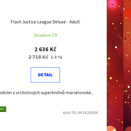
Flash Justice League Deluxe - Adult
Skladem ČR
2 636 Kč
2 718 Kč
(–3 %)
DETAIL
edním z vrcholových superhrdinů marvelovské...
NKA
Kód:
PD-3N 882085M