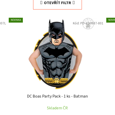
OTEVŘÍT FILTR
NOVINKA
NOVI
807L
Kód:
PD-3 33687-801
DC Boas Party Pack - 1 ks - Batman
Skladem ČR