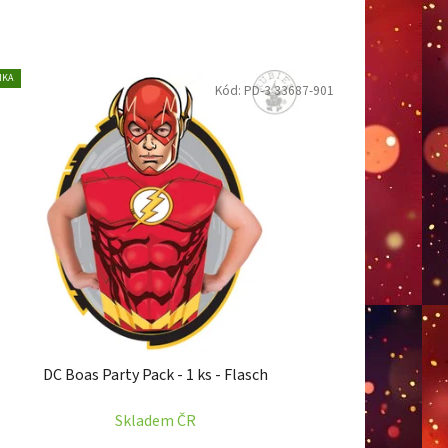
n
í
p
NKA
Kód:
PD-3 33687-901
r
o
d
u
k
t
ů
DC Boas Party Pack - 1 ks - Flasch
Skladem ČR