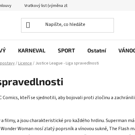
mlouvy
Vratkový list (výměna zboží)
Reklamační protokol
VÝ
KARNEVAL
SPORT
Ostatní
VÁNO
 postavy
/
Licence
/
Justice League - Liga spravedlnosti
 spravedlnosti
Comics, kteří se sjednotili, aby bojovali proti zločinu a zachránil
y a filmy, a jsou charakteristické pro každého hrdinu. Superman
onder Woman nosí zlatý poprsník a vínovou sukně, The Flash má