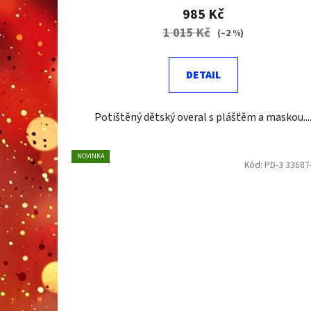
985 Kč
1 015 Kč
(–2 %)
DETAIL
Potištěný dětský overal s plášťěm a maskou...
NOVINKA
Kód:
PD-3 33687