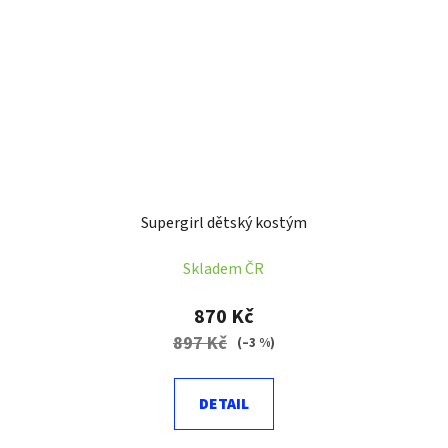
Supergirl dětský kostým
Skladem ČR
870 Kč
897 Kč
(–3 %)
DETAIL