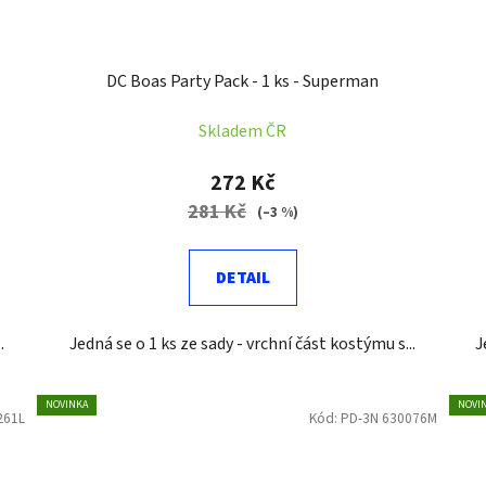
DC Boas Party Pack - 1 ks - Superman
Skladem ČR
272 Kč
281 Kč
(–3 %)
DETAIL
.
Jedná se o 1 ks ze sady - vrchní část kostýmu s...
J
NOVINKA
NOVI
261L
Kód:
PD-3N 630076M