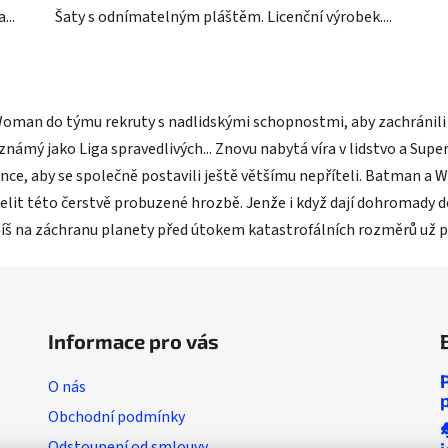
...
Šaty s odnímatelným pláštěm. Licenční výrobek....
O
v
an do týmu rekruty s nadlidskými schopnostmi, aby zachránili lid
l
mý jako Liga spravedlivých... Znovu nabytá víra v lidstvo a Sup
á
d
ce, aby se společně postavili ještě většímu nepříteli. Batman a
a
elit této čerstvě probuzené hrozbě. Jenže i když dají dohromady d
c
š na záchranu planety před útokem katastrofálních rozměrů už př
í
p
r
v
k
Informace pro vás
y
v
O nás
ý
p
Obchodní podmínky
i
Odstoupení od smlouvy