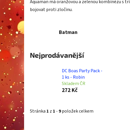
Aquaman má oranžovou a zelenou kombinézu s triden
bojovat proti zločinu.
Batman
Nejprodávanější
DC Boas Party Pack -
1 ks - Robin
Skladem ČR
272 Kč
Stránka
1
z
1
-
9
položek celkem