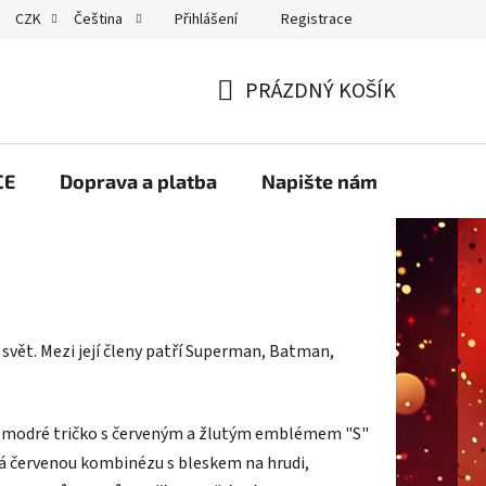
Přihlášení
Registrace
CZK
Čeština
GDPR
PRÁZDNÝ KOŠÍK
NÁKUPNÍ
KOŠÍK
CE
Doprava a platba
Napište nám
Velko
i svět. Mezi její členy patří Superman, Batman,
 má modré tričko s červeným a žlutým emblémem "S"
 červenou kombinézu s bleskem na hrudi,