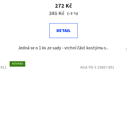
272 Kč
281 Kč
(–3 %)
DETAIL
.
Jedná se o 1 ks ze sady - vrchní část kostýmu s...
NOVINKA
-911
Kód:
PD-3 33687-891