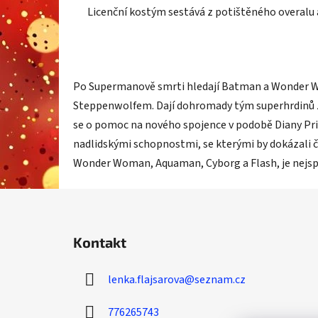
Licenční kostým sestává z potištěného overalu a
Po Supermanově smrti hledají Batman a Wonder Wom
Steppenwolfem. Dají dohromady tým superhrdinů zná
se o pomoc na nového spojence v podobě Diany Prin
nadlidskými schopnostmi, se kterými by dokázali č
Wonder Woman, Aquaman, Cyborg a Flash, je nejspí
Z
á
Kontakt
p
a
lenka.flajsarova
@
seznam.cz
t
í
776265743