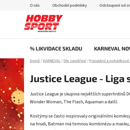
Přejít
O nás
Obchodní podmínky
Odstoupení od s
na
obsah
% LIKVIDACE SKLADU
KARNEVAL NO
Domů
/
KARNEVAL
/
Dle zaměření
/
Populární a pohádkové
Justice League - Liga
Justice League je skupina největších superhrdinů DC 
Wonder Woman, The Flash, Aquaman a další.
Kostýmy se často inspirovaly originálními komiks
na hrudi, Batman má temnou kombinézu a masku, W