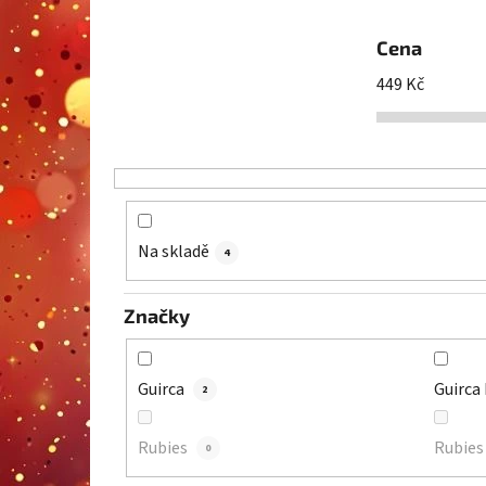
Cena
449
Kč
Na skladě
4
Značky
Guirca
Guirca
2
Rubies
Rubie
0