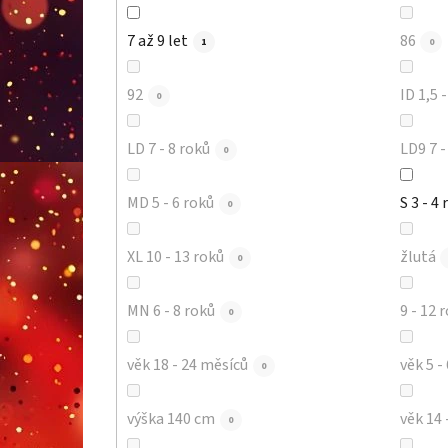
7 až 9 let
86
1
0
92
ID 1,5 
0
LD 7 - 8 roků
LD9 
0
MD 5 - 6 roků
S 3 - 4 
0
XL 10 - 13 roků
žlutá
0
MN 6 - 8 roků
9 - 12 
0
věk 18 - 24 měsíců
věk 5 -
0
výška 140 cm
věk 14 
0