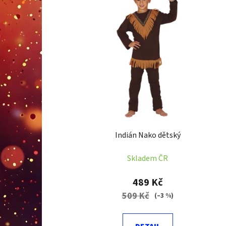
p
i
s
p
r
o
d
u
k
t
Indián Nako dětský
ů
Skladem ČR
489 Kč
509 Kč
(–3 %)