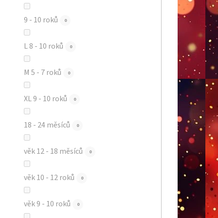
9 - 10 roků
0
L 8 - 10 roků
0
M 5 - 7 roků
0
XL 9 - 10 roků
0
18 - 24 měsíců
0
věk 12 - 18 měsíců
0
věk 10 - 12 roků
0
věk 9 - 10 roků
0