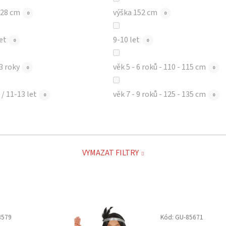
128 cm
výška 152 cm
0
0
et
9-10 let
0
0
 3 roky
věk 5 - 6 roků - 110 - 115 cm
0
0
/ 11-13 let
věk 7 - 9 roků - 125 - 135 cm
0
0
VYMAZAT FILTRY
3579
Kód:
GU-85671