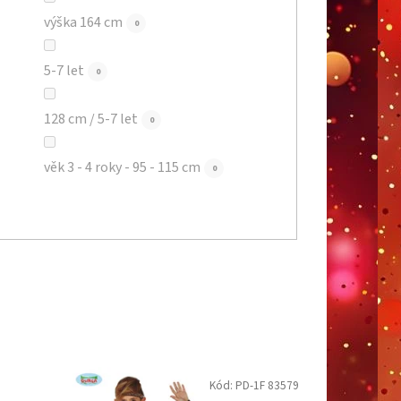
výška 164 cm
0
5-7 let
0
128 cm / 5-7 let
0
věk 3 - 4 roky - 95 - 115 cm
0
Kód:
PD-1F 83579