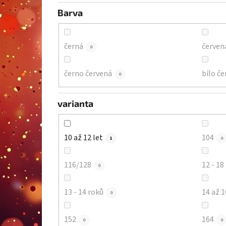
Barva
černá
červen
0
černo červená
bílo če
0
varianta
10 až 12 let
104
1
0
116/128
0
13 - 14 roků
14 až 1
0
152
164
0
0