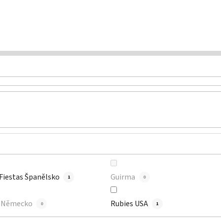
 Fiestas Španělsko
Guirma
1
0
s Německo
Rubies USA
0
1