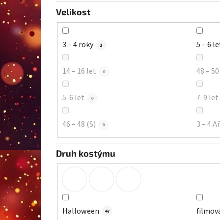
Velikost
3 – 4 roky
5 – 6 le
1
14 – 16 let
48 – 50
0
5-6 let
7-9 let
0
46 – 48 (S)
3 – 4 A
0
Druh kostýmu
Halloween
filmov
47