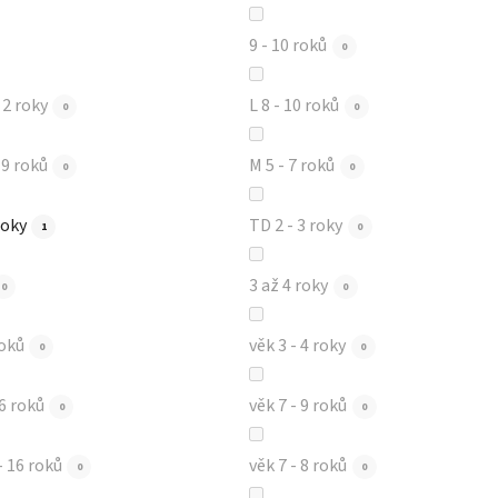
9 - 10 roků
0
- 2 roky
L 8 - 10 roků
0
0
7 - 9 roků
M 5 - 7 roků
0
0
roky
TD 2 - 3 roky
1
0
3 až 4 roky
0
0
roků
věk 3 - 4 roky
0
0
 6 roků
věk 7 - 9 roků
0
0
- 16 roků
věk 7 - 8 roků
0
0