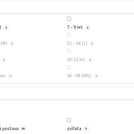
t
7 – 9 let
2
2
 (M)
52 – 54 (L)
0
0
10-12 let
0
0
ños
56 - 58 (XXL)
0
0
á postava
zvířata
28
3