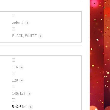
zelená
0
BLACK, WHITE
0
116
0
128
0
140/152
0
5 až 6 let
1