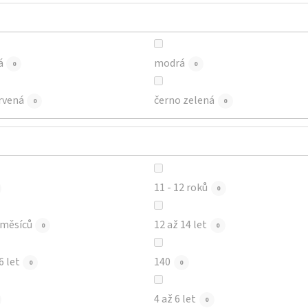
á
modrá
0
0
rvená
černo zelená
0
0
11 - 12 roků
0
12 - 18 měsíců
12 až 14 let
0
0
6 let
140
0
0
4 až 6 let
0