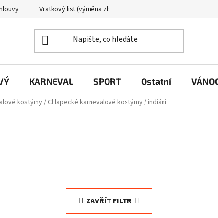
mlouvy
Vratkový list (výměna zboží)
Reklamační protokol
VÝ
KARNEVAL
SPORT
Ostatní
VÁNO
alové kostýmy
/
Chlapecké karnevalové kostýmy
/
indiáni
ZAVŘÍT FILTR