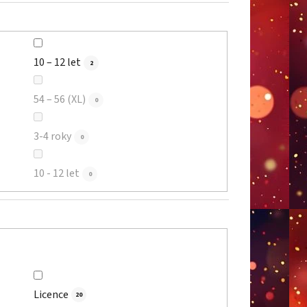
10 – 12 let
2
54 – 56 (XL)
0
3-4 roky
0
10 - 12 let
0
Licence
20