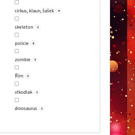
cirkus, klaun, šašek
4
skeleton
1
policie
8
zombie
3
Řím
3
vlkodlak
1
dinosaurus
1