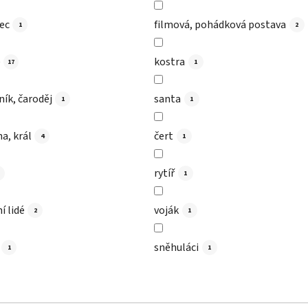
ec
filmová, pohádková postava
1
2
e
kostra
17
1
ík, čaroděj
santa
1
1
a, král
čert
4
1
rytíř
1
í lidé
voják
2
1
sněhuláci
1
1