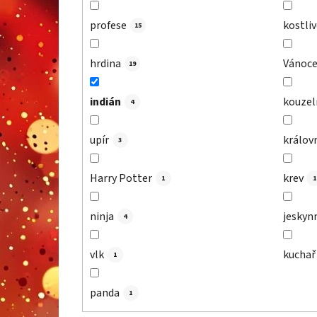
profese
kostliv
15
hrdina
Vánoc
19
indián
kouzeln
4
upír
královn
3
Harry Potter
krev
1
1
ninja
jeskynn
4
vlk
kuchař
1
panda
1