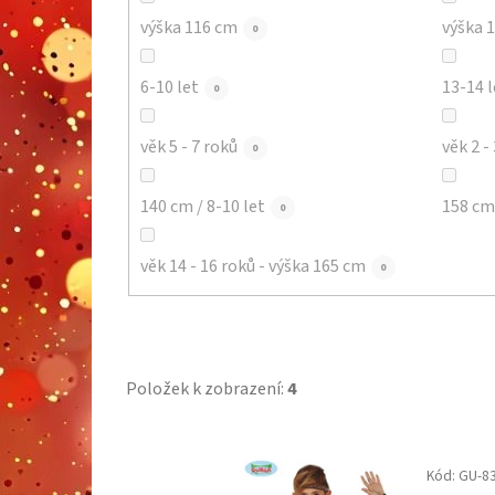
výška 116 cm
výška 
0
6-10 let
13-14 l
0
věk 5 - 7 roků
věk 2 -
0
140 cm / 8-10 let
158 cm 
0
věk 14 - 16 roků - výška 165 cm
0
Položek k zobrazení:
4
V
Kód:
GU-8
ý