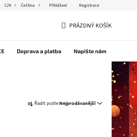
Přihlášení
Registrace
CZK
Čeština
GDPR
PRÁZDNÝ KOŠÍK
NÁKUPNÍ
KOŠÍK
CE
Doprava a platba
Napište nám
Velko
Ř
Řadit podle:
Nejprodávanější
a
z
e
n