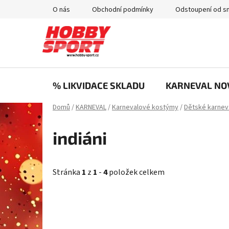
Přejít
O nás
Obchodní podmínky
Odstoupení od s
na
obsah
% LIKVIDACE SKLADU
KARNEVAL NO
Domů
/
KARNEVAL
/
Karnevalové kostýmy
/
Dětské karnev
indiáni
Stránka
1
z
1
-
4
položek celkem