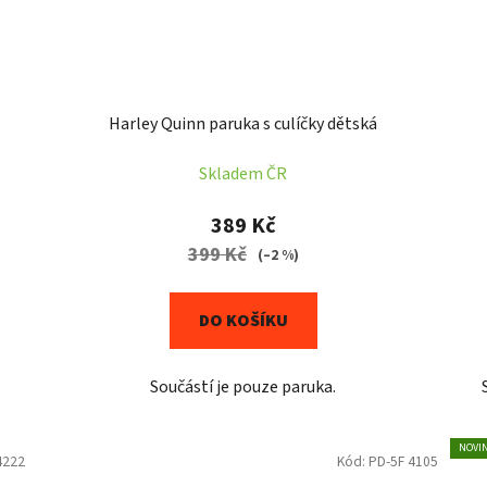
Harley Quinn paruka s culíčky dětská
Skladem ČR
389 Kč
399 Kč
(–2 %)
DO KOŠÍKU
Součástí je pouze paruka.
NOVI
4222
Kód:
PD-5F 4105