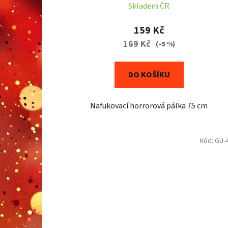
Skladem ČR
159 Kč
169 Kč
(–5 %)
DO KOŠÍKU
Nafukovací horrorová pálka 75 cm
Kód:
GU-