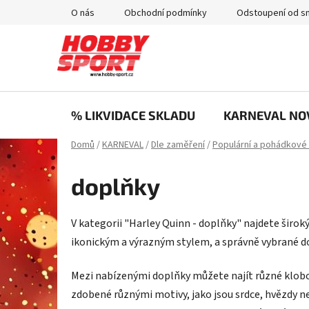
Přejít
O nás
Obchodní podmínky
Odstoupení od s
na
obsah
% LIKVIDACE SKLADU
KARNEVAL NO
Domů
/
KARNEVAL
/
Dle zaměření
/
Populární a pohádkové
doplňky
V kategorii "Harley Quinn - doplňky" najdete širo
ikonickým a výrazným stylem, a správně vybrané 
Mezi nabízenými doplňky můžete najít různé klobou
zdobené různými motivy, jako jsou srdce, hvězdy ne