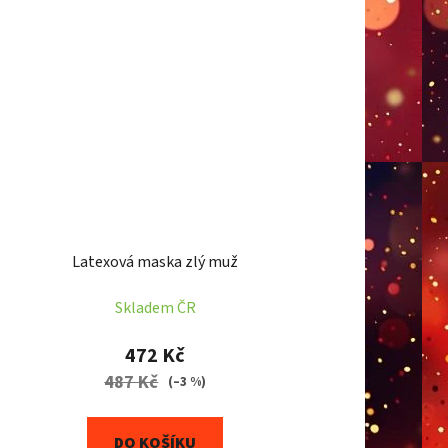
Latexová maska zlý muž
Skladem ČR
472 Kč
487 Kč
(–3 %)
DO KOŠÍKU