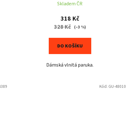
Skladem ČR
318 Kč
328 Kč
(–3 %)
DO KOŠÍKU
Dámská vlnitá paruka.
4389
Kód:
GU-48010