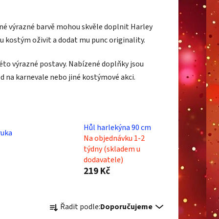
iné výrazné barvě mohou skvěle doplnit Harley
 kostým oživit a dodat mu punc originality.
této výrazné postavy. Nabízené doplňky jsou
d na karnevale nebo jiné kostýmové akci.
Hůl harlekýna 90 cm
ruka
Na objednávku 1-2
týdny (skladem u
dodavatele)
219 Kč
Ř
Řadit podle:
Doporučujeme
a