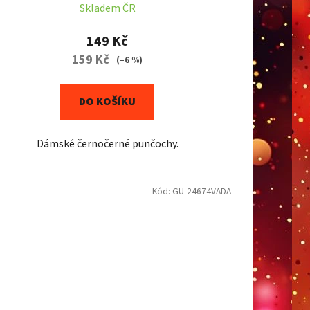
Skladem ČR
149 Kč
159 Kč
(–6 %)
DO KOŠÍKU
Dámské černočerné punčochy.
Kód:
GU-24674VADA