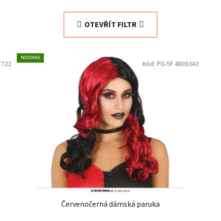
OTEVŘÍT FILTR
NOVINKA
7722
Kód:
PD-5F 48003A3
Červenočerná dámská paruka