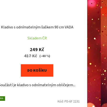
Kladivo s odnímatelným šaškem 90 cm VADA
Skladem ČR
249 Kč
417 Kč
(–40 %)
DO KOŠÍKU
Součástí je kladivo s odnímatelným obličejem...
NKA
Kód:
PD-6F 2231