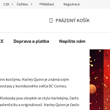
Přihlášení
Registrace
CZK
Čeština
GDPR
PRÁZDNÝ KOŠÍK
NÁKUPNÍ
KOŠÍK
CE
Doprava a platba
Napište nám
Velko
Quinn kostýmu. Harley Quinn je známá svým
postavy z komiksového světa DC Comics.
Klobouky jsou obvykle ve stylu harlekýna, často
utenticitu a originálnost. Harley Quinn je často