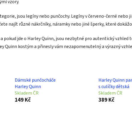
ými vzory.
tegorie, jsou legíny nebo punčochy. Legíny v červeno-černé nebo j
te najít různé nákrčníky, náramky nebo jiné šperky, které dokážou
a pokud jde o Harley Quinn, jsou nezbytné pro autentický vzhled 
rley Quinn kostým a přinesly vám nezapomenutelný a výrazný vzhle
Dámské punčocháče
Harley Quinn pa
Harley Quinn
s culíčky dětská
Skladem ČR
Skladem ČR
149 Kč
389 Kč