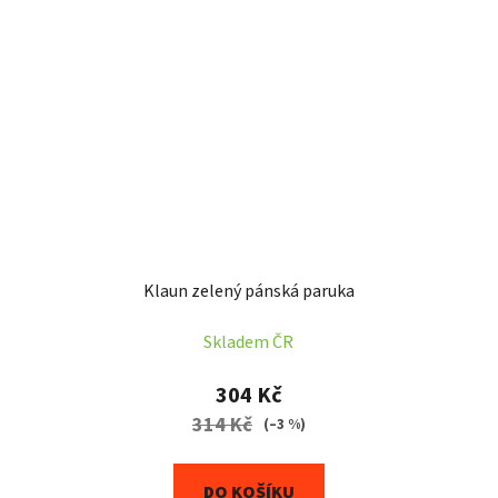
Klaun zelený pánská paruka
Skladem ČR
304 Kč
314 Kč
(–3 %)
DO KOŠÍKU