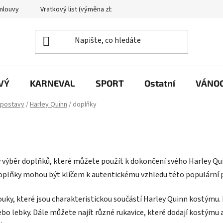
mlouvy
Vratkový list (výměna zboží)
Reklamační protokol
VÝ
KARNEVAL
SPORT
Ostatní
VÁNO
 postavy
/
Harley Quinn
/
doplňky
ký výběr doplňků, které můžete použít k dokončení svého Harley 
doplňky mohou být klíčem k autentickému vzhledu této populární 
ky, které jsou charakteristickou součástí Harley Quinn kostýmu. 
bo lebky. Dále můžete najít různé rukavice, které dodají kostýmu a