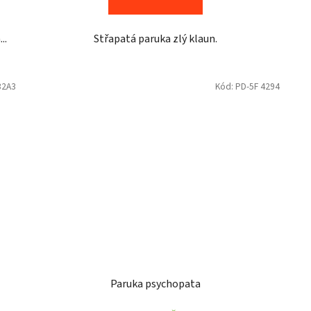
..
Střapatá paruka zlý klaun.
32A3
Kód:
PD-5F 4294
Paruka psychopata