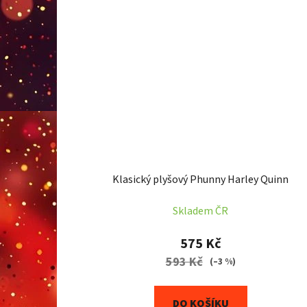
Klasický plyšový Phunny Harley Quinn
Skladem ČR
575 Kč
593 Kč
(–3 %)
DO KOŠÍKU