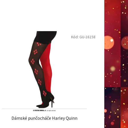
z
e
n
í
p
Kód:
GU-16158
r
o
d
u
k
t
ů
Dámské punčocháče Harley Quinn