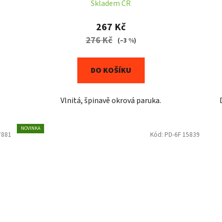
Skladem ČR
267 Kč
276 Kč
(–3 %)
DO KOŠÍKU
Vlnitá, špinavě okrová paruka.
NOVINKA
7881
Kód:
PD-6F 15839