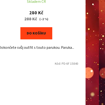
Skladem ČR
280 Kč
288 Kč
(–2 %)
DO KOŠÍKU
Dokončete svůj outfit s touto parukou. Paruka...
Kód:
PD-6F 15840