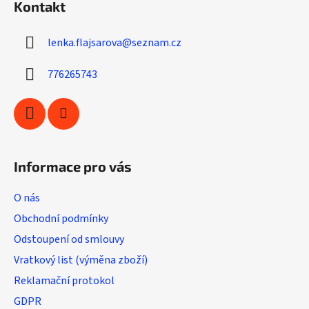
Kontakt
p
a
lenka.flajsarova
@
seznam.cz
t
í
776265743
Informace pro vás
O nás
Obchodní podmínky
Odstoupení od smlouvy
Vratkový list (výměna zboží)
Reklamační protokol
GDPR