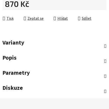
870 Kč
Měrná cena:
Tisk
Zeptat se
Hlídat
Sdílet
Varianty
Popis
Parametry
Diskuze
Z
á