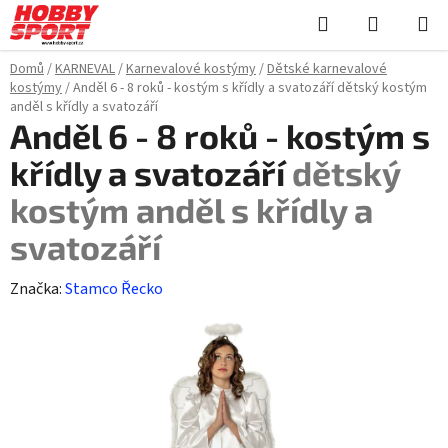
Přejít
Hledat
NÁKUPN
na
KOŠÍK
obsah
Domů
/
KARNEVAL
/
Karnevalové kostýmy
/
Dětské karnevalové
kostýmy
/
Anděl 6 - 8 roků - kostým s křídly a svatozáří
dětský kostým
anděl s křídly a svatozáří
Anděl 6 - 8 roků - kostým s
křídly a svatozáří
dětský
kostým anděl s křídly a
svatozáří
Značka:
Stamco Řecko