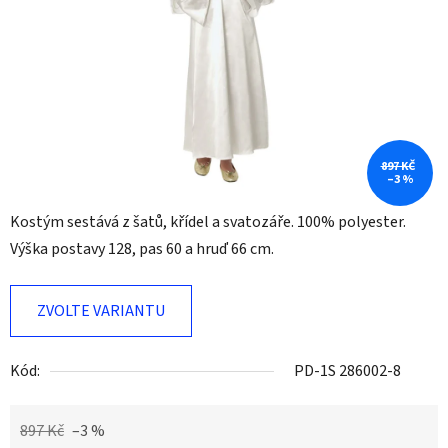
897 KČ
–3 %
Kostým sestává z šatů, křídel a svatozáře. 100% polyester.
Výška postavy 128, pas 60 a hruď 66 cm.
ZVOLTE VARIANTU
Kód:
PD-1S 286002-8
897 Kč
–3 %