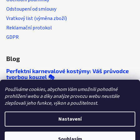
Odstoupení od smlouvy
Vratkový list (výměna zboží)
Reklamační protokol
GDPR
Blog
Perfektní karnevalové kostýmy: Váš průvodce
tvorbou kouzel 🎭
🎭 Chcete, aby se o vaší párty mluvilo ještě
Používáme cookies, abychom Vám umožnili pohodlné
roky? Objevte tipy, které vám zaručí
prohlížení webu a díky analýze provozu webu neustále
nezapomenutelný večírek!
zlepšovali jeho funkce, výkon a použitelnost.
Dětské tábory a letní párty: Kostýmy, které
letos ovládnou dětskou fantazii
Nastavení
Souhlasím