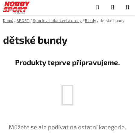
Přejít
Hledat
NÁKUPN
na
KOŠÍK
obsah
Domů
/
SPORT
/
Sportovní oblečení a dresy
/
Bundy
/
dětské bundy
dětské bundy
Produkty teprve připravujeme.
Můžete se ale podívat na ostatní kategorie.