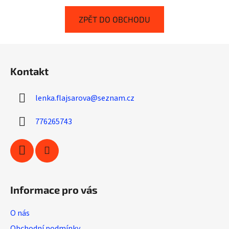
ZPĚT DO OBCHODU
Z
á
Kontakt
p
a
lenka.flajsarova
@
seznam.cz
t
í
776265743
Informace pro vás
O nás
Obchodní podmínky